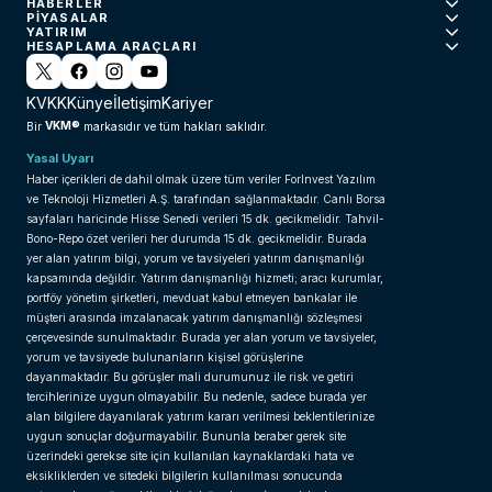
HABERLER
PIYASALAR
YATIRIM
HESAPLAMA ARAÇLARI
KVKK
Künye
İletişim
Kariyer
VKM®
Bir
markasıdır ve tüm hakları saklıdır.
Yasal Uyarı
Haber içerikleri de dahil olmak üzere tüm veriler ForInvest Yazılım
ve Teknoloji Hizmetleri A.Ş. tarafından sağlanmaktadır. Canlı Borsa
sayfaları haricinde Hisse Senedi verileri 15 dk. gecikmelidir. Tahvil-
Bono-Repo özet verileri her durumda 15 dk. gecikmelidir. Burada
yer alan yatırım bilgi, yorum ve tavsiyeleri yatırım danışmanlığı
kapsamında değildir. Yatırım danışmanlığı hizmeti; aracı kurumlar,
portföy yönetim şirketleri, mevduat kabul etmeyen bankalar ile
müşteri arasında imzalanacak yatırım danışmanlığı sözleşmesi
çerçevesinde sunulmaktadır. Burada yer alan yorum ve tavsiyeler,
yorum ve tavsiyede bulunanların kişisel görüşlerine
dayanmaktadır. Bu görüşler mali durumunuz ile risk ve getiri
tercihlerinize uygun olmayabilir. Bu nedenle, sadece burada yer
alan bilgilere dayanılarak yatırım kararı verilmesi beklentilerinize
uygun sonuçlar doğurmayabilir. Bununla beraber gerek site
üzerindeki gerekse site için kullanılan kaynaklardaki hata ve
eksikliklerden ve sitedeki bilgilerin kullanılması sonucunda