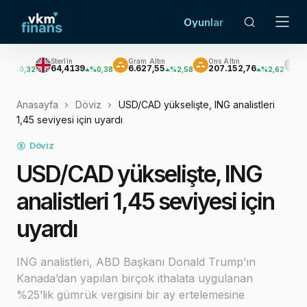
Oyunlar
Sterlin
Gram Altın
Ons Altın
Gümüş
64,4139
6.627,55
207.152,76
3.033,47
2
%0,38
%2,58
%2,62
Anasayfa
Döviz
USD/CAD yükselişte, ING analistleri
1,45 seviyesi için uyardı
Döviz
USD/CAD yükselişte, ING
analistleri 1,45 seviyesi için
uyardı
ING analistleri, ABD Başkanı Donald Trump’ın
Kanada’dan yapılan birçok ithalata uygulanan
%25’lik gümrük vergisini bir ay ertelemesine