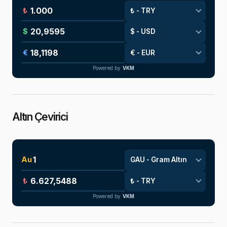
₺
$
€
Powered by
VKM
Altın Çevirici
Au
₺
Powered by
VKM