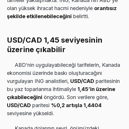
tarifeler yaklaşmakta. ING, Kanada’nın ABD’ye
olan yüksek ihracat hacmi nedeniyle
orantısız
şekilde etkilenebileceğini
belirtti.
USD/CAD 1,45 seviyesinin
üzerine çıkabilir
ABD’nin uygulayabileceği tarifelerin, Kanada
ekonomisi üzerinde baskı oluşturacağını
vurgulayan ING analistleri,
USD/CAD
paritesinin
bu yaz toparlanma ihtimaliyle
1,45’in üzerine
çıkabileceğini
öngördü. Son verilere göre,
USD/CAD
paritesi
%0,2 artışla 1,4404
seviyesine yükseldi.
Kanada dolarının seyri, önümüzdeki