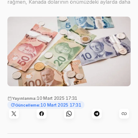
rağmen, Kanada dolarının önümüzdeki aylarda daha
fazla değer kaybedebileceğini öngördü.Kanada
doları üzerindeki baskı sürecekAnalistlere göre,
sabit bir %25’lik tari…
Görsel:
PiggyBank
,
Unsplash
10 Mart 2025 17:31
Yayınlanma:
10 Mart 2025 17:31
Güncelleme: