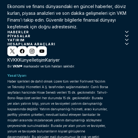
Ekonomi ve finans dünyasındaki en güncel haberler, döviz
kurları, piyasa analizleri ve son dakika gelişmeleri için VKM
Finans’ı takip edin. Güvenilir bilgilerle finansal dünyayı
keşfetmek için doğru adrestesiniz.
HABERLER
PIYASALAR
YATIRIM
HESAPLAMA ARAÇLARI
KVKK
Künye
İletişim
Kariyer
VKM®
Bir
markasıdır ve tüm hakları saklıdır.
Yasal Uyarı
Haber içerikleri de dahil olmak üzere tüm veriler ForInvest Yazılım
ve Teknoloji Hizmetleri A.Ş. tarafından sağlanmaktadır. Canlı Borsa
sayfaları haricinde Hisse Senedi verileri 15 dk. gecikmelidir. Tahvil-
Bono-Repo özet verileri her durumda 15 dk. gecikmelidir. Burada
yer alan yatırım bilgi, yorum ve tavsiyeleri yatırım danışmanlığı
kapsamında değildir. Yatırım danışmanlığı hizmeti; aracı kurumlar,
portföy yönetim şirketleri, mevduat kabul etmeyen bankalar ile
müşteri arasında imzalanacak yatırım danışmanlığı sözleşmesi
çerçevesinde sunulmaktadır. Burada yer alan yorum ve tavsiyeler,
yorum ve tavsiyede bulunanların kişisel görüşlerine
dayanmaktadır. Bu görüşler mali durumunuz ile risk ve getiri