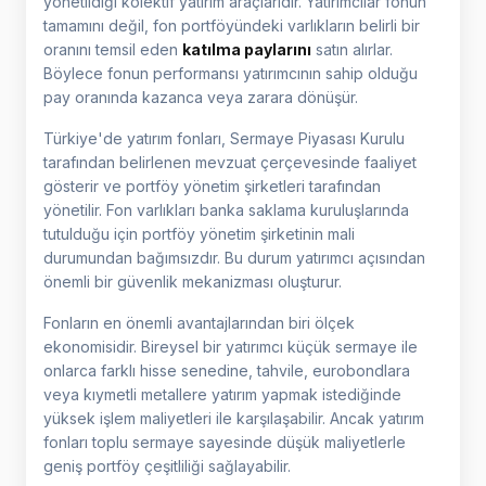
yönetildiği kolektif yatırım araçlarıdır. Yatırımcılar fonun
tamamını değil, fon portföyündeki varlıkların belirli bir
oranını temsil eden
katılma paylarını
satın alırlar.
Böylece fonun performansı yatırımcının sahip olduğu
pay oranında kazanca veya zarara dönüşür.
Türkiye'de yatırım fonları, Sermaye Piyasası Kurulu
tarafından belirlenen mevzuat çerçevesinde faaliyet
gösterir ve portföy yönetim şirketleri tarafından
yönetilir. Fon varlıkları banka saklama kuruluşlarında
tutulduğu için portföy yönetim şirketinin mali
durumundan bağımsızdır. Bu durum yatırımcı açısından
önemli bir güvenlik mekanizması oluşturur.
Fonların en önemli avantajlarından biri ölçek
ekonomisidir. Bireysel bir yatırımcı küçük sermaye ile
onlarca farklı hisse senedine, tahvile, eurobondlara
veya kıymetli metallere yatırım yapmak istediğinde
yüksek işlem maliyetleri ile karşılaşabilir. Ancak yatırım
fonları toplu sermaye sayesinde düşük maliyetlerle
geniş portföy çeşitliliği sağlayabilir.