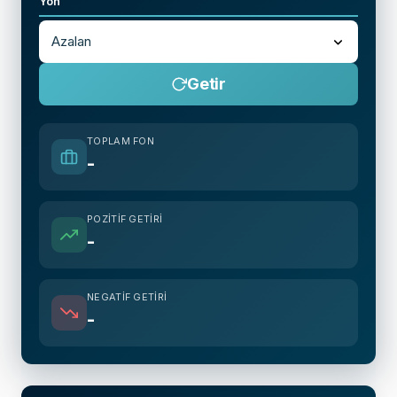
Yön
Getir
TOPLAM FON
-
POZITIF GETIRI
-
NEGATIF GETIRI
-