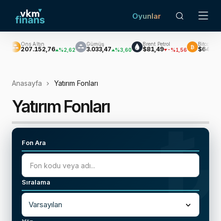
Oyunlar
ın
Gümüş
Brent Petrol
Bitcoin
₿
€$
52,76
3.033,47
$81,49
$64.996,43
%2,62
%3,60
-%1,56
%0,83
Anasayfa
Yatırım Fonları
Yatırım Fonları
₺
Fon Ara
Sıralama