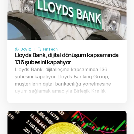
Döviz
FinTech
Lloyds Bank, dijital dönüşüm kapsamında
136 şubesini kapatıyor
Lloyds Bank, dijitalleşme kapsamında 136
şubesini kapatıyor Lloyds Banking Group,
müşterilerin dijital bankacılığa yönelmesine
uyum sağlamak amacıyla Birleşik Krallık
genelinde 136 şubesini kapatma kararı aldı.
Kapanış süreci 2025’te başlayacak Banka
tarafından yapılan açıklamada, Mayıs 2025 ile
Mar…