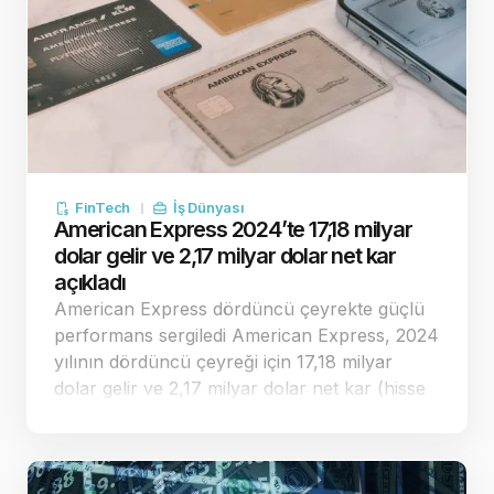
FinTech
İş Dünyası
American Express 2024’te 17,18 milyar
dolar gelir ve 2,17 milyar dolar net kar
açıkladı
American Express dördüncü çeyrekte güçlü
performans sergiledi American Express, 2024
yılının dördüncü çeyreği için 17,18 milyar
dolar gelir ve 2,17 milyar dolar net kar (hisse
başına 3,04 dolar) açıkladı. Analist beklentileri
17,17 milyar dolar gelir ve hisse başına 3,05
dolar kar seviyesindeydi. Ne…