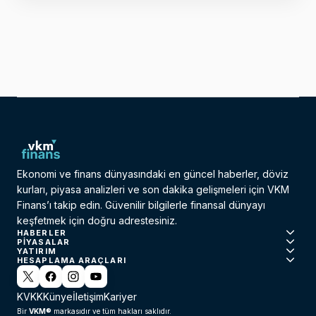
Baran, “Vergi oranlarının düşürülmesi ve
dijitalleşmeyle denetimlerin sıkılaştırılması …
Ekonomi ve finans dünyasındaki en güncel haberler, döviz
kurları, piyasa analizleri ve son dakika gelişmeleri için VKM
Finans’ı takip edin. Güvenilir bilgilerle finansal dünyayı
keşfetmek için doğru adrestesiniz.
HABERLER
PIYASALAR
YATIRIM
HESAPLAMA ARAÇLARI
KVKK
Künye
İletişim
Kariyer
VKM®
Bir
markasıdır ve tüm hakları saklıdır.