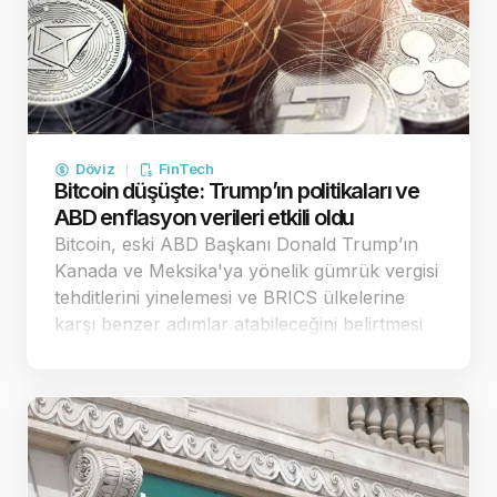
Döviz
FinTech
Bitcoin düşüşte: Trump’ın politikaları ve
ABD enflasyon verileri etkili oldu
Bitcoin, eski ABD Başkanı Donald Trump’ın
Kanada ve Meksika'ya yönelik gümrük vergisi
tehditlerini yinelemesi ve BRICS ülkelerine
karşı benzer adımlar atabileceğini belirtmesi
sonrası değer kaybetti. Yatırımcılar,
piyasalardaki belirsizlik ve ABD enflasyon
verileri öncesinde temkinli bir duruş sergi…