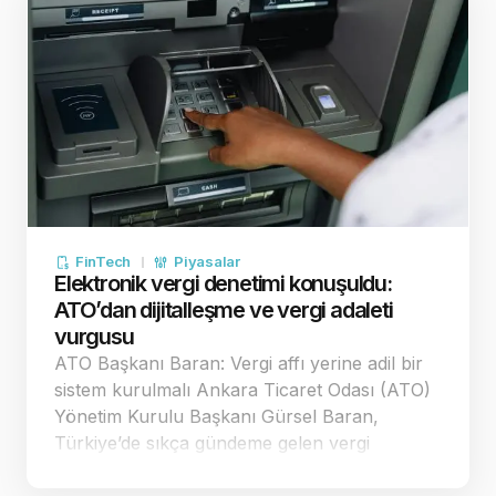
gün sürecek.17:00Euro Bölgesi maliye
bakanlar…
FinTech
Piyasalar
Elektronik vergi denetimi konuşuldu:
ATO’dan dijitalleşme ve vergi adaleti
vurgusu
ATO Başkanı Baran: Vergi affı yerine adil bir
sistem kurulmalı Ankara Ticaret Odası (ATO)
Yönetim Kurulu Başkanı Gürsel Baran,
Türkiye’de sıkça gündeme gelen vergi
aflarının, vergiye uyumu artırmadığını belirtti.