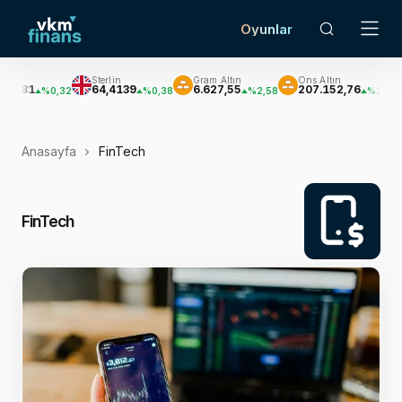
Oyunlar
Sterlin
Gram Altın
Ons Altın
Gümüş
64,4139
6.627,55
207.152,76
3.033
0,32
%0,38
%2,58
%2,62
Anasayfa
FinTech
FinTech