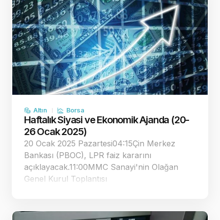
Altın
Borsa
Haftalık Siyasi ve Ekonomik Ajanda (20-
26 Ocak 2025)
20 Ocak 2025 Pazartesi04:15Çin Merkez
Bankası (PBOC), LPR faiz kararını
açıklayacak.11:00MMC Sanayi'nin Olağan
Genel Kurul Toplantısı
gerçekleştirilecek.17:00Davos'da her yıl
düzenlenen "Global Ekonomik Forumu"
toplantıları başlayacak. Davos Zirvesi dört