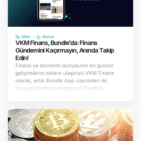
Altın
Borsa
VKM Finans, Bundle’da: Finans
Gündemini Kaçırmayın, Anında Takip
Edin!
Finans ve ekonomi dünyasının en güncel
gelişmelerini sizlere ulaştıran VKM Finans
olarak, artık Bundle App üzerinden de
okuyucularımıza erişiyoruz! Tarafsız,
güvenilir ve hızlı habercilik anlayışımızla,
ekonomi gündemini yakından takip eden
okurlarımıza en doğru bilgiyi sunmaya devam
ediyoruz. vkmfi…