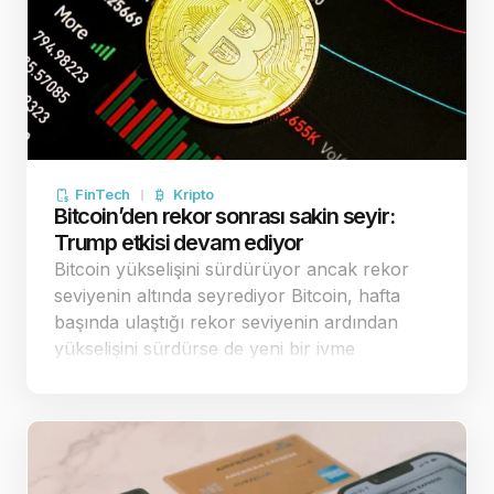
FinTech
Kripto
Bitcoin’den rekor sonrası sakin seyir:
Trump etkisi devam ediyor
Bitcoin yükselişini sürdürüyor ancak rekor
seviyenin altında seyrediyor Bitcoin, hafta
başında ulaştığı rekor seviyenin ardından
yükselişini sürdürse de yeni bir ivme
kazanmaya çalışıyor. Trump'ın kripto para
kararnamesi Bitcoin'i etkiledi ABD Başkanı
Donald Trump'ın Perşembe günü kripto para
biriml…