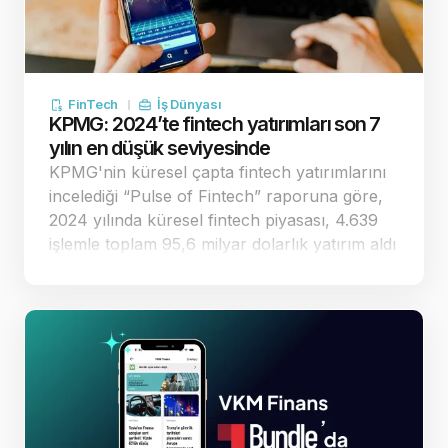
FinTech
İş Dünyası
KPMG: 2024’te fintech yatırımları son 7
yılın en düşük seviyesinde
KPMG'nin küresel çapta fintech yatırımlarını
incelediği “Pulse of Fintech” raporuna göre,
2024 yılında küresel fintech piyasası, 4.639
işlemle toplam 95,6 milyar dolarlık yatırım aldı
ve son yedi yılın en düşük seviyesine geriledi.
Amerika kıtası, 2.267 işlemle toplam 63,8
milyar dolar yatırım alara…