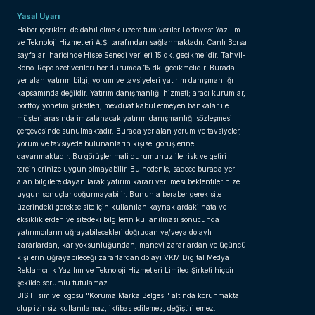
Yasal Uyarı
Haber içerikleri de dahil olmak üzere tüm veriler ForInvest Yazılım
ve Teknoloji Hizmetleri A.Ş. tarafından sağlanmaktadır. Canlı Borsa
sayfaları haricinde Hisse Senedi verileri 15 dk. gecikmelidir. Tahvil-
Bono-Repo özet verileri her durumda 15 dk. gecikmelidir. Burada
yer alan yatırım bilgi, yorum ve tavsiyeleri yatırım danışmanlığı
kapsamında değildir. Yatırım danışmanlığı hizmeti; aracı kurumlar,
portföy yönetim şirketleri, mevduat kabul etmeyen bankalar ile
müşteri arasında imzalanacak yatırım danışmanlığı sözleşmesi
çerçevesinde sunulmaktadır. Burada yer alan yorum ve tavsiyeler,
yorum ve tavsiyede bulunanların kişisel görüşlerine
dayanmaktadır. Bu görüşler mali durumunuz ile risk ve getiri
tercihlerinize uygun olmayabilir. Bu nedenle, sadece burada yer
alan bilgilere dayanılarak yatırım kararı verilmesi beklentilerinize
uygun sonuçlar doğurmayabilir. Bununla beraber gerek site
üzerindeki gerekse site için kullanılan kaynaklardaki hata ve
eksikliklerden ve sitedeki bilgilerin kullanılması sonucunda
yatırımcıların uğrayabilecekleri doğrudan ve/veya dolaylı
zararlardan, kar yoksunluğundan, manevi zararlardan ve üçüncü
kişilerin uğrayabileceği zararlardan dolayı VKM Digital Medya
Reklamcılık Yazılım ve Teknoloji Hizmetleri Limited Şirketi hiçbir
şekilde sorumlu tutulamaz.
BIST isim ve logosu "Koruma Marka Belgesi" altında korunmakta
olup izinsiz kullanılamaz, iktibas edilemez, değiştirilemez.