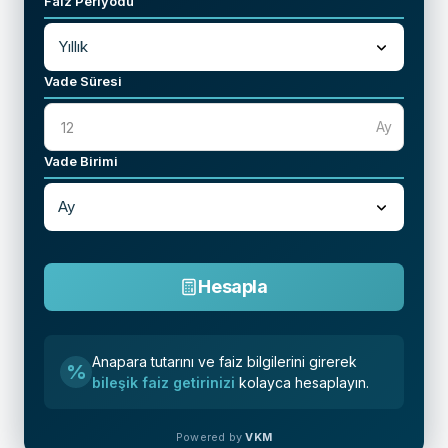
Faiz Periyodu
Vade Süresi
Ay
Vade Birimi
Hesapla
Anapara tutarını ve faiz bilgilerini girerek
%
bileşik faiz getirinizi
kolayca hesaplayın.
Powered by
VKM