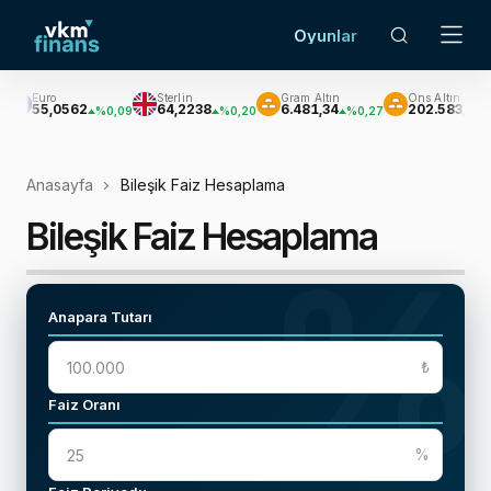
Oyunlar
Sterlin
Gram Altın
Ons Altın
Gümü
64,2238
6.481,34
202.583,39
2.93
%0,09
%0,20
%0,27
%0,27
Anasayfa
Bileşik Faiz Hesaplama
Bileşik Faiz Hesaplama
%
Anapara Tutarı
₺
Faiz Oranı
%