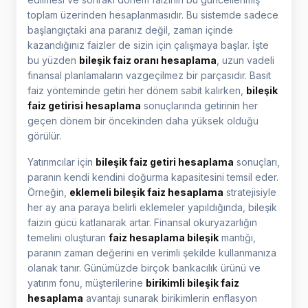
toplam üzerinden hesaplanmasıdır. Bu sistemde sadece
başlangıçtaki ana paranız değil, zaman içinde
kazandığınız faizler de sizin için çalışmaya başlar. İşte
bu yüzden
bileşik faiz oranı hesaplama
, uzun vadeli
finansal planlamaların vazgeçilmez bir parçasıdır. Basit
faiz yönteminde getiri her dönem sabit kalırken,
bileşik
faiz getirisi hesaplama
sonuçlarında getirinin her
geçen dönem bir öncekinden daha yüksek olduğu
görülür.
Yatırımcılar için
bileşik faiz getiri hesaplama
sonuçları,
paranın kendi kendini doğurma kapasitesini temsil eder.
Örneğin,
eklemeli bileşik faiz hesaplama
stratejisiyle
her ay ana paraya belirli eklemeler yapıldığında, bileşik
faizin gücü katlanarak artar. Finansal okuryazarlığın
temelini oluşturan
faiz hesaplama bileşik
mantığı,
paranın zaman değerini en verimli şekilde kullanmanıza
olanak tanır. Günümüzde birçok bankacılık ürünü ve
yatırım fonu, müşterilerine
birikimli bileşik faiz
hesaplama
avantajı sunarak birikimlerin enflasyon