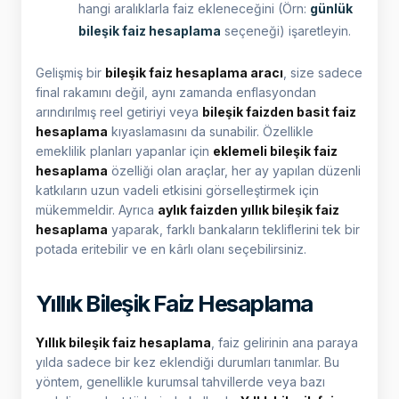
hangi aralıklarla faiz ekleneceğini (Örn:
günlük
bileşik faiz hesaplama
seçeneği) işaretleyin.
Gelişmiş bir
bileşik faiz hesaplama aracı
, size sadece
final rakamını değil, aynı zamanda enflasyondan
arındırılmış reel getiriyi veya
bileşik faizden basit faiz
hesaplama
kıyaslamasını da sunabilir. Özellikle
emeklilik planları yapanlar için
eklemeli bileşik faiz
hesaplama
özelliği olan araçlar, her ay yapılan düzenli
katkıların uzun vadeli etkisini görselleştirmek için
mükemmeldir. Ayrıca
aylık faizden yıllık bileşik faiz
hesaplama
yaparak, farklı bankaların tekliflerini tek bir
potada eritebilir ve en kârlı olanı seçebilirsiniz.
Yıllık Bileşik Faiz Hesaplama
Yıllık bileşik faiz hesaplama
, faiz gelirinin ana paraya
yılda sadece bir kez eklendiği durumları tanımlar. Bu
yöntem, genellikle kurumsal tahvillerde veya bazı