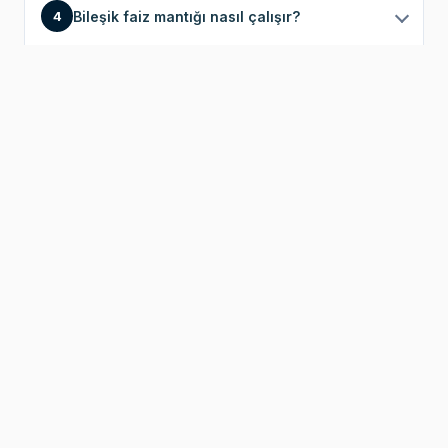
Bileşik faiz mantığı nasıl çalışır?
4
Bileşik faiz kısa vadede etkili olur mu?
5
Bileşik faiz yatırım kararlarını nasıl etkiler?
6
Bileşik faizi anlamak neden önemlidir?
7
Bileşik faiz herkes tarafından kullanılabilir
8
mi?