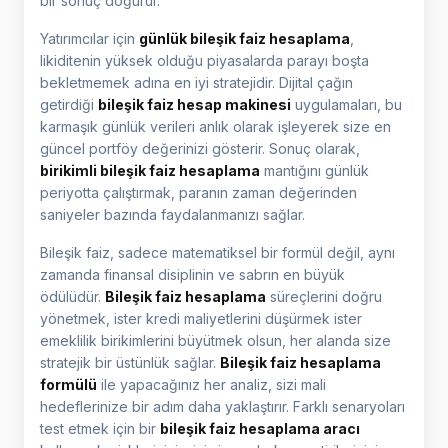
bir sonuç doğurur.
Yatırımcılar için
günlük bileşik faiz hesaplama
,
likiditenin yüksek olduğu piyasalarda parayı boşta
bekletmemek adına en iyi stratejidir. Dijital çağın
getirdiği
bileşik faiz hesap makinesi
uygulamaları, bu
karmaşık günlük verileri anlık olarak işleyerek size en
güncel portföy değerinizi gösterir. Sonuç olarak,
birikimli bileşik faiz hesaplama
mantığını günlük
periyotta çalıştırmak, paranın zaman değerinden
saniyeler bazında faydalanmanızı sağlar.
Bileşik faiz, sadece matematiksel bir formül değil, aynı
zamanda finansal disiplinin ve sabrın en büyük
ödülüdür.
Bileşik faiz hesaplama
süreçlerini doğru
yönetmek, ister kredi maliyetlerini düşürmek ister
emeklilik birikimlerini büyütmek olsun, her alanda size
stratejik bir üstünlük sağlar.
Bileşik faiz hesaplama
formülü
ile yapacağınız her analiz, sizi mali
hedeflerinize bir adım daha yaklaştırır. Farklı senaryoları
test etmek için bir
bileşik faiz hesaplama aracı