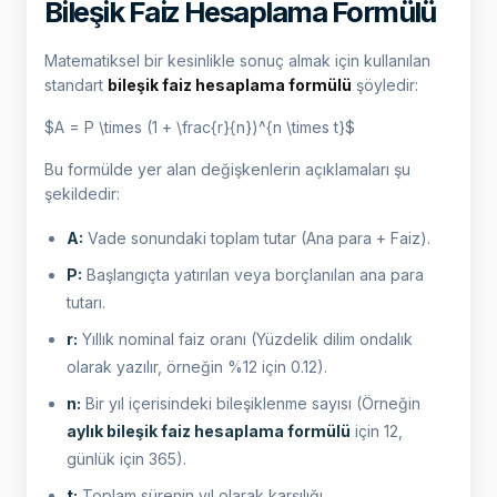
Bileşik Faiz Hesaplama Formülü
Matematiksel bir kesinlikle sonuç almak için kullanılan
standart
bileşik faiz hesaplama formülü
şöyledir:
$A = P \times (1 + \frac{r}{n})^{n \times t}$
Bu formülde yer alan değişkenlerin açıklamaları şu
şekildedir:
A:
Vade sonundaki toplam tutar (Ana para + Faiz).
P:
Başlangıçta yatırılan veya borçlanılan ana para
tutarı.
r:
Yıllık nominal faiz oranı (Yüzdelik dilim ondalık
olarak yazılır, örneğin %12 için 0.12).
n:
Bir yıl içerisindeki bileşiklenme sayısı (Örneğin
aylık bileşik faiz hesaplama formülü
için 12,
günlük için 365).
t:
Toplam sürenin yıl olarak karşılığı.