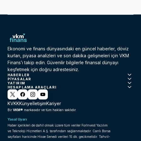
Ekonomi ve finans dünyasındaki en güncel haberler, döviz
kurları, piyasa analizleri ve son dakika gelişmeleri için VKM
Finans’ı takip edin. Güvenilir bilgilerle finansal dünyayı
keşfetmek için doğru adrestesiniz.
HABERLER
PIYASALAR
YATIRIM
HESAPLAMA ARAÇLARI
KVKK
Künye
İletişim
Kariyer
VKM®
Bir
markasıdır ve tüm hakları saklıdır.
Yasal Uyarı
Haber içerikleri de dahil olmak üzere tüm veriler ForInvest Yazılım
ve Teknoloji Hizmetleri A.Ş. tarafından sağlanmaktadır. Canlı Borsa
sayfaları haricinde Hisse Senedi verileri 15 dk. gecikmelidir. Tahvil-