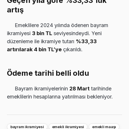
Geçen yıla göre %33,33’lük
artış
Emeklilere 2024 yılında ödenen bayram
ikramiyesi
3 bin TL
seviyesindeydi. Yeni
düzenleme ile ikramiye tutarı
%33,33
artırılarak
4 bin TL’ye
çıkarıldı.
Ödeme tarihi belli oldu
Bayram ikramiyelerinin
28 Mart
tarihinde
emeklilerin hesaplarına yatırılması bekleniyor.
bayram ikramiyesi
emekli ikramiyesi
emekli maaşı