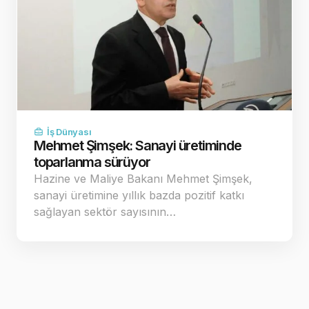
İş Dünyası
Mehmet Şimşek: Sanayi üretiminde
toparlanma sürüyor
Hazine ve Maliye Bakanı Mehmet Şimşek,
sanayi üretimine yıllık bazda pozitif katkı
sağlayan sektör sayısının…