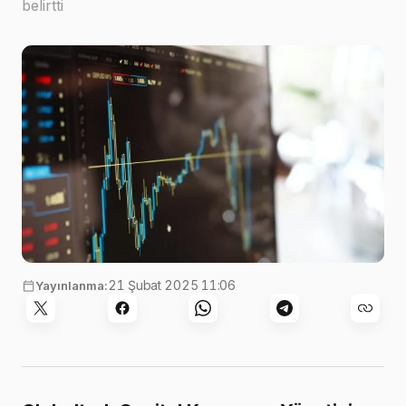
belirtti
Görsel:
energepic.com
,
Pexels
21 Şubat 2025 11:06
Yayınlanma: