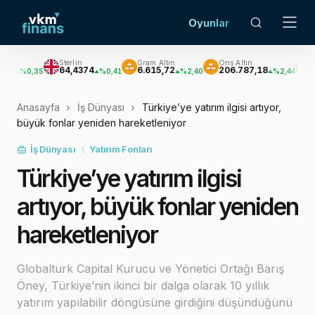
Oyunlar
Sterlin
Gram Altın
Ons Altın
Gümüş
64,4374
6.615,72
206.787,18
3.019,23
35
%0,41
%2,40
%2,44
Anasayfa
İş Dünyası
Türkiye’ye yatırım ilgisi artıyor,
büyük fonlar yeniden hareketleniyor
İş Dünyası
Yatırım Fonları
Türkiye’ye yatırım ilgisi
artıyor, büyük fonlar yeniden
hareketleniyor
Globalturk Capital Kurucu ve Yönetici Ortağı Barış
Öney, Türkiye’nin ikinci bir dalga olarak 10 yıllık
yatırım yapılabilir döngüsüne girdiğini düşündüğünü