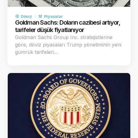
Döviz
Piyasalar
Goldman Sachs: Doların cazibesi artıyor,
tarifeler düşük fiyatlanıyor
Goldman Sachs Group Inc. stratejistlerine
göre, döviz piyasaları Trump yönetiminin yeni
gümrük tarifeleri…