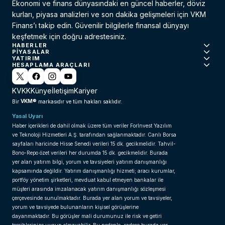
Ekonomi ve finans dünyasındaki en güncel haberler, döviz
kurları, piyasa analizleri ve son dakika gelişmeleri için VKM
Finans’ı takip edin. Güvenilir bilgilerle finansal dünyayı
keşfetmek için doğru adrestesiniz.
HABERLER
PIYASALAR
YATIRIM
HESAPLAMA ARAÇLARI
KVKK
Künye
İletişim
Kariyer
VKM®
Bir
markasıdır ve tüm hakları saklıdır.
Yasal Uyarı
Haber içerikleri de dahil olmak üzere tüm veriler ForInvest Yazılım
ve Teknoloji Hizmetleri A.Ş. tarafından sağlanmaktadır. Canlı Borsa
sayfaları haricinde Hisse Senedi verileri 15 dk. gecikmelidir. Tahvil-
Bono-Repo özet verileri her durumda 15 dk. gecikmelidir. Burada
yer alan yatırım bilgi, yorum ve tavsiyeleri yatırım danışmanlığı
kapsamında değildir. Yatırım danışmanlığı hizmeti; aracı kurumlar,
portföy yönetim şirketleri, mevduat kabul etmeyen bankalar ile
müşteri arasında imzalanacak yatırım danışmanlığı sözleşmesi
çerçevesinde sunulmaktadır. Burada yer alan yorum ve tavsiyeler,
yorum ve tavsiyede bulunanların kişisel görüşlerine
dayanmaktadır. Bu görüşler mali durumunuz ile risk ve getiri