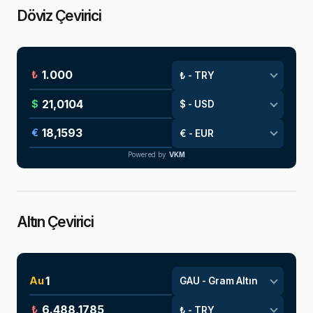
Döviz Çevirici
₺
$
€
Powered by
VKM
Altın Çevirici
Au
₺