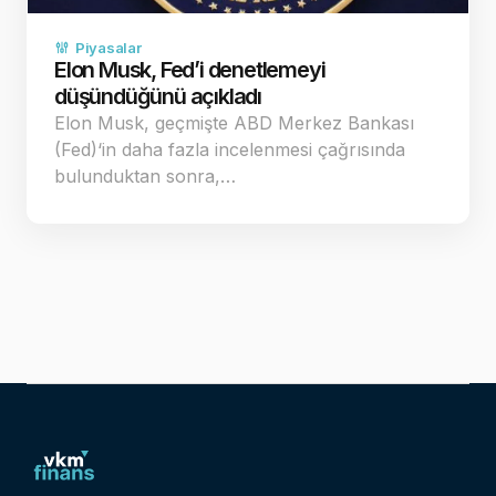
Piyasalar
Elon Musk, Fed’i denetlemeyi
düşündüğünü açıkladı
Elon Musk, geçmişte ABD Merkez Bankası
(Fed)‘in daha fazla incelenmesi çağrısında
bulunduktan sonra,…