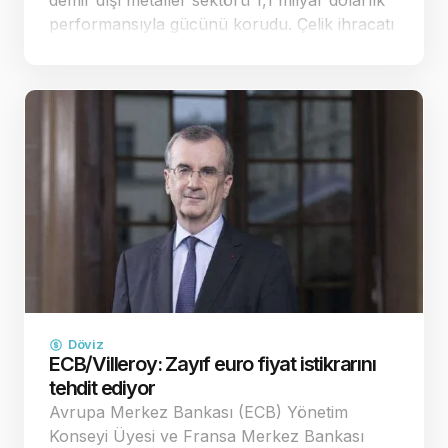
demir dışı metaller sektörü 1,1 milyar dolarlık
performansıyla gücünü korudu. Çelik ihracatı
ise yüzde 0,8 artışla 1,6 milyar dolara
ulaşarak dikkat çe…
Döviz
ECB/Villeroy: Zayıf euro fiyat istikrarını
tehdit ediyor
Avrupa Merkez Bankası (ECB) Yönetim
Konseyi Üyesi ve Fransa Merkez Bankası