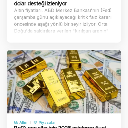
dolar desteği izleniyor
Altın fiyatları, ABD Merkez Bankası'nın (Fed)
çarşamba günü açıklayacağı kritik faiz kararı
öncesinde aşağı yönlü bir seyir izliyor. Orta
Doğu'da saldırılara verilen "kırılgan aranın"
enflasyon endişelerini bir miktar
yatıştırmasıyla spot altın, önceki sea…
Altın
Piyasalar