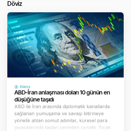
revizyonu beklent…
Döviz
Döviz
ABD-İran anlaşması doları 10 günün en
düşüğüne taşıdı
ABD ile İran arasında diplomatik kanallarda
sağlanan yumuşama ve savaşı bitirmeye
yönelik atılan somut adımlar, küresel para
piyasalarında taşları yerinden oynattı. Sıcak