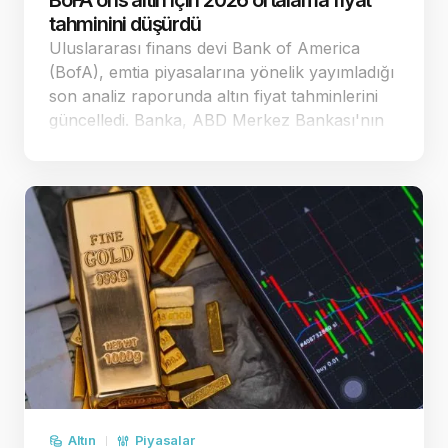
BoFA ons altın için 2026 ortalama fiyat
tahminini düşürdü
Uluslararası finans devi Bank of America
(BofA), emtia piyasalarına yönelik yayımladığı
son analiz raporunda altın fiyat tahminlerini
güncelledi. Banka, ABD Merkez Bankası'nın
(Fed) para politikasındaki duruşuna yönelik
beklentiler doğrultusunda ons altın
öngörülerinde …
Altın
Piyasalar