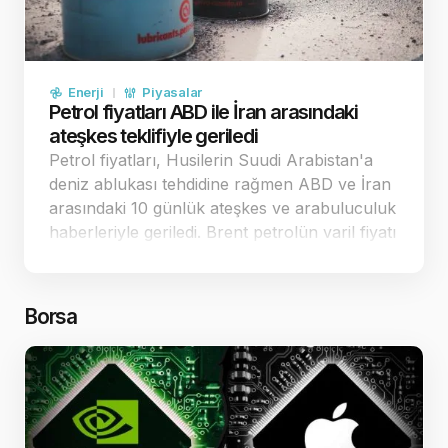
Enerji
Piyasalar
Petrol fiyatları ABD ile İran arasındaki
ateşkes teklifiyle geriledi
Petrol fiyatları, Husilerin Suudi Arabistan'a
deniz ablukası tehdidine rağmen ABD ve İran
arasındaki 10 günlük ateşkes ve arabuluculuk
haberleriyle geriledi. Brent petrolün varil fiyatı
88,48 dolar seviyesine çekildi. Diplomatik
temaslar ve ateşkes teklifi petrol fiyatlarını
ge…
Borsa