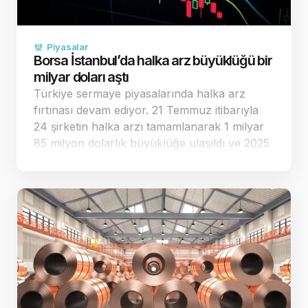
Piyasalar
Borsa İstanbul’da halka arz büyüklüğü bir
milyar doları aştı
Türkiye sermaye piyasalarında halka arz
fırtınası devam ediyor. 21 Temmuz itibarıyla
24 şirketin halka arzı tamamlanarak 1 milyar
85 milyon dolarlık büyüklüğe ulaşıldı ve 2025
yılının toplam performansı geride bırakıldı.
Halka arz sayısı ilk yedi ayda geçen yılın
tamamını …