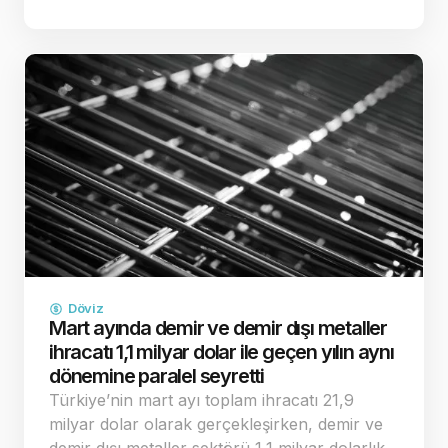
çatışma riskinin ve buna bağlı enerji kaynaklı
enflasyon endişelerinin dağılması, küresel
yatırımcıların "g…
Döviz
Mart ayında demir ve demir dışı metaller
ihracatı 1,1 milyar dolar ile geçen yılın aynı
dönemine paralel seyretti
Türkiye’nin mart ayı toplam ihracatı 21,9
milyar dolar olarak gerçekleşirken, demir ve