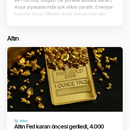
ve Hürmüz Boğazı'na yönelik abluka kararı,
Asya piyasalarında şok etkisi yarattı. Enerjiye
bağımlı Asya ülkeleri dolar karşısında ağır
kayıplar verirken, ticaret dengeleri yeniden
şekilleniyor. Jeopolitik ç…
Altın
Altın
Altın Fed kararı öncesi geriledi, 4.000