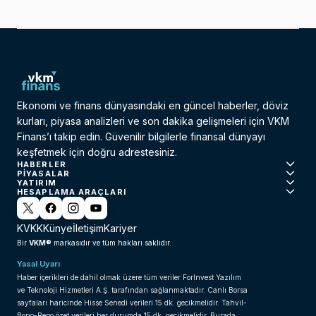
Ekonomi ve finans dünyasındaki en güncel haberler, döviz
kurları, piyasa analizleri ve son dakika gelişmeleri için VKM
Finans’ı takip edin. Güvenilir bilgilerle finansal dünyayı
keşfetmek için doğru adrestesiniz.
HABERLER
PIYASALAR
YATIRIM
HESAPLAMA ARAÇLARI
KVKK
Künye
İletişim
Kariyer
VKM®
Bir
markasıdır ve tüm hakları saklıdır.
Yasal Uyarı
Haber içerikleri de dahil olmak üzere tüm veriler ForInvest Yazılım
ve Teknoloji Hizmetleri A.Ş. tarafından sağlanmaktadır. Canlı Borsa
sayfaları haricinde Hisse Senedi verileri 15 dk. gecikmelidir. Tahvil-
Bono-Repo özet verileri her durumda 15 dk. gecikmelidir. Burada