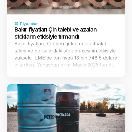
Piyasalar
Bakır fiyatları Çin talebi ve azalan
stokların etkisiyle tırmandı
Bakır fiyatları, Çin'den gelen güçlü ithalat
talebi ve borsalardaki stok erimesinin etkisiyle
yükseldi. LME'de ton fiyatı 13 bin 748,5 dolara
çıkarken, Yangshan primi Mayıs 2025'ten bu
yana en yüksek seviyesini gördü. Çin'den
gelen gü&cc…