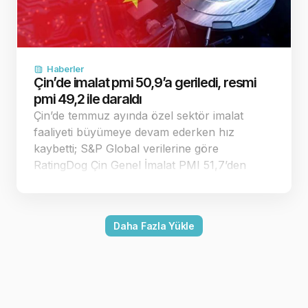
Haberler
Çin’de imalat pmi 50,9’a geriledi, resmi
pmi 49,2 ile daraldı
Çin’de temmuz ayında özel sektör imalat
faaliyeti büyümeye devam ederken hız
kaybetti; S&P Global verilerine göre
RatingDog Çin Genel İmalat PMI 51,7’den
50,9’a geriledi. Endeks 50 eşiğinin üzerinde
kalırken resmi imalat PMI 49,2 ile daralmaya
döndü. Çin’in özel sektör imalat pmi
Daha Fazla Yükle
temmuzda 50,9’a…