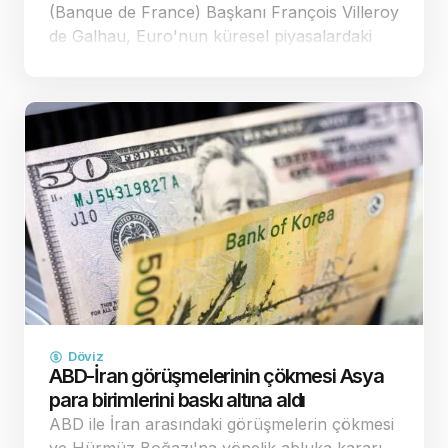
(Banque de France) Başkanı François Villeroy
de Galhau, Euro'nun küresel piyasalardaki
zayıf seyrinin Avrupa'nın fiyat istikrarı
hedefleri üzerinde yarattığı yıkıcı etkilere
dikkat çekerek, y…
Döviz
ABD-İran görüşmelerinin çökmesi Asya
para birimlerini baskı altına aldı
ABD ile İran arasındaki görüşmelerin çökmesi