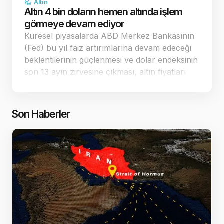
Altın
Altın 4 bin doların hemen altında işlem
görmeye devam ediyor
Küresel piyasalarda ABD Merkez Bankasının
(Fed) bu yıl faiz artırımlarına devam edeceği
beklentilerinin güçlenmesi ve dolar endeksinin
son 13 ayın zirvesine çıkması, altın fiyatları
üzerindeki baskıyı artırıyor. Yaşanan keskin
düşüşlerin ardından spot altın, 4.…
Son Haberler