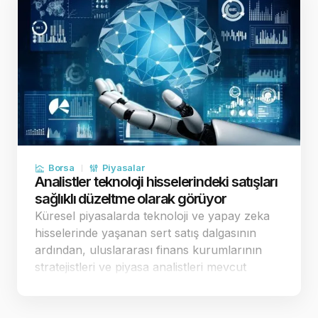
Borsa
Piyasalar
Analistler teknoloji hisselerindeki satışları
sağlıklı düzeltme olarak görüyor
Küresel piyasalarda teknoloji ve yapay zeka
hisselerinde yaşanan sert satış dalgasının
ardından, uluslararası finans kurumlarının
stratejistleri ve piyasa analistleri mevcut
tablonun arka planını değerlendirdi.
Uzmanlar, borsaların sürekli yukarı yönlü kâr