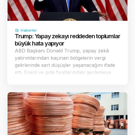
Haberler
Trump: Yapay zekayı reddeden toplumlar
büyük hata yapıyor
ABD Başkanı Donald Trump, yapay zekâ
yatırımlarından kaçınan bölgelerin vergi
gelirlerinde sert düşüşler yaşanacağını ifade
etti. Enerji ve gıda fiyatlarındaki gerilemeye
dikkat çeken Trump, ekonomi yönetimine
geçer not verdi. Yapay zekâ yatırımla…