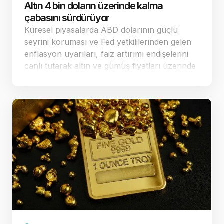
Altın 4 bin doların üzerinde kalma
çabasını sürdürüyor
Küresel piyasalarda ABD dolarının güçlü
seyrini koruması ve Fed yetkililerinden gelen
enflasyon uyarıları, faiz artırımı endişelerini
canlı tutarak altın ve gümüş fiyatları üzerinde
baskı yaratmaya devam ediyor. Dün ABD'de
açıklanan veriler sonrası fa…