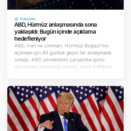
Haberler
ABD, Hürmüz anlaşmasında sona
yaklaşıldı: Bugün içinde açıklama
hedefleniyor
ABD, İran ve Umman, Hürmüz Boğazı'nın
açılması için 60 günlük geçici bir anlaşmada
uzlaştı. ABD yönetiminin çarşamba günü
duyurmayı planladığı adımla, deniz trafiğinin
güvenliği ve nükleer görüşmelerin yeniden
başlatı…