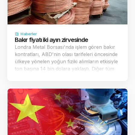
Haberler
Bakır fiyatı iki ayın zirvesinde
Londra Metal Borsası'nda işlem gören bakır
kontratları, ABD'nin olası tarifeleri öncesinde
ülkeye yönelen yoğun fiziki alımların etkisiyle
ton başına 14 bin dolara yaklaştı. Diğer tüm
sanayi metallerinde de belirgin yükselişler
kaydedildi. Küresel piyasalarda bakır…