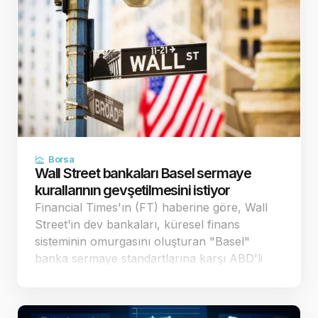
Borsa
Wall Street bankaları Basel sermaye
kurallarının gevşetilmesini istiyor
Financial Times'ın (FT) haberine göre, Wall
Street'in dev bankaları, küresel finans
sisteminin omurgasını oluşturan "Basel"
banka sermaye standartlarına karşı ABD'li
düzenleyici kurumlara yönelik baskısını
artırdı. Bankalar, mevcut taslağın 29 trilyon
dolar büyüklü…