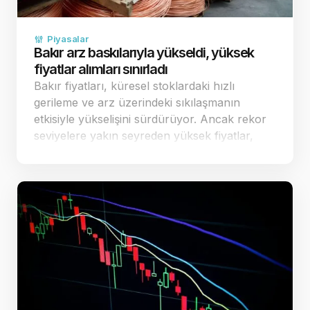
Piyasalar
Bakır arz baskılarıyla yükseldi, yüksek
fiyatlar alımları sınırladı
Bakır fiyatları, küresel stoklardaki hızlı
gerileme ve arz üzerindeki sıkılaşmanın
etkisiyle yükselişini sürdürüyor. Ancak rekor
seviyelere yakın seyreden yüksek fiyatlar,
fiziki piyasadaki alıcıların temkinli
davranmasına ve alımların sınırlı kalmasına
yol a&ccedi…