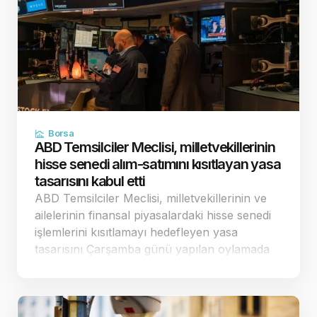
Borsa
ABD Temsilciler Meclisi, milletvekillerinin
hisse senedi alım-satımını kısıtlayan yasa
tasarısını kabul etti
ABD Temsilciler Meclisi, milletvekillerinin ve
ailelerinin finansal piyasalardaki hisse senedi
işlemlerini kısıtlamayı hedefleyen yasa
tasarısını Çarşamba günü yapılan oylamada
198'e karşı 232 oyla kabul etti. Tam bir
finansal yasak getirmek yerine sınırlandırılmış
düzenlemeler…