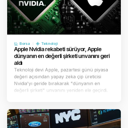
Borsa
Teknoloji
Apple Nvidia rekabeti sürüyor, Apple
dünyanın en değerli şirketi unvanını geri
aldı
Teknoloji devi Apple, pazartesi günü piyasa
değeri açısından yapay zeka çip üreticisi
Nvidia'yı geride bırakarak "dünyanın en
değerli şirketi" unvanını yeniden ele geçirdi.
Apple'ın stratejik harcama kararları,
yatırımcılar nezdinde şirketi rakiplerinden
pozi…