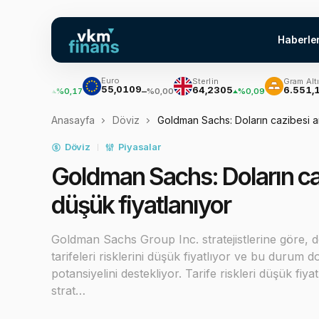
Haberle
Euro
ar
Sterlin
Gram Altın
55,0109
,7051
64,2305
6.551,15
%0,17
%0,09
%1
%0,00
Anasayfa
Döviz
Goldman Sachs: Doların cazibesi art
Döviz
Piyasalar
Goldman Sachs: Doların cazi
düşük fiyatlanıyor
Goldman Sachs Group Inc. stratejistlerine göre, 
tarifeleri risklerini düşük fiyatlıyor ve bu durum 
potansiyelini destekliyor. Tarife riskleri düşük fi
strat…