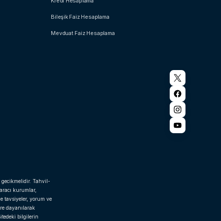
Kredi Hesaplama
Bileşik Faiz Hesaplama
Mevduat Faiz Hesaplama
 gecikmelidir. Tahvil-
 aracı kurumlar,
e tavsiyeler, yorum ve
ere dayanılarak
tedeki bilgilerin