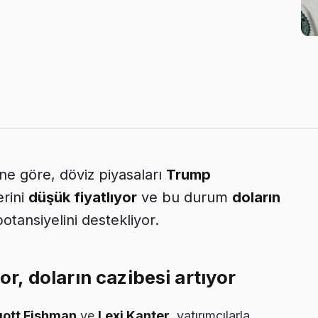
ine göre, döviz piyasaları
Trump
erini
düşük fiyatlıyor
ve bu durum
doların
tansiyelini destekliyor.
yor, doların cazibesi artıyor
gott Fishman
ve
Lexi Kanter
, yatırımcılarla