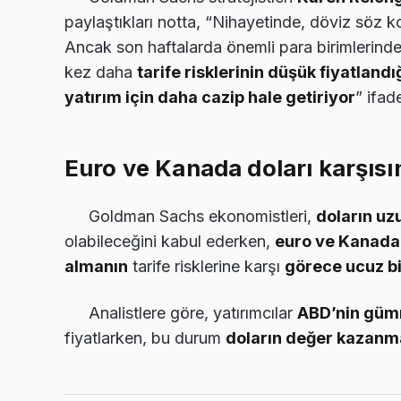
paylaştıkları notta, “Nihayetinde, döviz söz k
Ancak son haftalarda önemli para birimlerinde
kez daha
tarife risklerinin düşük fiyatlandı
yatırım için daha cazip hale getiriyor
” ifad
Euro ve Kanada doları karşısı
Goldman Sachs ekonomistleri,
doların u
olabileceğini kabul ederken,
euro ve Kanada
almanın
tarife risklerine karşı
görece ucuz b
Analistlere göre, yatırımcılar
ABD’nin gümrü
fiyatlarken, bu durum
doların değer kazanm