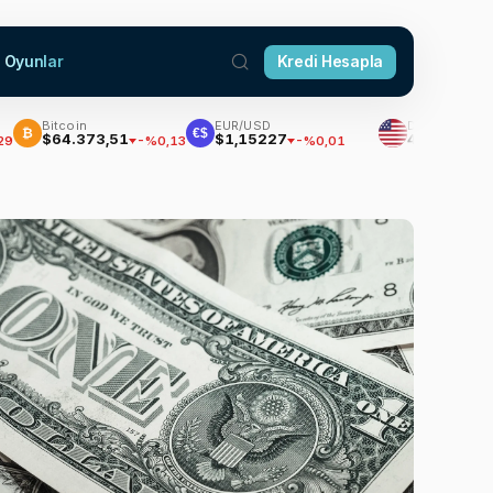
Oyunlar
Kredi Hesapla
Bitcoin
EUR/USD
Dolar
€$
$64.373,51
$1,15227
47,7051
-%0,13
-%0,01
%0,17