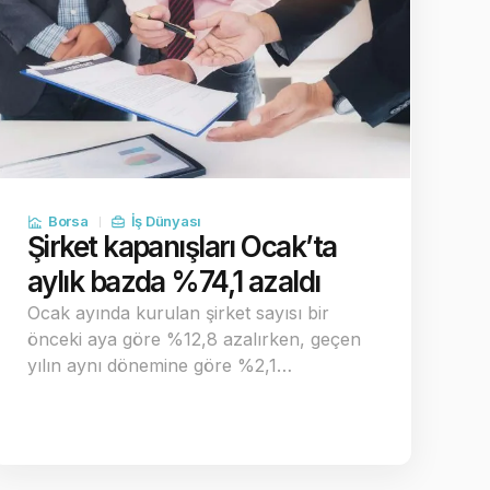
Borsa
İş Dünyası
Şirket kapanışları Ocak’ta
aylık bazda %74,1 azaldı
Ocak ayında kurulan şirket sayısı bir
önceki aya göre %12,8 azalırken, geçen
yılın aynı dönemine göre %2,1…