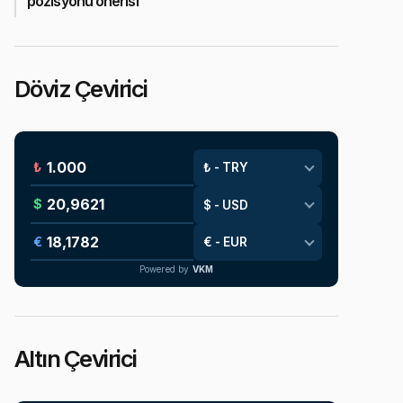
pozisyonu önerisi
Döviz Çevirici
₺
$
€
Powered by
VKM
Altın Çevirici