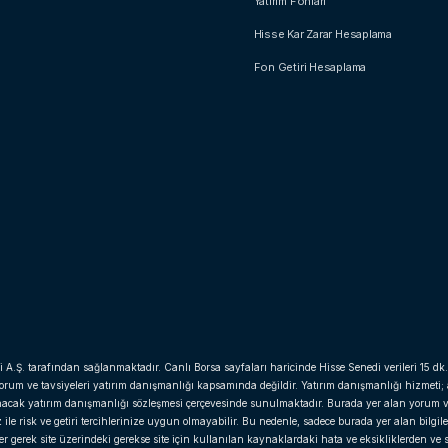
Yatırım Fonları
Hisse Kar Zarar Hesaplama
Fon Getiri Hesaplama
i A.Ş. tarafından sağlanmaktadır. Canlı Borsa sayfaları haricinde Hisse Senedi verileri 15 dk.
yorum ve tavsiyeleri yatırım danışmanlığı kapsamında değildir. Yatırım danışmanlığı hizmeti;
anacak yatırım danışmanlığı sözleşmesi çerçevesinde sunulmaktadır. Burada yer alan yorum v
e risk ve getiri tercihlerinize uygun olmayabilir. Bu nedenle, sadece burada yer alan bilgil
gerek site üzerindeki gerekse site için kullanılan kaynaklardaki hata ve eksikliklerden ve si