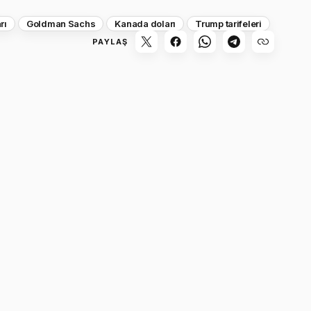
rı
Goldman Sachs
Kanada doları
Trump tarifeleri
PAYLAŞ