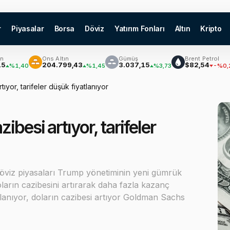
r
Piyasalar
Borsa
Döviz
Yatırım Fonları
Altın
Kripto
Ons Altın
Gümüş
Brent Petrol
₿
204.799,43
3.037,15
$82,54
,40
%1,45
%3,73
-%0,29
ıyor, tarifeler düşük fiyatlanıyor
besi artıyor, tarifeler
döviz piyasaları Trump yönetiminin yeni gümrük
doların cazibesini artırarak daha fazla kazanç
yatlanıyor, doların cazibesi artıyor Goldman Sachs