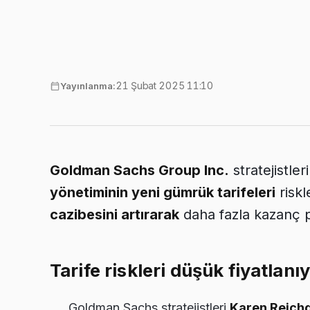
21 Şubat 2025 11:10
Yayınlanma:
Goldman Sachs Group Inc.
stratejistler
yönetiminin yeni gümrük tarifeleri
riskl
cazibesini artırarak
daha fazla kazanç po
Tarife riskleri düşük fiyatlanı
Goldman Sachs stratejistleri
Karen Reich