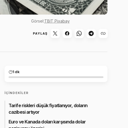
Görsel:
TBIT
,
Pixabay
PAYLAŞ
1 dk
İÇINDEKILER
Tarife riskleri düşük fiyatlanıyor, doların
cazibesi artıyor
Euro ve Kanada doları karşısında dolar