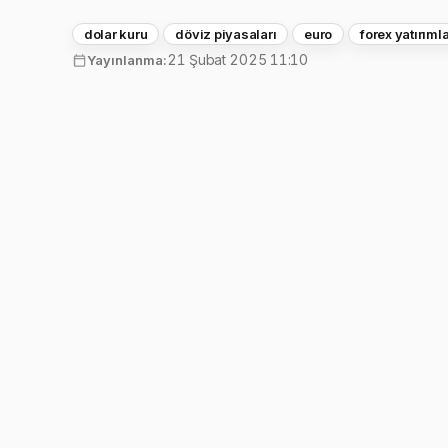
dolar kuru
döviz piyasaları
euro
forex yatırımla
21 Şubat 2025 11:10
Yayınlanma: