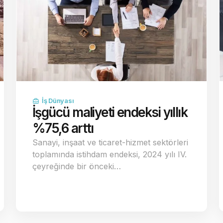
İş Dünyası
İşgücü maliyeti endeksi yıllık
%75,6 arttı
Sanayi, inşaat ve ticaret-hizmet sektörleri
toplamında istihdam endeksi, 2024 yılı IV.
çeyreğinde bir önceki…