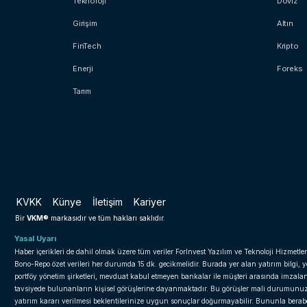
Teknoloji
Döviz
Girişim
Altın
FinTech
Kripto
Enerji
Foreks
Tarım
KVKK
Künye
İletişim
Kariyer
VKM®
Bir
markasıdır ve tüm hakları saklıdır.
Yasal Uyarı
Haber içerikleri de dahil olmak üzere tüm veriler ForInvest Yazılım ve Teknoloji Hizmetler
Bono-Repo özet verileri her durumda 15 dk. gecikmelidir. Burada yer alan yatırım bilgi, 
portföy yönetim şirketleri, mevduat kabul etmeyen bankalar ile müşteri arasında imzal
tavsiyede bulunanların kişisel görüşlerine dayanmaktadır. Bu görüşler mali durumunuz il
yatırım kararı verilmesi beklentilerinize uygun sonuçlar doğurmayabilir. Bununla beraber 