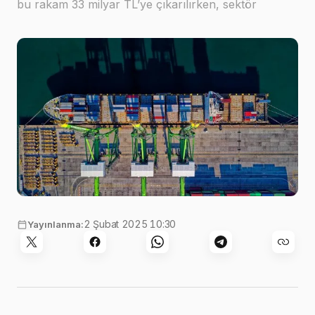
bu rakam 33 milyar TL’ye çıkarılırken, sektör
temsilcileri desteklerin artırılması gerektiğini
vurguluyor. 2024'te ihracata 24,7 milyar T…
Görsel:
Tom Fisk
,
Pexels
2 Şubat 2025 10:30
Yayınlanma: