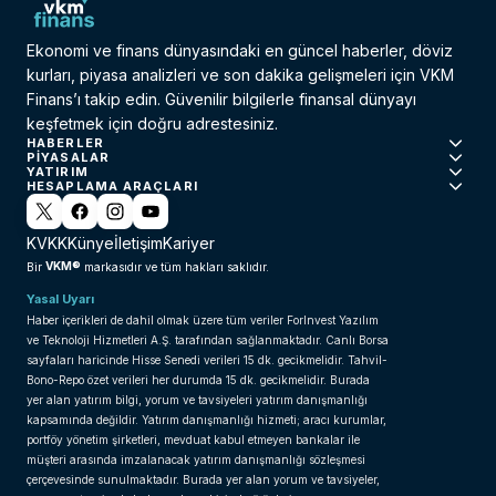
Ekonomi ve finans dünyasındaki en güncel haberler, döviz
kurları, piyasa analizleri ve son dakika gelişmeleri için VKM
Finans’ı takip edin. Güvenilir bilgilerle finansal dünyayı
keşfetmek için doğru adrestesiniz.
HABERLER
PIYASALAR
YATIRIM
HESAPLAMA ARAÇLARI
KVKK
Künye
İletişim
Kariyer
VKM®
Bir
markasıdır ve tüm hakları saklıdır.
Yasal Uyarı
Haber içerikleri de dahil olmak üzere tüm veriler ForInvest Yazılım
ve Teknoloji Hizmetleri A.Ş. tarafından sağlanmaktadır. Canlı Borsa
sayfaları haricinde Hisse Senedi verileri 15 dk. gecikmelidir. Tahvil-
Bono-Repo özet verileri her durumda 15 dk. gecikmelidir. Burada
yer alan yatırım bilgi, yorum ve tavsiyeleri yatırım danışmanlığı
kapsamında değildir. Yatırım danışmanlığı hizmeti; aracı kurumlar,
portföy yönetim şirketleri, mevduat kabul etmeyen bankalar ile
müşteri arasında imzalanacak yatırım danışmanlığı sözleşmesi
çerçevesinde sunulmaktadır. Burada yer alan yorum ve tavsiyeler,