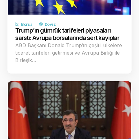
Borsa
Döviz
Trump’ın gümrük tarifeleri piyasaları
sarstı: Avrupa borsalarında sert kayıplar
ABD Başkanı Donald Trump‘ın çeşitli ülkelere
ticaret tarifeleri getirmesi ve Avrupa Birliği ile
Birleşik…