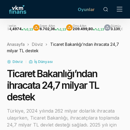
Oyunlar
Gram Altın
Ons Altın
Gümüş
B
974
6.702,36
209.499,80
3.139,65
$
%0,13
%1,13
%1,13
%3,50
Anasayfa
Döviz
Ticaret Bakanlığı’ndan ihracata 24,7
milyar TL destek
Döviz
İş Dünyası
Ticaret Bakanlığı’ndan
ihracata 24,7 milyar TL
destek
Türkiye, 2024 yılında 262 milyar dolarlık ihracata
ulaşırken, Ticaret Bakanlığı, ihracatçılara toplamda
24,7 milyar TL devlet desteği sağladı. 2025 yılı için