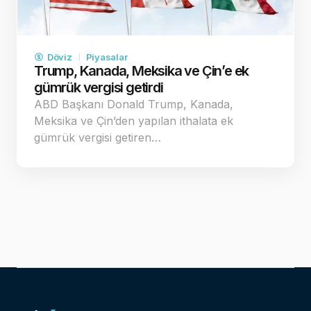
Döviz
Piyasalar
Trump, Kanada, Meksika ve Çin’e ek
gümrük vergisi getirdi
ABD Başkanı Donald Trump, Kanada,
Meksika ve Çin’den yapılan ithalata ek
gümrük vergisi getiren…