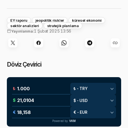
EY raporu
jeopolitik riskler
küresel ekonomi
sektör analizleri
stratejik planlama
1 Şubat 2025 13:56
Yayınlanma:
Döviz Çevirici
₺
$
€
Powered by
VKM