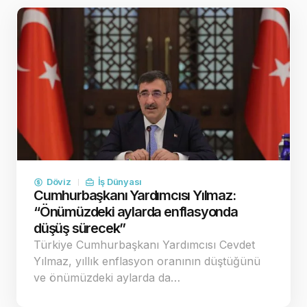
Döviz
İş Dünyası
Cumhurbaşkanı Yardımcısı Yılmaz:
“Önümüzdeki aylarda enflasyonda
düşüş sürecek”
Türkiye Cumhurbaşkanı Yardımcısı Cevdet
Yılmaz, yıllık enflasyon oranının düştüğünü
ve önümüzdeki aylarda da…