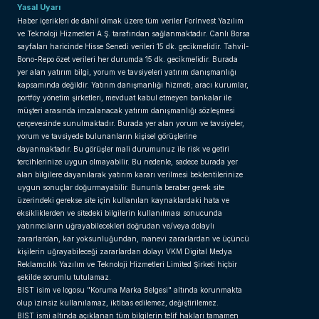
Yasal Uyarı
Haber içerikleri de dahil olmak üzere tüm veriler ForInvest Yazılım
ve Teknoloji Hizmetleri A.Ş. tarafından sağlanmaktadır. Canlı Borsa
sayfaları haricinde Hisse Senedi verileri 15 dk. gecikmelidir. Tahvil-
Bono-Repo özet verileri her durumda 15 dk. gecikmelidir. Burada
yer alan yatırım bilgi, yorum ve tavsiyeleri yatırım danışmanlığı
kapsamında değildir. Yatırım danışmanlığı hizmeti; aracı kurumlar,
portföy yönetim şirketleri, mevduat kabul etmeyen bankalar ile
müşteri arasında imzalanacak yatırım danışmanlığı sözleşmesi
çerçevesinde sunulmaktadır. Burada yer alan yorum ve tavsiyeler,
yorum ve tavsiyede bulunanların kişisel görüşlerine
dayanmaktadır. Bu görüşler mali durumunuz ile risk ve getiri
tercihlerinize uygun olmayabilir. Bu nedenle, sadece burada yer
alan bilgilere dayanılarak yatırım kararı verilmesi beklentilerinize
uygun sonuçlar doğurmayabilir. Bununla beraber gerek site
üzerindeki gerekse site için kullanılan kaynaklardaki hata ve
eksikliklerden ve sitedeki bilgilerin kullanılması sonucunda
yatırımcıların uğrayabilecekleri doğrudan ve/veya dolaylı
zararlardan, kar yoksunluğundan, manevi zararlardan ve üçüncü
kişilerin uğrayabileceği zararlardan dolayı VKM Digital Medya
Reklamcılık Yazılım ve Teknoloji Hizmetleri Limited Şirketi hiçbir
şekilde sorumlu tutulamaz.
BIST isim ve logosu "Koruma Marka Belgesi" altında korunmakta
olup izinsiz kullanılamaz, iktibas edilemez, değiştirilemez.
BIST ismi altında açıklanan tüm bilgilerin telif hakları tamamen