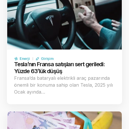
Enerji
Girişim
Tesla’nın Fransa satışları sert geriledi:
Yüzde 63’lük düşüş
Fransa’da bataryalı elektrikli araç pazarında
önemli bir konuma sahip olan Tesla, 2025 yılı
Ocak ayında…