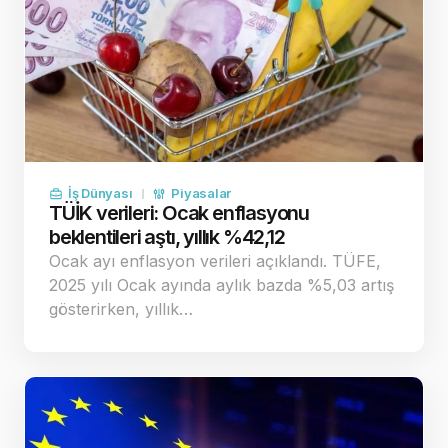
İş Dünyası
Piyasalar
TÜİK verileri: Ocak enflasyonu
beklentileri aştı, yıllık %42,12
Ocak ayı enflasyon verileri açıklandı. TÜFE,
2025 yılı Ocak ayında aylık bazda %5,03 artış
gösterirken, yıllık…