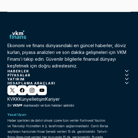
Ekonomi ve finans dünyasındaki en güncel haberler, döviz
kurları, piyasa analizleri ve son dakika gelişmeleri için VKM
Finans’ı takip edin. Güvenilir bilgilerle finansal dünyayı
keşfetmek için doğru adrestesiniz.
HABERLER
PIYASALAR
YATIRIM
HESAPLAMA ARAÇLARI
KVKK
Künye
İletişim
Kariyer
VKM®
Bir
markasıdır ve tüm hakları saklıdır.
Yasal Uyarı
Haber içerikleri de dahil olmak üzere tüm veriler ForInvest Yazılım
ve Teknoloji Hizmetleri A.Ş. tarafından sağlanmaktadır. Canlı Borsa
sayfaları haricinde Hisse Senedi verileri 15 dk. gecikmelidir. Tahvil-
Bono-Repo özet verileri her durumda 15 dk. gecikmelidir. Burada