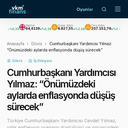
Oyunlar
Sterlin
Gram Altın
Ons Altın
Gümüş
64,4139
6.627,55
207.152,76
3.033,47
32
%0,38
%2,58
%2,62
Anasayfa
Döviz
Cumhurbaşkanı Yardımcısı Yılmaz:
“Önümüzdeki aylarda enflasyonda düşüş sürecek”
Döviz
İş Dünyası
Cumhurbaşkanı Yardımcısı
Yılmaz: “Önümüzdeki
aylarda enflasyonda düşüş
sürecek”
Türkiye Cumhurbaşkanı Yardımcısı Cevdet Yılmaz,
yıllık enflasyon oranının düştüğünü ve önümüzdeki