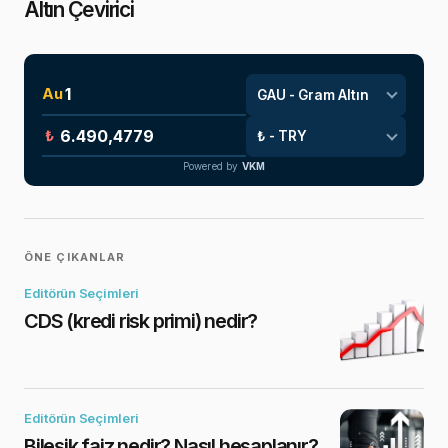
Altın Çevirici
Au
₺
Powered by
VKM
ÖNE ÇIKANLAR
Editörün Seçimleri
CDS (kredi risk primi) nedir?
Editörün Seçimleri
Bileşik faiz nedir? Nasıl hesaplanır?