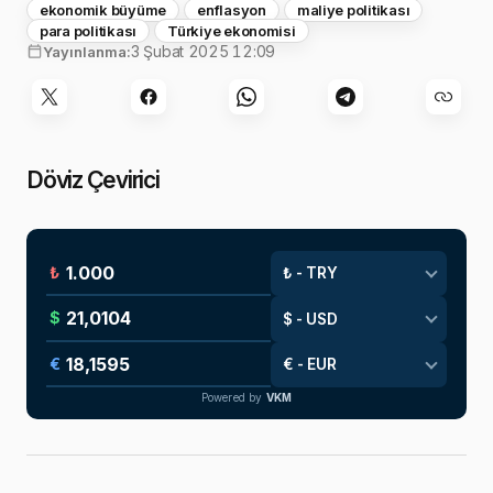
ekonomik büyüme
enflasyon
maliye politikası
para politikası
Türkiye ekonomisi
3 Şubat 2025 12:09
Yayınlanma:
Döviz Çevirici
₺
$
€
Powered by
VKM