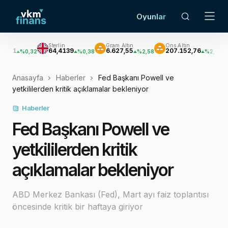
Oyunlar
Sterlin
Gram Altın
Ons Altın
Gümüş
64,4139
6.627,55
207.152,76
3.033,
0,32
%0,38
%2,58
%2,62
Anasayfa
Haberler
Fed Başkanı Powell ve
yetkililerden kritik açıklamalar bekleniyor
Haberler
Fed Başkanı Powell ve
yetkililerden kritik
açıklamalar bekleniyor
ABD Merkez Bankası (Fed), Mart ayı faiz toplantısı
öncesinde kritik bir haftaya giriyor