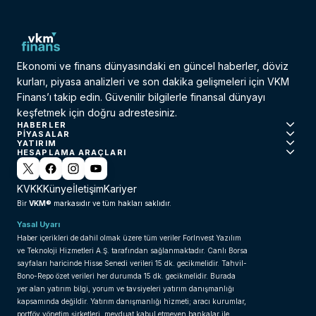
Ekonomi ve finans dünyasındaki en güncel haberler, döviz
kurları, piyasa analizleri ve son dakika gelişmeleri için VKM
Finans’ı takip edin. Güvenilir bilgilerle finansal dünyayı
keşfetmek için doğru adrestesiniz.
HABERLER
PIYASALAR
YATIRIM
HESAPLAMA ARAÇLARI
KVKK
Künye
İletişim
Kariyer
VKM®
Bir
markasıdır ve tüm hakları saklıdır.
Yasal Uyarı
Haber içerikleri de dahil olmak üzere tüm veriler ForInvest Yazılım
ve Teknoloji Hizmetleri A.Ş. tarafından sağlanmaktadır. Canlı Borsa
sayfaları haricinde Hisse Senedi verileri 15 dk. gecikmelidir. Tahvil-
Bono-Repo özet verileri her durumda 15 dk. gecikmelidir. Burada
yer alan yatırım bilgi, yorum ve tavsiyeleri yatırım danışmanlığı
kapsamında değildir. Yatırım danışmanlığı hizmeti; aracı kurumlar,
portföy yönetim şirketleri, mevduat kabul etmeyen bankalar ile