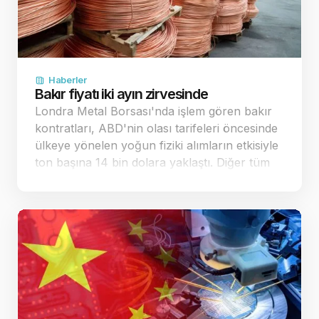
Haberler
Bakır fiyatı iki ayın zirvesinde
Londra Metal Borsası'nda işlem gören bakır
kontratları, ABD'nin olası tarifeleri öncesinde
ülkeye yönelen yoğun fiziki alımların etkisiyle
ton başına 14 bin dolara yaklaştı. Diğer tüm
sanayi metallerinde de belirgin yükselişler
kaydedildi. Küresel piyasalarda bakır…