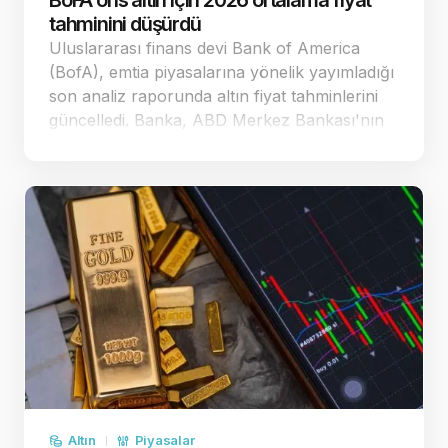
BoFA ons altın için 2026 ortalama fiyat
tahminini düşürdü
Uluslararası finans devi Bank of America
(BofA), emtia piyasalarına yönelik yayımladığı
son analiz raporunda altın fiyat tahminlerini
güncelledi. Banka, ABD Merkez Bankası'nın
(Fed) para politikasındaki duruşuna yönelik
beklentiler doğrultusunda ons altın
öngörülerinde …
Altın
Piyasalar