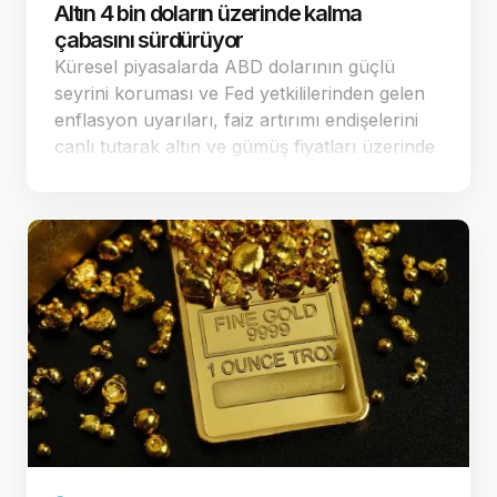
Altın 4 bin doların üzerinde kalma
çabasını sürdürüyor
Küresel piyasalarda ABD dolarının güçlü
seyrini koruması ve Fed yetkililerinden gelen
enflasyon uyarıları, faiz artırımı endişelerini
canlı tutarak altın ve gümüş fiyatları üzerinde
baskı yaratmaya devam ediyor. Dün ABD'de
açıklanan veriler sonrası fa…