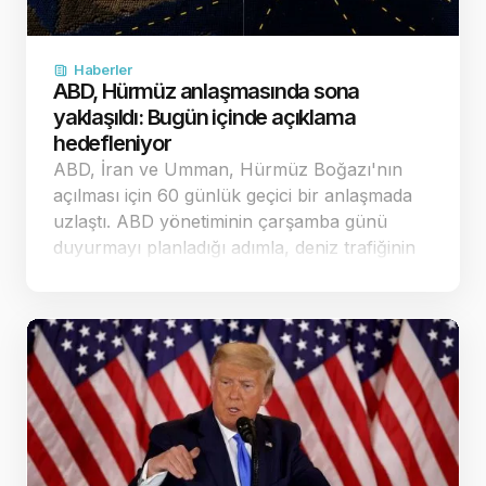
Haberler
ABD, Hürmüz anlaşmasında sona
yaklaşıldı: Bugün içinde açıklama
hedefleniyor
ABD, İran ve Umman, Hürmüz Boğazı'nın
açılması için 60 günlük geçici bir anlaşmada
uzlaştı. ABD yönetiminin çarşamba günü
duyurmayı planladığı adımla, deniz trafiğinin
güvenliği ve nükleer görüşmelerin yeniden
başlatı…