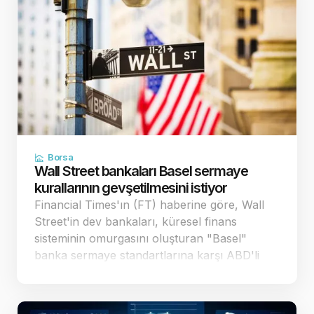
Borsa
Wall Street bankaları Basel sermaye
kurallarının gevşetilmesini istiyor
Financial Times'ın (FT) haberine göre, Wall
Street'in dev bankaları, küresel finans
sisteminin omurgasını oluşturan "Basel"
banka sermaye standartlarına karşı ABD'li
düzenleyici kurumlara yönelik baskısını
artırdı. Bankalar, mevcut taslağın 29 trilyon
dolar büyüklü…