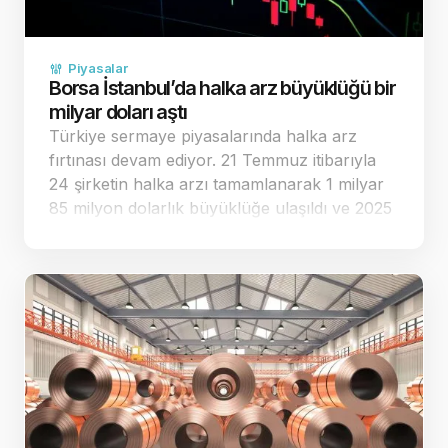
Piyasalar
Borsa İstanbul’da halka arz büyüklüğü bir
milyar doları aştı
Türkiye sermaye piyasalarında halka arz
fırtınası devam ediyor. 21 Temmuz itibarıyla
24 şirketin halka arzı tamamlanarak 1 milyar
85 milyon dolarlık büyüklüğe ulaşıldı ve 2025
yılının toplam performansı geride bırakıldı.
Halka arz sayısı ilk yedi ayda geçen yılın
tamamını …