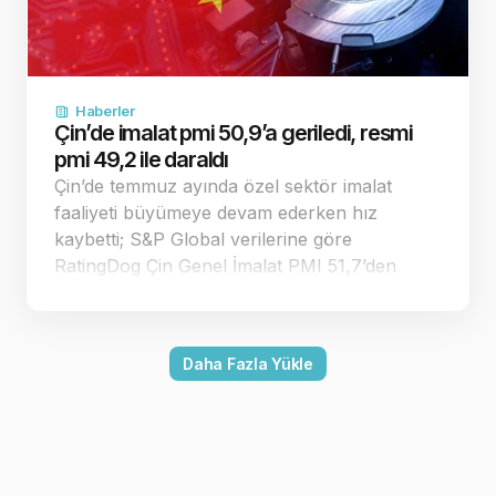
Haberler
Çin’de imalat pmi 50,9’a geriledi, resmi
pmi 49,2 ile daraldı
Çin’de temmuz ayında özel sektör imalat
faaliyeti büyümeye devam ederken hız
kaybetti; S&P Global verilerine göre
RatingDog Çin Genel İmalat PMI 51,7’den
50,9’a geriledi. Endeks 50 eşiğinin üzerinde
kalırken resmi imalat PMI 49,2 ile daralmaya
döndü. Çin’in özel sektör imalat pmi
Daha Fazla Yükle
temmuzda 50,9’a…