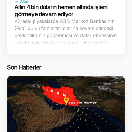
Altın
Altın 4 bin doların hemen altında işlem
görmeye devam ediyor
Küresel piyasalarda ABD Merkez Bankasının
(Fed) bu yıl faiz artırımlarına devam edeceği
beklentilerinin güçlenmesi ve dolar endeksinin
son 13 ayın zirvesine çıkması, altın fiyatları
üzerindeki baskıyı artırıyor. Yaşanan keskin
düşüşlerin ardından spot altın, 4.…
Son Haberler