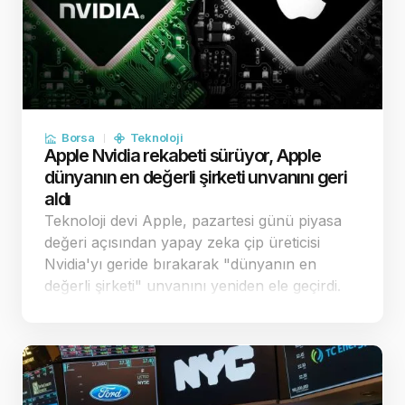
Borsa
Teknoloji
Apple Nvidia rekabeti sürüyor, Apple
dünyanın en değerli şirketi unvanını geri
aldı
Teknoloji devi Apple, pazartesi günü piyasa
değeri açısından yapay zeka çip üreticisi
Nvidia'yı geride bırakarak "dünyanın en
değerli şirketi" unvanını yeniden ele geçirdi.
Apple'ın stratejik harcama kararları,
yatırımcılar nezdinde şirketi rakiplerinden
pozi…