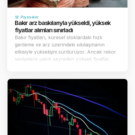
Piyasalar
Bakır arz baskılarıyla yükseldi, yüksek
fiyatlar alımları sınırladı
Bakır fiyatları, küresel stoklardaki hızlı
gerileme ve arz üzerindeki sıkılaşmanın
etkisiyle yükselişini sürdürüyor. Ancak rekor
seviyelere yakın seyreden yüksek fiyatlar,
fiziki piyasadaki alıcıların temkinli
davranmasına ve alımların sınırlı kalmasına
yol a&ccedi…