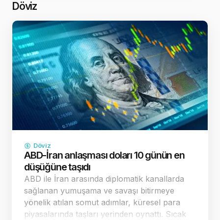
revizyonu beklent…
Döviz
Döviz
ABD-İran anlaşması doları 10 günün en
düşüğüne taşıdı
ABD ile İran arasında diplomatik kanallarda
sağlanan yumuşama ve savaşı bitirmeye
yönelik atılan somut adımlar, küresel para
piyasalarında taşları yerinden oynattı. Sıcak