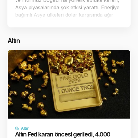
ve Hürmüz Boğazı'na yönelik abluka kararı,
Asya piyasalarında şok etkisi yarattı. Enerjiye
bağımlı Asya ülkeleri dolar karşısında ağır
kayıplar verirken, ticaret dengeleri yeniden
şekilleniyor. Jeopolitik ç…
Altın
Altın
Altın Fed kararı öncesi geriledi, 4.000