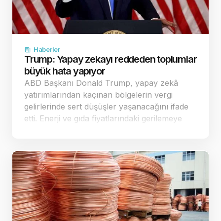
Haberler
Trump: Yapay zekayı reddeden toplumlar
büyük hata yapıyor
ABD Başkanı Donald Trump, yapay zekâ
yatırımlarından kaçınan bölgelerin vergi
gelirlerinde sert düşüşler yaşanacağını ifade
etti. Enerji ve gıda fiyatlarındaki gerilemeye
dikkat çeken Trump, ekonomi yönetimine
geçer not verdi. Yapay zekâ yatırımla…