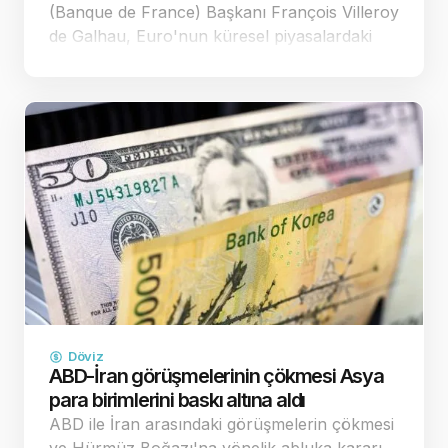
(Banque de France) Başkanı François Villeroy
de Galhau, Euro'nun küresel piyasalardaki
zayıf seyrinin Avrupa'nın fiyat istikrarı
hedefleri üzerinde yarattığı yıkıcı etkilere
dikkat çekerek, y…
Döviz
ABD-İran görüşmelerinin çökmesi Asya
para birimlerini baskı altına aldı
ABD ile İran arasındaki görüşmelerin çökmesi