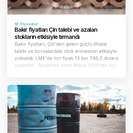
Piyasalar
Bakır fiyatları Çin talebi ve azalan
stokların etkisiyle tırmandı
Bakır fiyatları, Çin'den gelen güçlü ithalat
talebi ve borsalardaki stok erimesinin etkisiyle
yükseldi. LME'de ton fiyatı 13 bin 748,5 dolara
çıkarken, Yangshan primi Mayıs 2025'ten bu
yana en yüksek seviyesini gördü. Çin'den
gelen gü&cc…