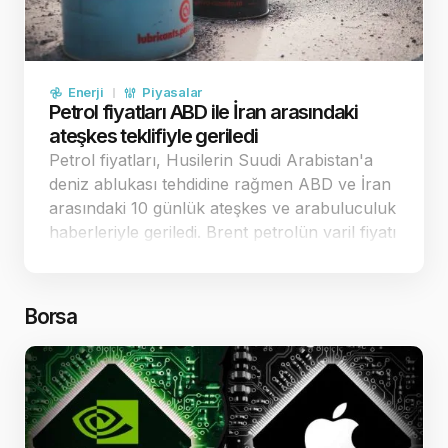
Enerji
Piyasalar
Petrol fiyatları ABD ile İran arasındaki
ateşkes teklifiyle geriledi
Petrol fiyatları, Husilerin Suudi Arabistan'a
deniz ablukası tehdidine rağmen ABD ve İran
arasındaki 10 günlük ateşkes ve arabuluculuk
haberleriyle geriledi. Brent petrolün varil fiyatı
88,48 dolar seviyesine çekildi. Diplomatik
temaslar ve ateşkes teklifi petrol fiyatlarını
ge…
Borsa