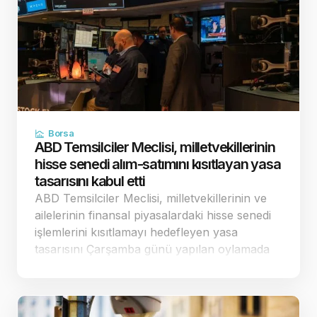
Borsa
ABD Temsilciler Meclisi, milletvekillerinin
hisse senedi alım-satımını kısıtlayan yasa
tasarısını kabul etti
ABD Temsilciler Meclisi, milletvekillerinin ve
ailelerinin finansal piyasalardaki hisse senedi
işlemlerini kısıtlamayı hedefleyen yasa
tasarısını Çarşamba günü yapılan oylamada
198'e karşı 232 oyla kabul etti. Tam bir
finansal yasak getirmek yerine sınırlandırılmış
düzenlemeler…