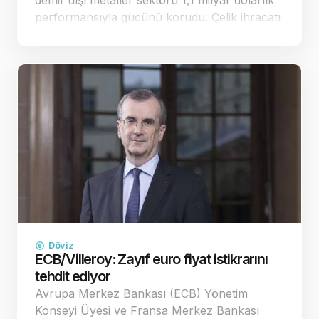
demir dışı metaller sektörü 1,1 milyar dolarlık
performansıyla gücünü korudu. Çelik ihracatı
ise yüzde 0,8 artışla 1,6 milyar dolara
ulaşarak dikkat çe…
Döviz
ECB/Villeroy: Zayıf euro fiyat istikrarını
tehdit ediyor
Avrupa Merkez Bankası (ECB) Yönetim
Konseyi Üyesi ve Fransa Merkez Bankası