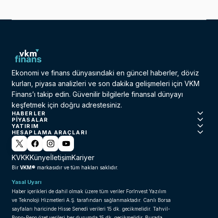
Ekonomi ve finans dünyasındaki en güncel haberler, döviz
kurları, piyasa analizleri ve son dakika gelişmeleri için VKM
Finans’ı takip edin. Güvenilir bilgilerle finansal dünyayı
keşfetmek için doğru adrestesiniz.
HABERLER
PIYASALAR
YATIRIM
HESAPLAMA ARAÇLARI
KVKK
Künye
İletişim
Kariyer
VKM®
Bir
markasıdır ve tüm hakları saklıdır.
Yasal Uyarı
Haber içerikleri de dahil olmak üzere tüm veriler ForInvest Yazılım
ve Teknoloji Hizmetleri A.Ş. tarafından sağlanmaktadır. Canlı Borsa
sayfaları haricinde Hisse Senedi verileri 15 dk. gecikmelidir. Tahvil-
Bono-Repo özet verileri her durumda 15 dk. gecikmelidir. Burada