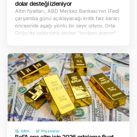
dolar desteği izleniyor
Altın fiyatları, ABD Merkez Bankası'nın (Fed)
çarşamba günü açıklayacağı kritik faiz kararı
öncesinde aşağı yönlü bir seyir izliyor. Orta
Doğu'da saldırılara verilen "kırılgan aranın"
enflasyon endişelerini bir miktar
yatıştırmasıyla spot altın, önceki sea…
Altın
Piyasalar