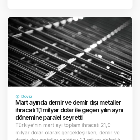
çatışma riskinin ve buna bağlı enerji kaynaklı
enflasyon endişelerinin dağılması, küresel
yatırımcıların "g…
Döviz
Mart ayında demir ve demir dışı metaller
ihracatı 1,1 milyar dolar ile geçen yılın aynı
dönemine paralel seyretti
Türkiye’nin mart ayı toplam ihracatı 21,9
milyar dolar olarak gerçekleşirken, demir ve