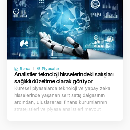
Borsa
Piyasalar
Analistler teknoloji hisselerindeki satışları
sağlıklı düzeltme olarak görüyor
Küresel piyasalarda teknoloji ve yapay zeka
hisselerinde yaşanan sert satış dalgasının
ardından, uluslararası finans kurumlarının
stratejistleri ve piyasa analistleri mevcut
tablonun arka planını değerlendirdi.
Uzmanlar, borsaların sürekli yukarı yönlü kâr