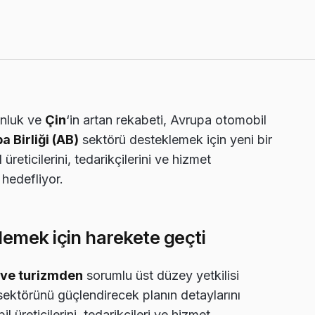
unluk ve
Çin
‘in artan rekabeti, Avrupa otomobil
a Birliği (AB)
sektörü desteklemek için yeni bir
üreticilerini, tedarikçilerini ve hizmet
 hedefliyor.
klemek için harekete geçti
m ve turizmden
sorumlu üst düzey yetkilisi
ektörünü güçlendirecek planın detaylarını
l üreticilerini, tedarikçileri ve hizmet