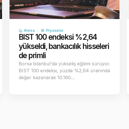
Borsa
Piyasalar
BIST 100 endeksi %2,64
yükseldi, bankacılık hisseleri
de primli
Borsa İstanbul'da yükseliş eğilimi sürüyor.
BIST 100 endeksi, yüzde %2,64 oranında
değer kazanarak 10.160…