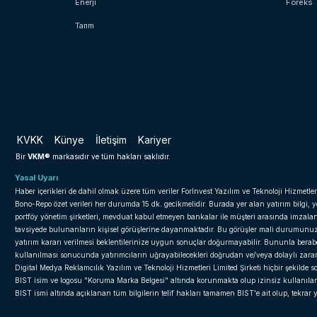
Enerji
Foreks
Tarım
KVKK
Künye
İletişim
Kariyer
VKM®
Bir
markasıdır ve tüm hakları saklıdır.
Yasal Uyarı
Haber içerikleri de dahil olmak üzere tüm veriler ForInvest Yazılım ve Teknoloji Hizmetler
Bono-Repo özet verileri her durumda 15 dk. gecikmelidir. Burada yer alan yatırım bilgi, 
portföy yönetim şirketleri, mevduat kabul etmeyen bankalar ile müşteri arasında imzal
tavsiyede bulunanların kişisel görüşlerine dayanmaktadır. Bu görüşler mali durumunuz il
yatırım kararı verilmesi beklentilerinize uygun sonuçlar doğurmayabilir. Bununla beraber 
kullanılması sonucunda yatırımcıların uğrayabilecekleri doğrudan ve/veya dolaylı zar
Digital Medya Reklamcılık Yazılım ve Teknoloji Hizmetleri Limited Şirketi hiçbir şekilde
BIST isim ve logosu "Koruma Marka Belgesi" altında korunmakta olup izinsiz kullanılama
BIST ismi altında açıklanan tüm bilgilerin telif hakları tamamen BIST'e ait olup, tekra