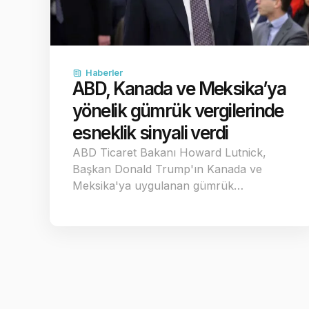
Haberler
ABD, Kanada ve Meksika’ya
yönelik gümrük vergilerinde
esneklik sinyali verdi
ABD Ticaret Bakanı Howard Lutnick,
Başkan Donald Trump'ın Kanada ve
Meksika'ya uygulanan gümrük…