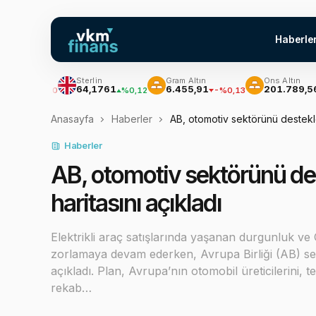
Haberle
Sterlin
Gram Altın
Ons Altın
64,1761
6.455,91
201.789,56
%0,10
%0,12
-%0,13
-%0,
Anasayfa
Haberler
AB, otomotiv sektörünü destekle
Haberler
AB, otomotiv sektörünü de
haritasını açıkladı
Elektrikli araç satışlarında yaşanan durgunluk ve 
zorlamaya devam ederken, Avrupa Birliği (AB) sekt
açıkladı. Plan, Avrupa’nın otomobil üreticilerini, te
rekab…