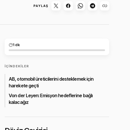
PAYLAŞ
1 dk
İÇINDEKILER
AB, otomobil üreticilerini desteklemek için
harekete geçti
Von der Leyen: Emisyon hedeflerine bağlı
kalacağız