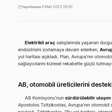
5 Mart 2025 19:50
Yayınlanma:
Elektrikli araç
satışlarında yaşanan durg
endüstrisini zorlamaya devam ederken,
Avrup
yol haritası açıkladı. Plan, Avrupa’nın otomobil 
sağlayıcılarını küresel rekabette güçlü tutmayı
AB, otomobil üreticilerini deste
AB Komisyonu’nun
sürdürülebilir ulaşı
Apostolos Tzitzikostas, Avrupa’nın otomobil s
paylaştı. Tzitzikostas, “Bu yol haritası, otomobi