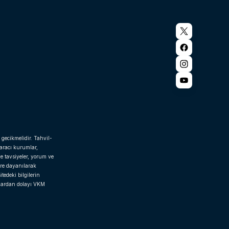
 gecikmelidir. Tahvil-
 aracı kurumlar,
e tavsiyeler, yorum ve
ere dayanılarak
tedeki bilgilerin
rlardan dolayı VKM