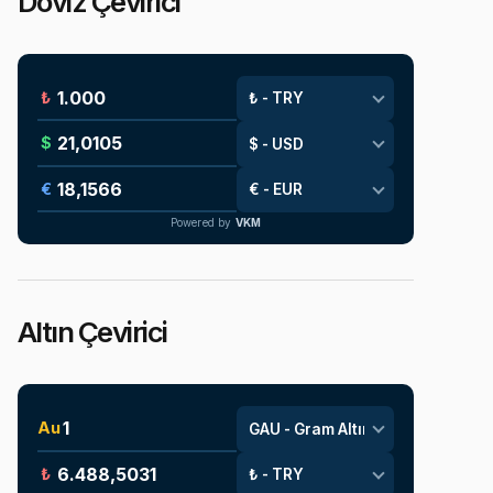
Döviz Çevirici
₺
$
€
Powered by
VKM
Altın Çevirici
Au
₺