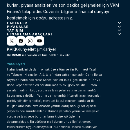
kurları, piyasa analizleri ve son dakika gelişmeleri için VKM
Finans’ı takip edin. Güvenilir bilgilerle finansal dünyayı
keşfetmek için doğru adrestesiniz.
HABERLER
PIYASALAR
YATIRIM
HESAPLAMA ARAÇLARI
KVKK
Künye
İletişim
Kariyer
VKM®
Bir
markasıdır ve tüm hakları saklıdır.
Yasal Uyarı
Haber içerikleri de dahil olmak üzere tüm veriler ForInvest Yazılım
ve Teknoloji Hizmetleri A.Ş. tarafından sağlanmaktadır. Canlı Borsa
sayfaları haricinde Hisse Senedi verileri 15 dk. gecikmelidir. Tahvil-
Bono-Repo özet verileri her durumda 15 dk. gecikmelidir. Burada
yer alan yatırım bilgi, yorum ve tavsiyeleri yatırım danışmanlığı
kapsamında değildir. Yatırım danışmanlığı hizmeti; aracı kurumlar,
portföy yönetim şirketleri, mevduat kabul etmeyen bankalar ile
müşteri arasında imzalanacak yatırım danışmanlığı sözleşmesi
çerçevesinde sunulmaktadır. Burada yer alan yorum ve tavsiyeler,
yorum ve tavsiyede bulunanların kişisel görüşlerine
dayanmaktadır. Bu görüşler mali durumunuz ile risk ve getiri
tercihlerinize uygun olmayabilir. Bu nedenle, sadece burada yer