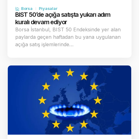
Borsa
Piyasalar
BIST 50’de açığa satışta yukarı adım
kuralı devam ediyor
Borsa İstanbul, BIST 50 Endeksinde yer alan
paylarda geçen haftadan bu yana uygulanan
açığa satış işlemlerinde…