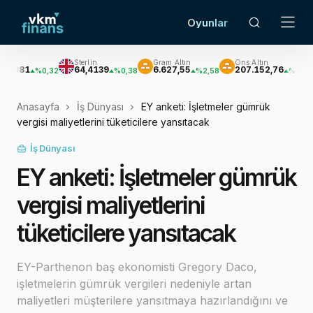
Oyunlar
Sterlin
Gram Altın
Ons Altın
Güm
64,4139
6.627,55
207.152,76
3.0
%0,32
%0,38
%2,58
%2,62
Anasayfa
İş Dünyası
EY anketi: İşletmeler gümrük
vergisi maliyetlerini tüketicilere yansıtacak
İş Dünyası
EY anketi: İşletmeler gümrük
vergisi maliyetlerini
tüketicilere yansıtacak
EY-Parthenon baş ekonomisti Gregory Daco,
işletmelerin gümrük vergileri nedeniyle artan
maliyetleri müşterilere yansıtmaya hazırlandığını ve