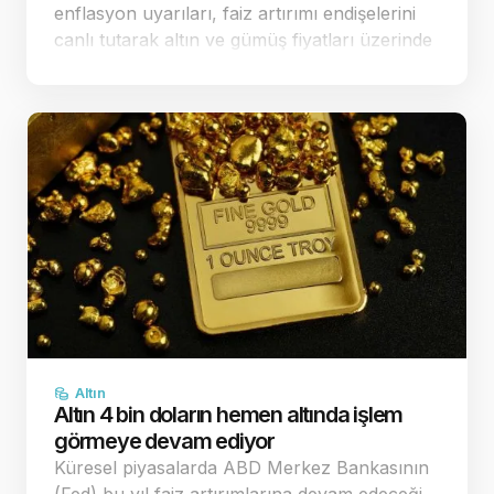
enflasyon uyarıları, faiz artırımı endişelerini
canlı tutarak altın ve gümüş fiyatları üzerinde
baskı yaratmaya devam ediyor. Dün ABD'de
açıklanan veriler sonrası fa…
Altın
Altın 4 bin doların hemen altında işlem
görmeye devam ediyor
Küresel piyasalarda ABD Merkez Bankasının