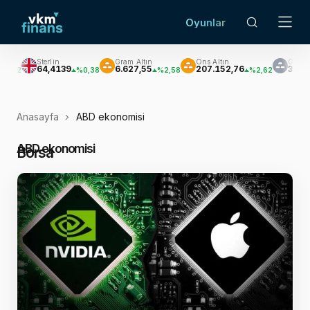
Oyunlar
Gram Altın
Ons Altın
Gümüş
Brent P
6.627,55
207.152,76
3.033,47
$81,
0,38
%2,58
%2,62
%3,60
Anasayfa
ABD ekonomisi
ABD ekonomisi
Borsa