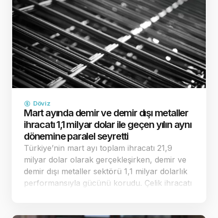
Döviz
Mart ayında demir ve demir dışı metaller
ihracatı 1,1 milyar dolar ile geçen yılın aynı
dönemine paralel seyretti
Türkiye’nin mart ayı toplam ihracatı 21,9
milyar dolar olarak gerçekleşirken, demir ve
demir dışı metaller sektörü 1,1 milyar dolarlık
performansıyla gücünü korudu. Çelik ihracatı
ise yüzde 0,8 artışla 1,6 milyar dolara
ulaşarak dikkat çe…