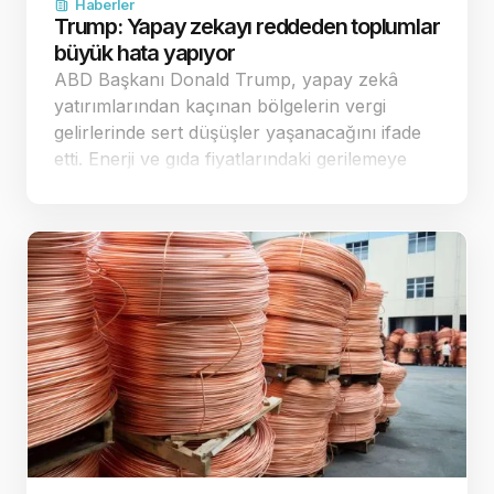
Haberler
Trump: Yapay zekayı reddeden toplumlar
büyük hata yapıyor
ABD Başkanı Donald Trump, yapay zekâ
yatırımlarından kaçınan bölgelerin vergi
gelirlerinde sert düşüşler yaşanacağını ifade
etti. Enerji ve gıda fiyatlarındaki gerilemeye
dikkat çeken Trump, ekonomi yönetimine
geçer not verdi. Yapay zekâ yatırımla…