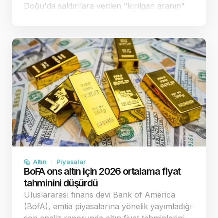
Doğu'da saldırılara verilen "kırılgan aranın"
enflasyon endişelerini bir miktar
yatıştırmasıyla spot altın, önceki sea…
Altın
Piyasalar
BoFA ons altın için 2026 ortalama fiyat
tahminini düşürdü
Uluslararası finans devi Bank of America
(BofA), emtia piyasalarına yönelik yayımladığı