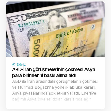
dikkat çekerek, y…
Döviz
ABD-İran görüşmelerinin çökmesi Asya
para birimlerini baskı altına aldı
ABD ile İran arasındaki görüşmelerin çökmesi
ve Hürmüz Boğazı'na yönelik abluka kararı,
Asya piyasalarında şok etkisi yarattı. Enerjiye
bağımlı Asya ülkeleri dolar karşısında ağır
kayıplar verirken, ticaret dengeleri yeniden