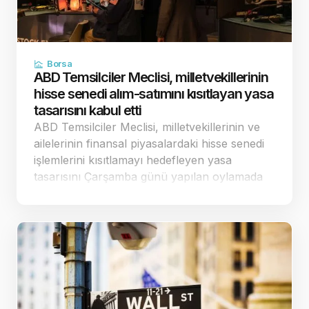
Borsa
ABD Temsilciler Meclisi, milletvekillerinin
hisse senedi alım-satımını kısıtlayan yasa
tasarısını kabul etti
ABD Temsilciler Meclisi, milletvekillerinin ve
ailelerinin finansal piyasalardaki hisse senedi
işlemlerini kısıtlamayı hedefleyen yasa
tasarısını Çarşamba günü yapılan oylamada
198'e karşı 232 oyla kabul etti. Tam bir
finansal yasak getirmek yerine sınırlandırılmış
düzenlemeler…