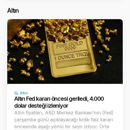
şekilleniyor. Jeopolitik ç…
Altın
Altın
Altın Fed kararı öncesi geriledi, 4.000
dolar desteği izleniyor
Altın fiyatları, ABD Merkez Bankası'nın (Fed)
çarşamba günü açıklayacağı kritik faiz kararı
öncesinde aşağı yönlü bir seyir izliyor. Orta