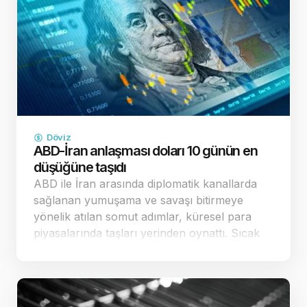
Döviz
ABD-İran anlaşması doları 10 günün en
düşüğüne taşıdı
ABD ile İran arasında diplomatik kanallarda
sağlanan yumuşama ve savaşı bitirmeye
yönelik atılan somut adımlar, küresel para
piyasalarında taşları yerinden oynattı. Sıcak
çatışma riskinin ve buna bağlı enerji kaynaklı
enflasyon endişelerinin dağılması, küresel
yatırımcıların "g…