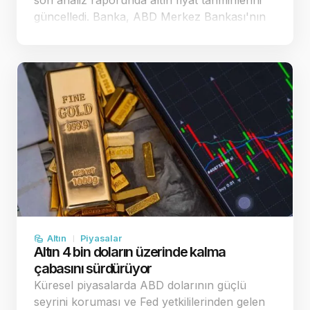
son analiz raporunda altın fiyat tahminlerini
güncelledi. Banka, ABD Merkez Bankası'nın
(Fed) para politikasındaki duruşuna yönelik
beklentiler doğrultusunda ons altın
öngörülerinde …
Altın
Piyasalar
Altın 4 bin doların üzerinde kalma
çabasını sürdürüyor
Küresel piyasalarda ABD dolarının güçlü
seyrini koruması ve Fed yetkililerinden gelen