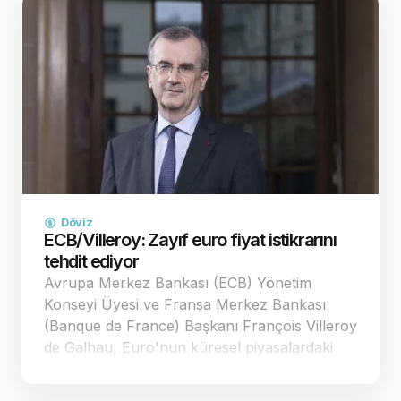
Döviz
ECB/Villeroy: Zayıf euro fiyat istikrarını
tehdit ediyor
Avrupa Merkez Bankası (ECB) Yönetim
Konseyi Üyesi ve Fransa Merkez Bankası
(Banque de France) Başkanı François Villeroy
de Galhau, Euro'nun küresel piyasalardaki
zayıf seyrinin Avrupa'nın fiyat istikrarı
hedefleri üzerinde yarattığı yıkıcı etkilere