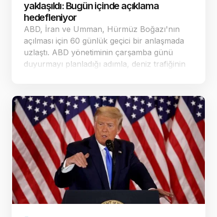
yaklaşıldı: Bugün içinde açıklama
hedefleniyor
ABD, İran ve Umman, Hürmüz Boğazı'nın
açılması için 60 günlük geçici bir anlaşmada
uzlaştı. ABD yönetiminin çarşamba günü
duyurmayı planladığı adımla, deniz trafiğinin
güvenliği ve nükleer görüşmelerin yeniden
başlatı…