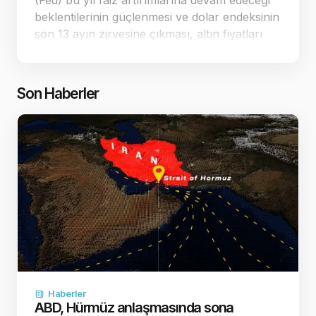
(Fed) bu yıl faiz artırımlarına devam edeceği
beklentilerinin güçlenmesi ve dolar endeksinin
son 13 ayın zirvesine çıkması, altın fiyatları
üzerindeki baskıyı artırıyor. Yaşanan keskin
düşüşlerin ardından spot altın, 4.…
Son Haberler
Haberler
ABD, Hürmüz anlaşmasında sona