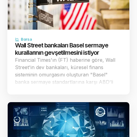
Borsa
Wall Street bankaları Basel sermaye
kurallarının gevşetilmesini istiyor
Financial Times'ın (FT) haberine göre, Wall
Street'in dev bankaları, küresel finans
sisteminin omurgasını oluşturan "Basel"
banka sermaye standartlarına karşı ABD'li
düzenleyici kurumlara yönelik baskısını
artırdı. Bankalar, mevcut taslağın 29 trilyon
dolar büyüklü…