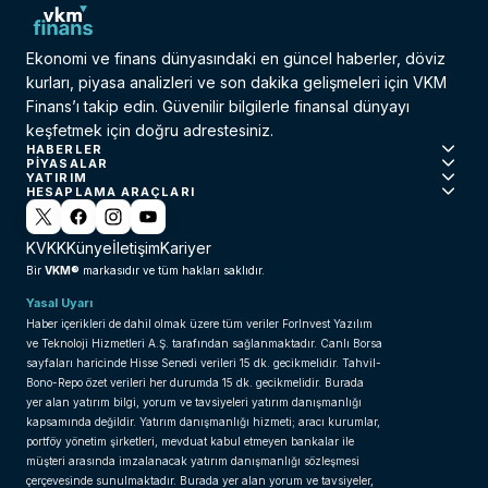
Ekonomi ve finans dünyasındaki en güncel haberler, döviz
kurları, piyasa analizleri ve son dakika gelişmeleri için VKM
Finans’ı takip edin. Güvenilir bilgilerle finansal dünyayı
keşfetmek için doğru adrestesiniz.
HABERLER
PIYASALAR
YATIRIM
HESAPLAMA ARAÇLARI
KVKK
Künye
İletişim
Kariyer
VKM®
Bir
markasıdır ve tüm hakları saklıdır.
Yasal Uyarı
Haber içerikleri de dahil olmak üzere tüm veriler ForInvest Yazılım
ve Teknoloji Hizmetleri A.Ş. tarafından sağlanmaktadır. Canlı Borsa
sayfaları haricinde Hisse Senedi verileri 15 dk. gecikmelidir. Tahvil-
Bono-Repo özet verileri her durumda 15 dk. gecikmelidir. Burada
yer alan yatırım bilgi, yorum ve tavsiyeleri yatırım danışmanlığı
kapsamında değildir. Yatırım danışmanlığı hizmeti; aracı kurumlar,
portföy yönetim şirketleri, mevduat kabul etmeyen bankalar ile
müşteri arasında imzalanacak yatırım danışmanlığı sözleşmesi
çerçevesinde sunulmaktadır. Burada yer alan yorum ve tavsiyeler,