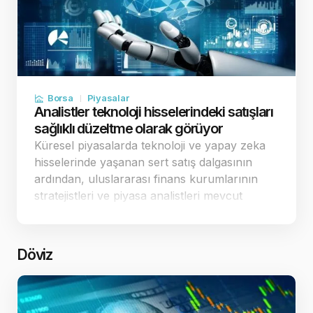
Borsa
Piyasalar
Analistler teknoloji hisselerindeki satışları
sağlıklı düzeltme olarak görüyor
Küresel piyasalarda teknoloji ve yapay zeka
hisselerinde yaşanan sert satış dalgasının
ardından, uluslararası finans kurumlarının
stratejistleri ve piyasa analistleri mevcut
tablonun arka planını değerlendirdi.
Uzmanlar, borsaların sürekli yukarı yönlü kâr
revizyonu beklent…
Döviz