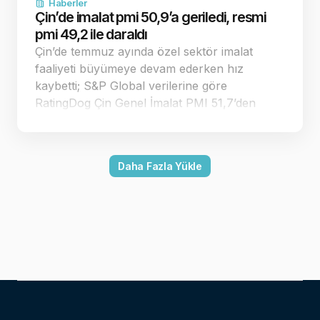
Haberler
Çin’de imalat pmi 50,9’a geriledi, resmi
pmi 49,2 ile daraldı
Çin’de temmuz ayında özel sektör imalat
faaliyeti büyümeye devam ederken hız
kaybetti; S&P Global verilerine göre
RatingDog Çin Genel İmalat PMI 51,7’den
50,9’a geriledi. Endeks 50 eşiğinin üzerinde
kalırken resmi imalat PMI 49,2 ile daralmaya
döndü. Çin’in özel sektör imalat pmi
Daha Fazla Yükle
temmuzda 50,9’a…