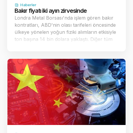
Haberler
Bakır fiyatı iki ayın zirvesinde
Londra Metal Borsası'nda işlem gören bakır
kontratları, ABD'nin olası tarifeleri öncesinde
ülkeye yönelen yoğun fiziki alımların etkisiyle
ton başına 14 bin dolara yaklaştı. Diğer tüm
sanayi metallerinde de belirgin yükselişler
kaydedildi. Küresel piyasalarda bakır…