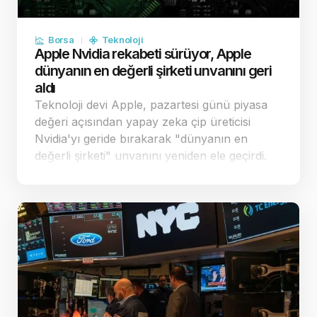
Borsa
Teknoloji
Apple Nvidia rekabeti sürüyor, Apple
dünyanın en değerli şirketi unvanını geri
aldı
Teknoloji devi Apple, pazartesi günü piyasa
değeri açısından yapay zeka çip üreticisi
Nvidia'yı geride bırakarak "dünyanın en
değerli şirketi" unvanını yeniden ele geçirdi.
Apple'ın stratejik harcama kararları,
yatırımcılar nezdinde şirketi rakiplerinden
pozi…