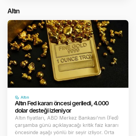
şekilleniyor. Jeopolitik ç…
Altın
Altın
Altın Fed kararı öncesi geriledi, 4.000
dolar desteği izleniyor
Altın fiyatları, ABD Merkez Bankası'nın (Fed)
çarşamba günü açıklayacağı kritik faiz kararı
öncesinde aşağı yönlü bir seyir izliyor. Orta