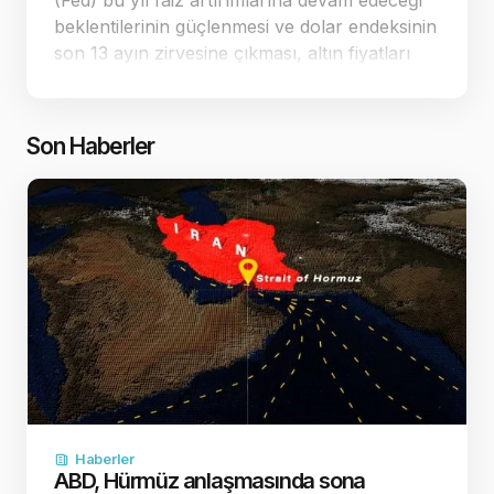
(Fed) bu yıl faiz artırımlarına devam edeceği
beklentilerinin güçlenmesi ve dolar endeksinin
son 13 ayın zirvesine çıkması, altın fiyatları
üzerindeki baskıyı artırıyor. Yaşanan keskin
düşüşlerin ardından spot altın, 4.…
Son Haberler
Haberler
ABD, Hürmüz anlaşmasında sona