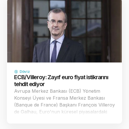
Döviz
ECB/Villeroy: Zayıf euro fiyat istikrarını
tehdit ediyor
Avrupa Merkez Bankası (ECB) Yönetim
Konseyi Üyesi ve Fransa Merkez Bankası
(Banque de France) Başkanı François Villeroy
de Galhau, Euro'nun küresel piyasalardaki
zayıf seyrinin Avrupa'nın fiyat istikrarı
hedefleri üzerinde yarattığı yıkıcı etkilere