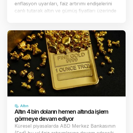
enflasyon uyarıları, faiz artırımı endişelerini
canlı tutarak altın ve gümüş fiyatları üzerinde
baskı yaratmaya devam ediyor. Dün ABD'de
açıklanan veriler sonrası fa…
Altın
Altın 4 bin doların hemen altında işlem
görmeye devam ediyor
Küresel piyasalarda ABD Merkez Bankasının