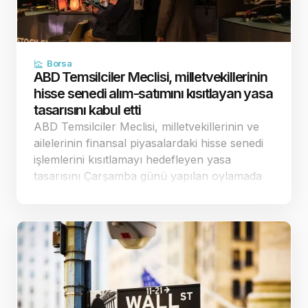
Borsa
ABD Temsilciler Meclisi, milletvekillerinin
hisse senedi alım-satımını kısıtlayan yasa
tasarısını kabul etti
ABD Temsilciler Meclisi, milletvekillerinin ve
ailelerinin finansal piyasalardaki hisse senedi
işlemlerini kısıtlamayı hedefleyen yasa
tasarısını Çarşamba günü yapılan oylamada
198'e karşı 232 oyla kabul etti. Tam bir
finansal yasak getirmek yerine sınırlandırılmış
düzenlemeler…