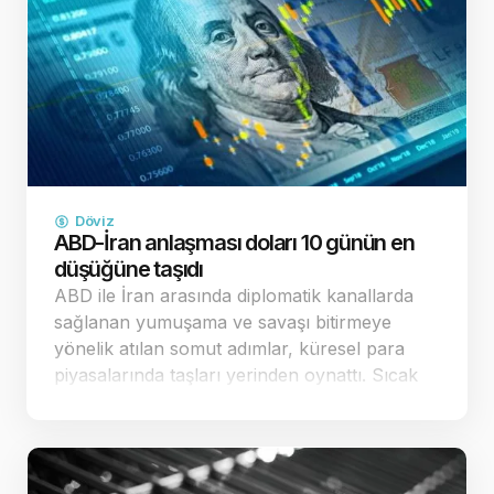
Döviz
ABD-İran anlaşması doları 10 günün en
düşüğüne taşıdı
ABD ile İran arasında diplomatik kanallarda
sağlanan yumuşama ve savaşı bitirmeye
yönelik atılan somut adımlar, küresel para
piyasalarında taşları yerinden oynattı. Sıcak
çatışma riskinin ve buna bağlı enerji kaynaklı
enflasyon endişelerinin dağılması, küresel
yatırımcıların "g…