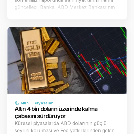
son analiz raporunda altın fiyat tahminlerini
güncelledi. Banka, ABD Merkez Bankası'nın
(Fed) para politikasındaki duruşuna yönelik
beklentiler doğrultusunda ons altın
öngörülerinde …
Altın
Piyasalar
Altın 4 bin doların üzerinde kalma
çabasını sürdürüyor
Küresel piyasalarda ABD dolarının güçlü
seyrini koruması ve Fed yetkililerinden gelen