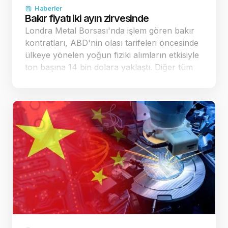
Haberler
Bakır fiyatı iki ayın zirvesinde
Londra Metal Borsası'nda işlem gören bakır
kontratları, ABD'nin olası tarifeleri öncesinde
ülkeye yönelen yoğun fiziki alımların etkisiyle
ton başına 14 bin dolara yaklaştı. Diğer tüm
sanayi metallerinde de belirgin yükselişler
kaydedildi. Küresel piyasalarda bakır…