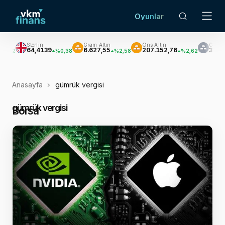
Oyunlar
Gram Altın
Ons Altın
Gümüş
Brent 
6.627,55
207.152,76
3.033,47
$81,
%0,38
%2,58
%2,62
%3,60
Anasayfa
gümrük vergisi
gümrük vergisi
Borsa