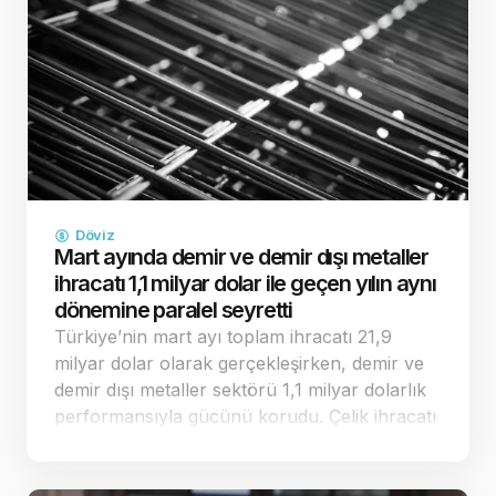
Döviz
Mart ayında demir ve demir dışı metaller
ihracatı 1,1 milyar dolar ile geçen yılın aynı
dönemine paralel seyretti
Türkiye’nin mart ayı toplam ihracatı 21,9
milyar dolar olarak gerçekleşirken, demir ve
demir dışı metaller sektörü 1,1 milyar dolarlık
performansıyla gücünü korudu. Çelik ihracatı
ise yüzde 0,8 artışla 1,6 milyar dolara
ulaşarak dikkat çe…