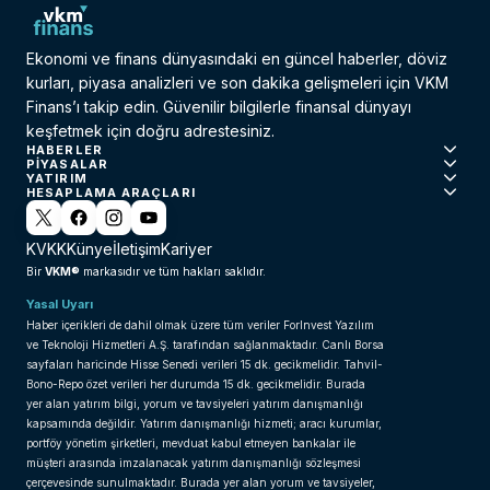
Ekonomi ve finans dünyasındaki en güncel haberler, döviz
kurları, piyasa analizleri ve son dakika gelişmeleri için VKM
Finans’ı takip edin. Güvenilir bilgilerle finansal dünyayı
keşfetmek için doğru adrestesiniz.
HABERLER
PIYASALAR
YATIRIM
HESAPLAMA ARAÇLARI
KVKK
Künye
İletişim
Kariyer
VKM®
Bir
markasıdır ve tüm hakları saklıdır.
Yasal Uyarı
Haber içerikleri de dahil olmak üzere tüm veriler ForInvest Yazılım
ve Teknoloji Hizmetleri A.Ş. tarafından sağlanmaktadır. Canlı Borsa
sayfaları haricinde Hisse Senedi verileri 15 dk. gecikmelidir. Tahvil-
Bono-Repo özet verileri her durumda 15 dk. gecikmelidir. Burada
yer alan yatırım bilgi, yorum ve tavsiyeleri yatırım danışmanlığı
kapsamında değildir. Yatırım danışmanlığı hizmeti; aracı kurumlar,
portföy yönetim şirketleri, mevduat kabul etmeyen bankalar ile
müşteri arasında imzalanacak yatırım danışmanlığı sözleşmesi
çerçevesinde sunulmaktadır. Burada yer alan yorum ve tavsiyeler,