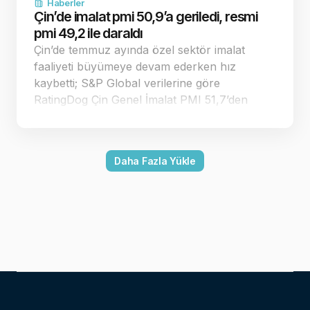
Haberler
Çin’de imalat pmi 50,9’a geriledi, resmi
pmi 49,2 ile daraldı
Çin’de temmuz ayında özel sektör imalat
faaliyeti büyümeye devam ederken hız
kaybetti; S&P Global verilerine göre
RatingDog Çin Genel İmalat PMI 51,7’den
50,9’a geriledi. Endeks 50 eşiğinin üzerinde
kalırken resmi imalat PMI 49,2 ile daralmaya
döndü. Çin’in özel sektör imalat pmi
Daha Fazla Yükle
temmuzda 50,9’a…