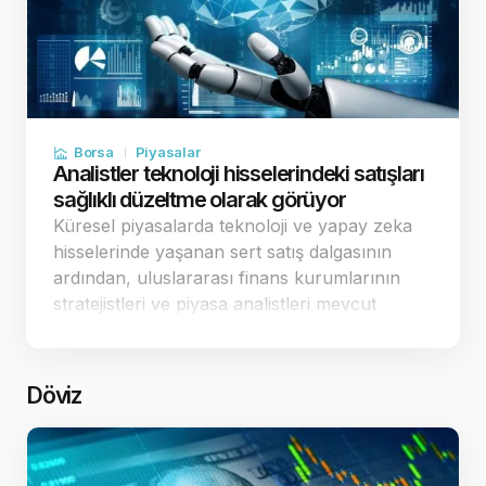
Borsa
Piyasalar
Analistler teknoloji hisselerindeki satışları
sağlıklı düzeltme olarak görüyor
Küresel piyasalarda teknoloji ve yapay zeka
hisselerinde yaşanan sert satış dalgasının
ardından, uluslararası finans kurumlarının
stratejistleri ve piyasa analistleri mevcut
tablonun arka planını değerlendirdi.
Uzmanlar, borsaların sürekli yukarı yönlü kâr
revizyonu beklent…
Döviz