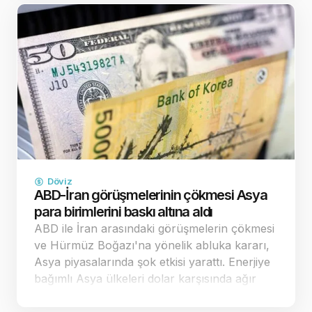
dikkat çekerek, y…
Döviz
ABD-İran görüşmelerinin çökmesi Asya
para birimlerini baskı altına aldı
ABD ile İran arasındaki görüşmelerin çökmesi
ve Hürmüz Boğazı'na yönelik abluka kararı,
Asya piyasalarında şok etkisi yarattı. Enerjiye
bağımlı Asya ülkeleri dolar karşısında ağır
kayıplar verirken, ticaret dengeleri yeniden