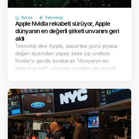
Borsa
Teknoloji
Apple Nvidia rekabeti sürüyor, Apple
dünyanın en değerli şirketi unvanını geri
aldı
Teknoloji devi Apple, pazartesi günü piyasa
değeri açısından yapay zeka çip üreticisi
Nvidia'yı geride bırakarak "dünyanın en
değerli şirketi" unvanını yeniden ele geçirdi.
Apple'ın stratejik harcama kararları,
yatırımcılar nezdinde şirketi rakiplerinden
pozi…