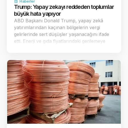
Haberler
Trump: Yapay zekayı reddeden toplumlar
büyük hata yapıyor
ABD Başkanı Donald Trump, yapay zekâ
yatırımlarından kaçınan bölgelerin vergi
gelirlerinde sert düşüşler yaşanacağını ifade
etti. Enerji ve gıda fiyatlarındaki gerilemeye
dikkat çeken Trump, ekonomi yönetimine
geçer not verdi. Yapay zekâ yatırımla…