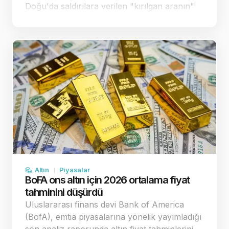
Doğu'da saldırılara verilen "kırılgan aranın"
enflasyon endişelerini bir miktar
yatıştırmasıyla spot altın, önceki sea…
Altın
Piyasalar
BoFA ons altın için 2026 ortalama fiyat
tahminini düşürdü
Uluslararası finans devi Bank of America
(BofA), emtia piyasalarına yönelik yayımladığı