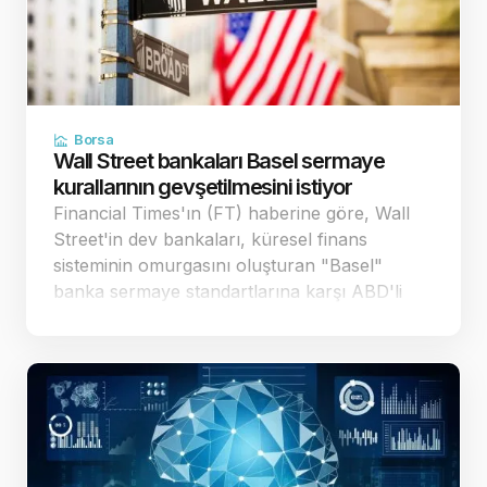
Borsa
Wall Street bankaları Basel sermaye
kurallarının gevşetilmesini istiyor
Financial Times'ın (FT) haberine göre, Wall
Street'in dev bankaları, küresel finans
sisteminin omurgasını oluşturan "Basel"
banka sermaye standartlarına karşı ABD'li
düzenleyici kurumlara yönelik baskısını
artırdı. Bankalar, mevcut taslağın 29 trilyon
dolar büyüklü…