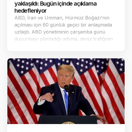
yaklaşıldı: Bugün içinde açıklama
hedefleniyor
ABD, İran ve Umman, Hürmüz Boğazı'nın
açılması için 60 günlük geçici bir anlaşmada
uzlaştı. ABD yönetiminin çarşamba günü
duyurmayı planladığı adımla, deniz trafiğinin
güvenliği ve nükleer görüşmelerin yeniden
başlatı…