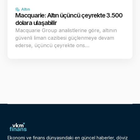
Altın
Macquarie: Altın üçüncü çeyrekte 3.500
dolara ulaşabilir
Macquarie Group analistlerine göre, altının
güvenli liman cazibesi güçlenmeye devam
ederse, üçüncü çeyrekte ons…
Ekonomi ve finans dünyasındaki en güncel haberler, döviz