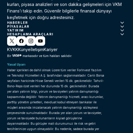
kurları, piyasa analizleri ve son dakika gelişmeleri için VKM
Finans’ı takip edin. Güvenilir bilgilerle finansal dünyayı
keşfetmek için doğru adrestesiniz.
HABERLER
PIYASALAR
YATIRIM
HESAPLAMA ARAÇLARI
KVKK
Künye
İletişim
Kariyer
VKM®
Bir
markasıdır ve tüm hakları saklıdır.
Yasal Uyarı
Haber içerikleri de dahil olmak üzere tüm veriler ForInvest Yazılım
ve Teknoloji Hizmetleri A.Ş. tarafından sağlanmaktadır. Canlı Borsa
sayfaları haricinde Hisse Senedi verileri 15 dk. gecikmelidir. Tahvil-
Bono-Repo özet verileri her durumda 15 dk. gecikmelidir. Burada
yer alan yatırım bilgi, yorum ve tavsiyeleri yatırım danışmanlığı
kapsamında değildir. Yatırım danışmanlığı hizmeti; aracı kurumlar,
portföy yönetim şirketleri, mevduat kabul etmeyen bankalar ile
müşteri arasında imzalanacak yatırım danışmanlığı sözleşmesi
çerçevesinde sunulmaktadır. Burada yer alan yorum ve tavsiyeler,
yorum ve tavsiyede bulunanların kişisel görüşlerine
dayanmaktadır. Bu görüşler mali durumunuz ile risk ve getiri
tercihlerinize uygun olmayabilir. Bu nedenle, sadece burada yer