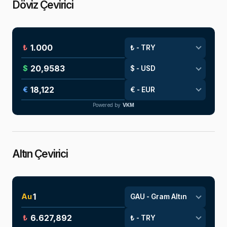
Döviz Çevirici
₺
$
€
Powered by
VKM
Altın Çevirici
Au
₺