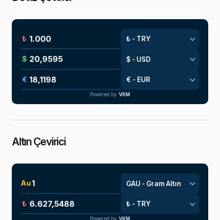
₺
$
€
Powered by
VKM
Altın Çevirici
Au
₺
Powered by
VKM