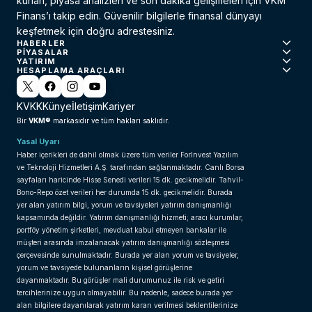
kurları, piyasa analizleri ve son dakika gelişmeleri için VKM
Finans’ı takip edin. Güvenilir bilgilerle finansal dünyayı
keşfetmek için doğru adrestesiniz.
HABERLER
PIYASALAR
YATIRIM
HESAPLAMA ARAÇLARI
KVKK
Künye
İletişim
Kariyer
VKM®
Bir
markasıdır ve tüm hakları saklıdır.
Yasal Uyarı
Haber içerikleri de dahil olmak üzere tüm veriler ForInvest Yazılım
ve Teknoloji Hizmetleri A.Ş. tarafından sağlanmaktadır. Canlı Borsa
sayfaları haricinde Hisse Senedi verileri 15 dk. gecikmelidir. Tahvil-
Bono-Repo özet verileri her durumda 15 dk. gecikmelidir. Burada
yer alan yatırım bilgi, yorum ve tavsiyeleri yatırım danışmanlığı
kapsamında değildir. Yatırım danışmanlığı hizmeti; aracı kurumlar,
portföy yönetim şirketleri, mevduat kabul etmeyen bankalar ile
müşteri arasında imzalanacak yatırım danışmanlığı sözleşmesi
çerçevesinde sunulmaktadır. Burada yer alan yorum ve tavsiyeler,
yorum ve tavsiyede bulunanların kişisel görüşlerine
dayanmaktadır. Bu görüşler mali durumunuz ile risk ve getiri
tercihlerinize uygun olmayabilir. Bu nedenle, sadece burada yer
alan bilgilere dayanılarak yatırım kararı verilmesi beklentilerinize