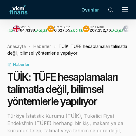
Oyunlar
Sterlin
Gram Altın
Ons Altın
Gümüş
64,4139
6.627,55
207.152,76
3.033,47
%0,38
%2,58
%2,62
%3
Anasayfa
Haberler
TÜİK: TÜFE hesaplamaları talimatla
değil, bilimsel yöntemlerle yapılıyor
Haberler
TÜİK: TÜFE hesaplamaları
talimatla değil, bilimsel
yöntemlerle yapılıyor
Türkiye İstatistik Kurumu (TÜİK), Tüketici Fiyat
Endeksi’nin (TÜFE) herhangi bir kişi, makam ya da
kurumun talep, talimat veya tahminine göre değil,