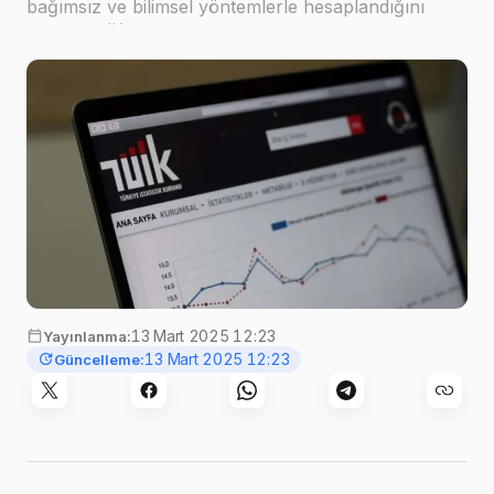
bağımsız ve bilimsel yöntemlerle hesaplandığını
açıkladı.TÜİK, web kazıma yöntemiyle elde edilen
verilerin toplam TÜFE fiyat verileri içindeki payının …
13 Mart 2025 12:23
Yayınlanma:
13 Mart 2025 12:23
Güncelleme: