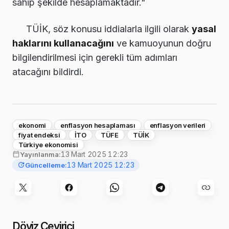
sahip şekilde hesaplamaktadır."
TÜİK, söz konusu iddialarla ilgili olarak
yasal
haklarını kullanacağını
ve kamuoyunun doğru
bilgilendirilmesi için gerekli tüm adımları
atacağını bildirdi.
ekonomi
enflasyon hesaplaması
enflasyon verileri
fiyat endeksi
İTO
TÜFE
TÜİK
Türkiye ekonomisi
13 Mart 2025 12:23
Yayınlanma:
13 Mart 2025 12:23
Güncelleme:
Döviz Çevirici