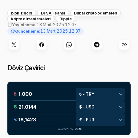
blok zinciri
DFSA lisansı
Dubai kripto ödemeleri
kripto düzenlemeleri
Ripple
13 Mart 2025 12:37
Yayınlanma:
13 Mart 2025 12:37
Güncelleme:
Döviz Çevirici
₺
$
€
Powered by
VKM