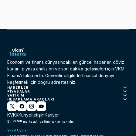
Ekonomi ve finans dünyasındaki en güncel haberler, döviz
kurları, piyasa analizleri ve son dakika gelişmeleri için VKM
Finans’ı takip edin. Güvenilir bilgilerle finansal dünyayı
keşfetmek için doğru adrestesiniz.
HABERLER
PIYASALAR
YATIRIM
HESAPLAMA ARAÇLARI
KVKK
Künye
İletişim
Kariyer
VKM®
Bir
markasıdır ve tüm hakları saklıdır.
Yasal Uyarı