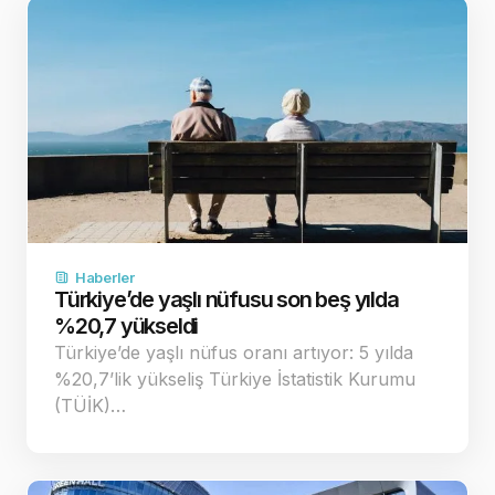
Haberler
Türkiye’de yaşlı nüfusu son beş yılda
%20,7 yükseldi
Türkiye’de yaşlı nüfus oranı artıyor: 5 yılda
%20,7’lik yükseliş Türkiye İstatistik Kurumu
(TÜİK)…