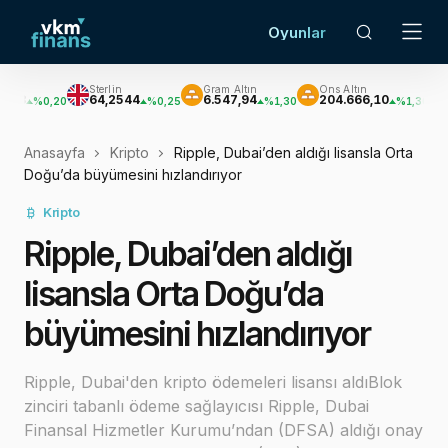
Oyunlar
Sterlin
Gram Altın
Ons Altın
Gümüş
64,2544
6.547,94
204.666,10
2.972,
0,20
%0,25
%1,30
%1,30
Anasayfa
Kripto
Ripple, Dubai’den aldığı lisansla Orta
Doğu’da büyümesini hızlandırıyor
Kripto
Ripple, Dubai’den aldığı
lisansla Orta Doğu’da
büyümesini hızlandırıyor
Ripple, Dubai'den kripto ödemeleri lisansı aldıBlok
zinciri tabanlı ödeme sağlayıcısı Ripple, Dubai
Finansal Hizmetler Kurumu’ndan (DFSA) aldığı onay