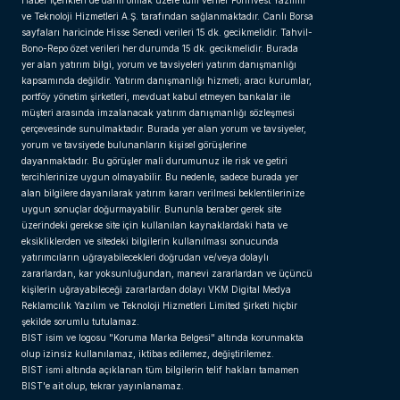
Haber içerikleri de dahil olmak üzere tüm veriler ForInvest Yazılım
ve Teknoloji Hizmetleri A.Ş. tarafından sağlanmaktadır. Canlı Borsa
sayfaları haricinde Hisse Senedi verileri 15 dk. gecikmelidir. Tahvil-
Bono-Repo özet verileri her durumda 15 dk. gecikmelidir. Burada
yer alan yatırım bilgi, yorum ve tavsiyeleri yatırım danışmanlığı
kapsamında değildir. Yatırım danışmanlığı hizmeti; aracı kurumlar,
portföy yönetim şirketleri, mevduat kabul etmeyen bankalar ile
müşteri arasında imzalanacak yatırım danışmanlığı sözleşmesi
çerçevesinde sunulmaktadır. Burada yer alan yorum ve tavsiyeler,
yorum ve tavsiyede bulunanların kişisel görüşlerine
dayanmaktadır. Bu görüşler mali durumunuz ile risk ve getiri
tercihlerinize uygun olmayabilir. Bu nedenle, sadece burada yer
alan bilgilere dayanılarak yatırım kararı verilmesi beklentilerinize
uygun sonuçlar doğurmayabilir. Bununla beraber gerek site
üzerindeki gerekse site için kullanılan kaynaklardaki hata ve
eksikliklerden ve sitedeki bilgilerin kullanılması sonucunda
yatırımcıların uğrayabilecekleri doğrudan ve/veya dolaylı
zararlardan, kar yoksunluğundan, manevi zararlardan ve üçüncü
kişilerin uğrayabileceği zararlardan dolayı VKM Digital Medya
Reklamcılık Yazılım ve Teknoloji Hizmetleri Limited Şirketi hiçbir
şekilde sorumlu tutulamaz.
BIST isim ve logosu "Koruma Marka Belgesi" altında korunmakta
olup izinsiz kullanılamaz, iktibas edilemez, değiştirilemez.
BIST ismi altında açıklanan tüm bilgilerin telif hakları tamamen
BIST'e ait olup, tekrar yayınlanamaz.