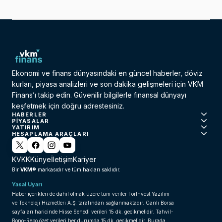
Ekonomi ve finans dünyasındaki en güncel haberler, döviz
kurları, piyasa analizleri ve son dakika gelişmeleri için VKM
Finans’ı takip edin. Güvenilir bilgilerle finansal dünyayı
keşfetmek için doğru adrestesiniz.
HABERLER
PIYASALAR
YATIRIM
HESAPLAMA ARAÇLARI
KVKK
Künye
İletişim
Kariyer
VKM®
Bir
markasıdır ve tüm hakları saklıdır.
Yasal Uyarı
Haber içerikleri de dahil olmak üzere tüm veriler ForInvest Yazılım
ve Teknoloji Hizmetleri A.Ş. tarafından sağlanmaktadır. Canlı Borsa
sayfaları haricinde Hisse Senedi verileri 15 dk. gecikmelidir. Tahvil-
Bono-Repo özet verileri her durumda 15 dk. gecikmelidir. Burada