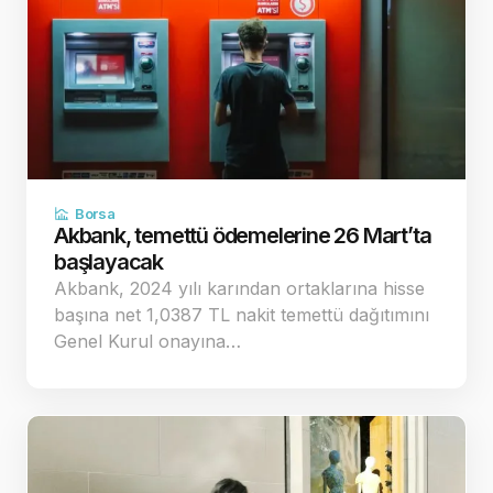
Borsa
Akbank, temettü ödemelerine 26 Mart’ta
başlayacak
Akbank, 2024 yılı karından ortaklarına hisse
başına net 1,0387 TL nakit temettü dağıtımını
Genel Kurul onayına…