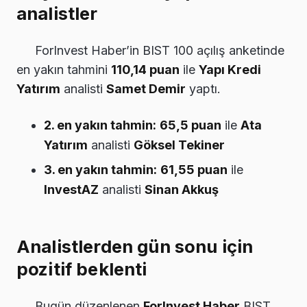
analistler
ForInvest Haber’in BIST 100 açılış anketinde
en yakın tahmini
110,14 puan
ile
Yapı Kredi
Yatırım
analisti
Samet Demir
yaptı.
2. en yakın tahmin:
65,5 puan
ile
Ata
Yatırım
analisti
Göksel Tekiner
3. en yakın tahmin:
61,55 puan
ile
InvestAZ
analisti
Sinan Akkuş
Analistlerden gün sonu için
pozitif beklenti
Bugün düzenlenen
ForInvest Haber
BIST