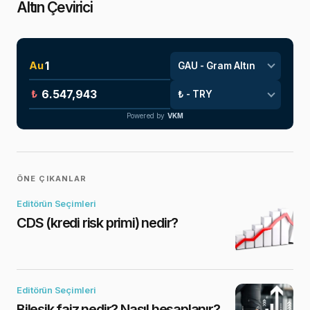
Altın Çevirici
Au
₺
Powered by
VKM
ÖNE ÇIKANLAR
Editörün Seçimleri
CDS (kredi risk primi) nedir?
Editörün Seçimleri
Bileşik faiz nedir? Nasıl hesaplanır?