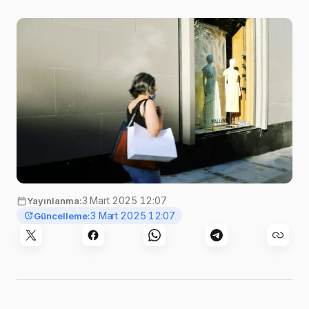
Görsel:
Şahin Sezer Dinçer
,
Unsplash
3 Mart 2025 12:07
Yayınlanma:
3 Mart 2025 12:07
Güncelleme: