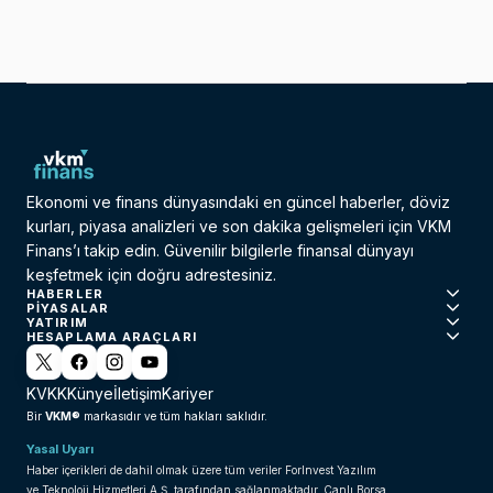
Ekonomi ve finans dünyasındaki en güncel haberler, döviz
kurları, piyasa analizleri ve son dakika gelişmeleri için VKM
Finans’ı takip edin. Güvenilir bilgilerle finansal dünyayı
keşfetmek için doğru adrestesiniz.
HABERLER
PIYASALAR
YATIRIM
HESAPLAMA ARAÇLARI
KVKK
Künye
İletişim
Kariyer
VKM®
Bir
markasıdır ve tüm hakları saklıdır.
Yasal Uyarı
Haber içerikleri de dahil olmak üzere tüm veriler ForInvest Yazılım
ve Teknoloji Hizmetleri A.Ş. tarafından sağlanmaktadır. Canlı Borsa