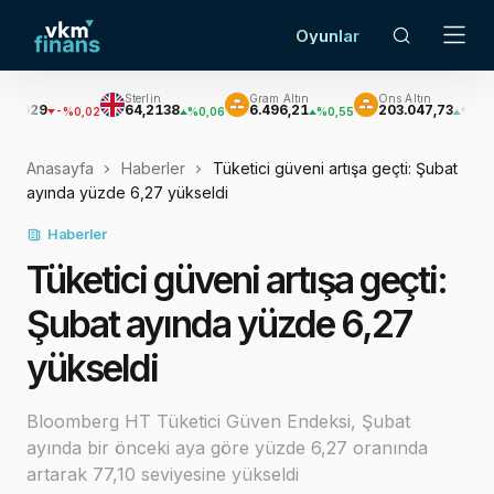
Oyunlar
Sterlin
Gram Altın
Ons Altın
Güm
64,2138
6.496,21
203.047,73
2.9
-%0,02
%0,06
%0,55
%0,59
Anasayfa
Haberler
Tüketici güveni artışa geçti: Şubat
ayında yüzde 6,27 yükseldi
Haberler
Tüketici güveni artışa geçti:
Şubat ayında yüzde 6,27
yükseldi
Bloomberg HT Tüketici Güven Endeksi, Şubat
ayında bir önceki aya göre yüzde 6,27 oranında
artarak 77,10 seviyesine yükseldi