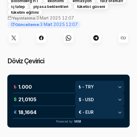
Bloomberg HT
ekonomi
enflasyon
faiz oranları
iç talep
piyasa beklentileri
tüketici güveni
tüketim eğilimi
3 Mart 2025 12:07
Yayınlanma:
3 Mart 2025 12:07
Güncelleme:
Döviz Çevirici
₺
$
€
Powered by
VKM