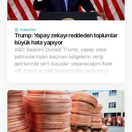
Haberler
Trump: Yapay zekayı reddeden toplumlar
büyük hata yapıyor
ABD Başkanı Donald Trump, yapay zekâ
yatırımlarından kaçınan bölgelerin vergi
gelirlerinde sert düşüşler yaşanacağını ifade
etti. Enerji ve gıda fiyatlarındaki gerilemeye
dikkat çeken Trump, ekonomi yönetimine
geçer not verdi. Yapay zekâ yatırımla…