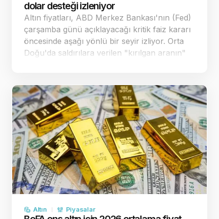
dolar desteği izleniyor
Altın fiyatları, ABD Merkez Bankası'nın (Fed)
çarşamba günü açıklayacağı kritik faiz kararı
öncesinde aşağı yönlü bir seyir izliyor. Orta
Doğu'da saldırılara verilen "kırılgan aranın"
enflasyon endişelerini bir miktar
yatıştırmasıyla spot altın, önceki sea…
Altın
Piyasalar