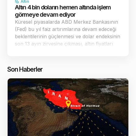
Altın
Altın 4 bin doların hemen altında işlem
görmeye devam ediyor
Küresel piyasalarda ABD Merkez Bankasının
(Fed) bu yıl faiz artırımlarına devam edeceği
beklentilerinin güçlenmesi ve dolar endeksinin
son 13 ayın zirvesine çıkması, altın fiyatları
üzerindeki baskıyı artırıyor. Yaşanan keskin
düşüşlerin ardından spot altın, 4.…
Son Haberler