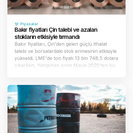
Piyasalar
Bakır fiyatları Çin talebi ve azalan
stokların etkisiyle tırmandı
Bakır fiyatları, Çin'den gelen güçlü ithalat
talebi ve borsalardaki stok erimesinin etkisiyle
yükseldi. LME'de ton fiyatı 13 bin 748,5 dolara
çıkarken, Yangshan primi Mayıs 2025'ten bu
yana en yüksek seviyesini gördü. Çin'den
gelen gü&cc…