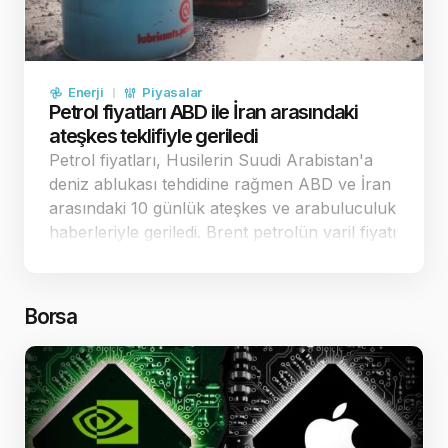
Enerji
Piyasalar
Petrol fiyatları ABD ile İran arasındaki
ateşkes teklifiyle geriledi
Petrol fiyatları, Husilerin Suudi Arabistan'a
deniz ablukası tehdidine rağmen ABD ve İran
arasındaki 10 günlük ateşkes ve arabuluculuk
haberleriyle geriledi. Brent petrolün varil fiyatı
88,48 dolar seviyesine çekildi. Diplomatik
temaslar ve ateşkes teklifi petrol fiyatlarını
ge…
Borsa