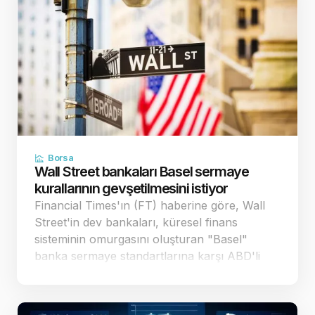
Borsa
Wall Street bankaları Basel sermaye
kurallarının gevşetilmesini istiyor
Financial Times'ın (FT) haberine göre, Wall
Street'in dev bankaları, küresel finans
sisteminin omurgasını oluşturan "Basel"
banka sermaye standartlarına karşı ABD'li
düzenleyici kurumlara yönelik baskısını
artırdı. Bankalar, mevcut taslağın 29 trilyon
dolar büyüklü…