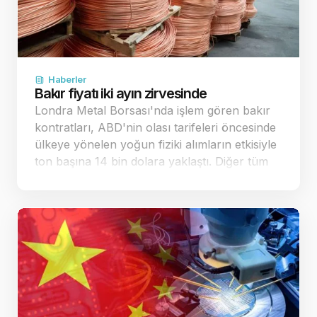
Haberler
Bakır fiyatı iki ayın zirvesinde
Londra Metal Borsası'nda işlem gören bakır
kontratları, ABD'nin olası tarifeleri öncesinde
ülkeye yönelen yoğun fiziki alımların etkisiyle
ton başına 14 bin dolara yaklaştı. Diğer tüm
sanayi metallerinde de belirgin yükselişler
kaydedildi. Küresel piyasalarda bakır…