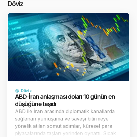
revizyonu beklent…
Döviz
Döviz
ABD-İran anlaşması doları 10 günün en
düşüğüne taşıdı
ABD ile İran arasında diplomatik kanallarda
sağlanan yumuşama ve savaşı bitirmeye
yönelik atılan somut adımlar, küresel para
piyasalarında taşları yerinden oynattı. Sıcak