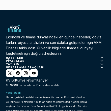
Ekonomi ve finans dünyasındaki en güncel haberler, döviz
kurları, piyasa analizleri ve son dakika gelişmeleri için VKM
Finans’ı takip edin. Güvenilir bilgilerle finansal dünyayı
keşfetmek için doğru adrestesiniz.
HABERLER
PIYASALAR
YATIRIM
HESAPLAMA ARAÇLARI
KVKK
Künye
İletişim
Kariyer
VKM®
Bir
markasıdır ve tüm hakları saklıdır.
Yasal Uyarı
Haber içerikleri de dahil olmak üzere tüm veriler ForInvest Yazılım
ve Teknoloji Hizmetleri A.Ş. tarafından sağlanmaktadır. Canlı Borsa
sayfaları haricinde Hisse Senedi verileri 15 dk. gecikmelidir. Tahvil-
Bono-Repo özet verileri her durumda 15 dk. gecikmelidir. Burada