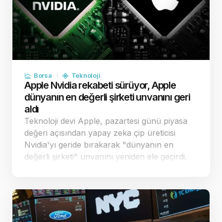
Borsa
Teknoloji
Apple Nvidia rekabeti sürüyor, Apple
dünyanın en değerli şirketi unvanını geri
aldı
Teknoloji devi Apple, pazartesi günü piyasa
değeri açısından yapay zeka çip üreticisi
Nvidia'yı geride bırakarak "dünyanın en
değerli şirketi" unvanını yeniden ele geçirdi.
Apple'ın stratejik harcama kararları,
yatırımcılar nezdinde şirketi rakiplerinden
pozi…