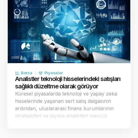
Borsa
Piyasalar
Analistler teknoloji hisselerindeki satışları
sağlıklı düzeltme olarak görüyor
Küresel piyasalarda teknoloji ve yapay zeka
hisselerinde yaşanan sert satış dalgasının
ardından, uluslararası finans kurumlarının
stratejistleri ve piyasa analistleri mevcut
tablonun arka planını değerlendirdi.
Uzmanlar, borsaların sürekli yukarı yönlü kâr