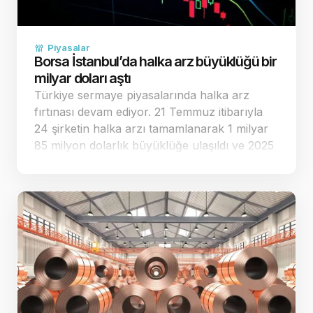
Piyasalar
Borsa İstanbul’da halka arz büyüklüğü bir
milyar doları aştı
Türkiye sermaye piyasalarında halka arz
fırtınası devam ediyor. 21 Temmuz itibarıyla
24 şirketin halka arzı tamamlanarak 1 milyar
85 milyon dolarlık büyüklüğe ulaşıldı ve 2025
yılının toplam performansı geride bırakıldı.
Halka arz sayısı ilk yedi ayda geçen yılın
tamamını …