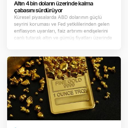
Altın 4 bin doların üzerinde kalma
çabasını sürdürüyor
Küresel piyasalarda ABD dolarının güçlü
seyrini koruması ve Fed yetkililerinden gelen
enflasyon uyarıları, faiz artırımı endişelerini
canlı tutarak altın ve gümüş fiyatları üzerinde
baskı yaratmaya devam ediyor. Dün ABD'de
açıklanan veriler sonrası fa…