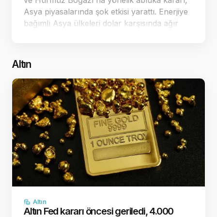
ve Hürmüz Boğazı'na yönelik abluka kararı,
Asya piyasalarında şok etkisi yarattı. Enerjiye
bağımlı Asya ülkeleri dolar karşısında ağır
kayıplar verirken, ticaret dengeleri yeniden
şekilleniyor. Jeopolitik ç…
Altın
Altın
Altın Fed kararı öncesi geriledi, 4.000