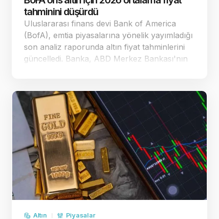
BoFA ons altın için 2026 ortalama fiyat
tahminini düşürdü
Uluslararası finans devi Bank of America
(BofA), emtia piyasalarına yönelik yayımladığı
son analiz raporunda altın fiyat tahminlerini
güncelledi. Banka, ABD Merkez Bankası'nın
(Fed) para politikasındaki duruşuna yönelik
beklentiler doğrultusunda ons altın
öngörülerinde …
Altın
Piyasalar