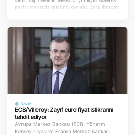
demir dışı metaller sektörü 1,1 milyar dolarlık
performansıyla gücünü korudu. Çelik ihracatı
ise yüzde 0,8 artışla 1,6 milyar dolara
ulaşarak dikkat çe…
Döviz
ECB/Villeroy: Zayıf euro fiyat istikrarını
tehdit ediyor
Avrupa Merkez Bankası (ECB) Yönetim
Konseyi Üyesi ve Fransa Merkez Bankası