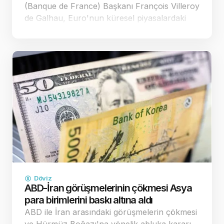
(Banque de France) Başkanı François Villeroy
de Galhau, Euro'nun küresel piyasalardaki
zayıf seyrinin Avrupa'nın fiyat istikrarı
hedefleri üzerinde yarattığı yıkıcı etkilere
dikkat çekerek, y…
Döviz
ABD-İran görüşmelerinin çökmesi Asya
para birimlerini baskı altına aldı
ABD ile İran arasındaki görüşmelerin çökmesi