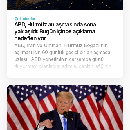
Haberler
ABD, Hürmüz anlaşmasında sona
yaklaşıldı: Bugün içinde açıklama
hedefleniyor
ABD, İran ve Umman, Hürmüz Boğazı'nın
açılması için 60 günlük geçici bir anlaşmada
uzlaştı. ABD yönetiminin çarşamba günü
duyurmayı planladığı adımla, deniz trafiğinin
güvenliği ve nükleer görüşmelerin yeniden
başlatı…