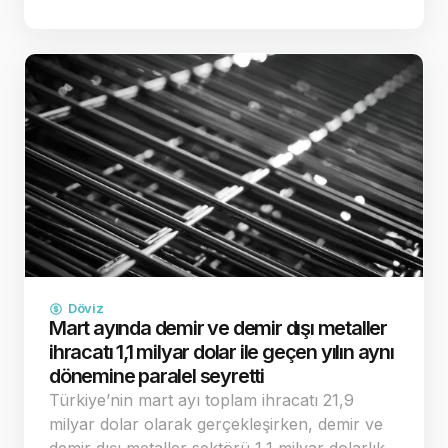
çatışma riskinin ve buna bağlı enerji kaynaklı
enflasyon endişelerinin dağılması, küresel
yatırımcıların "g…
Döviz
Mart ayında demir ve demir dışı metaller
ihracatı 1,1 milyar dolar ile geçen yılın aynı
dönemine paralel seyretti
Türkiye’nin mart ayı toplam ihracatı 21,9
milyar dolar olarak gerçekleşirken, demir ve