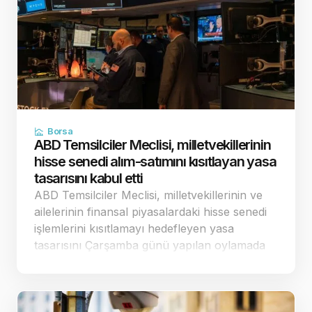
Borsa
ABD Temsilciler Meclisi, milletvekillerinin
hisse senedi alım-satımını kısıtlayan yasa
tasarısını kabul etti
ABD Temsilciler Meclisi, milletvekillerinin ve
ailelerinin finansal piyasalardaki hisse senedi
işlemlerini kısıtlamayı hedefleyen yasa
tasarısını Çarşamba günü yapılan oylamada
198'e karşı 232 oyla kabul etti. Tam bir
finansal yasak getirmek yerine sınırlandırılmış
düzenlemeler…