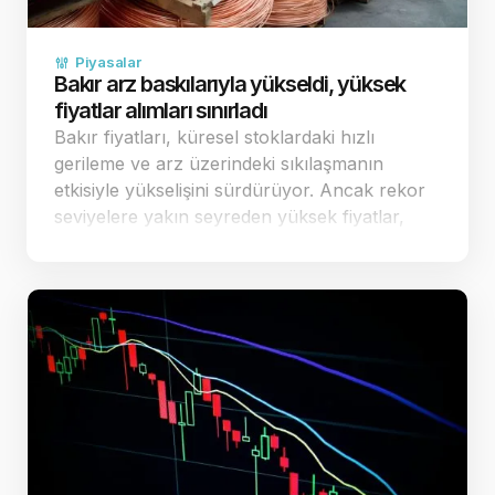
Piyasalar
Bakır arz baskılarıyla yükseldi, yüksek
fiyatlar alımları sınırladı
Bakır fiyatları, küresel stoklardaki hızlı
gerileme ve arz üzerindeki sıkılaşmanın
etkisiyle yükselişini sürdürüyor. Ancak rekor
seviyelere yakın seyreden yüksek fiyatlar,
fiziki piyasadaki alıcıların temkinli
davranmasına ve alımların sınırlı kalmasına
yol a&ccedi…