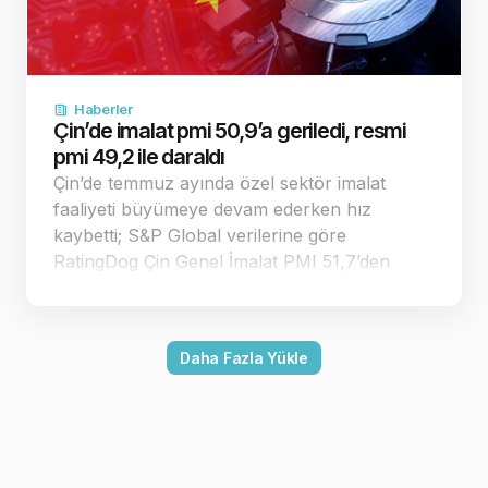
Haberler
Çin’de imalat pmi 50,9’a geriledi, resmi
pmi 49,2 ile daraldı
Çin’de temmuz ayında özel sektör imalat
faaliyeti büyümeye devam ederken hız
kaybetti; S&P Global verilerine göre
RatingDog Çin Genel İmalat PMI 51,7’den
50,9’a geriledi. Endeks 50 eşiğinin üzerinde
kalırken resmi imalat PMI 49,2 ile daralmaya
döndü. Çin’in özel sektör imalat pmi
Daha Fazla Yükle
temmuzda 50,9’a…