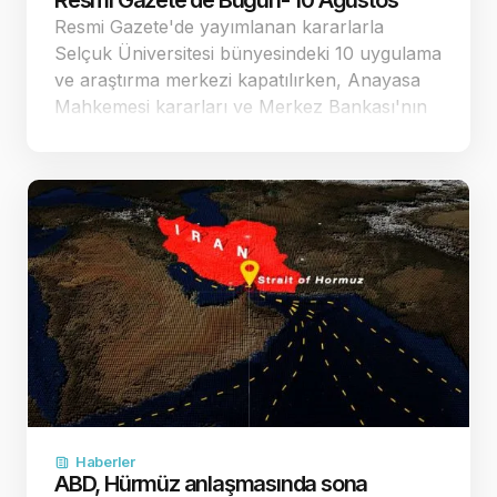
Resmi Gazete’de Bugün- 10 Ağustos
Resmi Gazete'de yayımlanan kararlarla
Selçuk Üniversitesi bünyesindeki 10 uygulama
ve araştırma merkezi kapatılırken, Anayasa
Mahkemesi kararları ve Merkez Bankası'nın
borçlanma senetleri değerleri ilan edilerek
kamuoyuna duyuruldu. Kamu idaresinde
kaynak tahsisi ve kurumsal …
Haberler
ABD, Hürmüz anlaşmasında sona