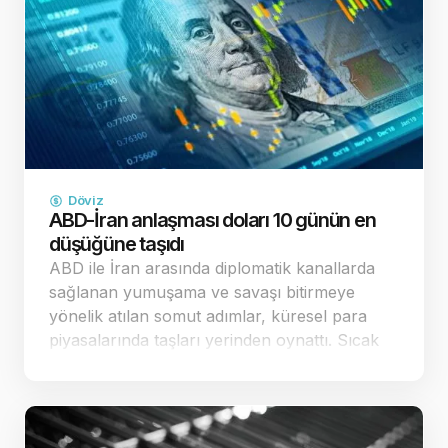
Döviz
ABD-İran anlaşması doları 10 günün en
düşüğüne taşıdı
ABD ile İran arasında diplomatik kanallarda
sağlanan yumuşama ve savaşı bitirmeye
yönelik atılan somut adımlar, küresel para
piyasalarında taşları yerinden oynattı. Sıcak
çatışma riskinin ve buna bağlı enerji kaynaklı
enflasyon endişelerinin dağılması, küresel
yatırımcıların "g…