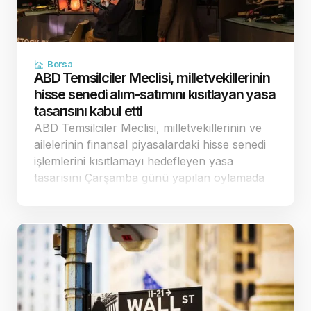
Borsa
ABD Temsilciler Meclisi, milletvekillerinin
hisse senedi alım-satımını kısıtlayan yasa
tasarısını kabul etti
ABD Temsilciler Meclisi, milletvekillerinin ve
ailelerinin finansal piyasalardaki hisse senedi
işlemlerini kısıtlamayı hedefleyen yasa
tasarısını Çarşamba günü yapılan oylamada
198'e karşı 232 oyla kabul etti. Tam bir
finansal yasak getirmek yerine sınırlandırılmış
düzenlemeler…