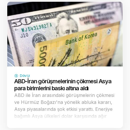
dikkat çekerek, y…
Döviz
ABD-İran görüşmelerinin çökmesi Asya
para birimlerini baskı altına aldı
ABD ile İran arasındaki görüşmelerin çökmesi
ve Hürmüz Boğazı'na yönelik abluka kararı,
Asya piyasalarında şok etkisi yarattı. Enerjiye
bağımlı Asya ülkeleri dolar karşısında ağır
kayıplar verirken, ticaret dengeleri yeniden