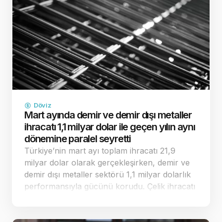
Döviz
Mart ayında demir ve demir dışı metaller
ihracatı 1,1 milyar dolar ile geçen yılın aynı
dönemine paralel seyretti
Türkiye’nin mart ayı toplam ihracatı 21,9
milyar dolar olarak gerçekleşirken, demir ve
demir dışı metaller sektörü 1,1 milyar dolarlık
performansıyla gücünü korudu. Çelik ihracatı
ise yüzde 0,8 artışla 1,6 milyar dolara
ulaşarak dikkat çe…