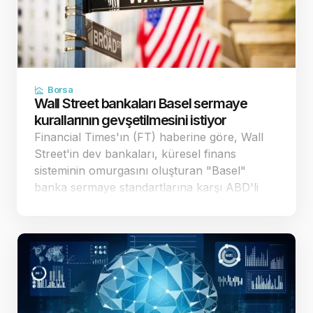
Borsa
Wall Street bankaları Basel sermaye
kurallarının gevşetilmesini istiyor
Financial Times'ın (FT) haberine göre, Wall
Street'in dev bankaları, küresel finans
sisteminin omurgasını oluşturan "Basel"
banka sermaye standartlarına karşı ABD'li
düzenleyici kurumlara yönelik baskısını
artırdı. Bankalar, mevcut taslağın 29 trilyon
dolar büyüklü…