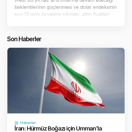
(Fed) bu yıl faiz artırımlarına devam edeceği
beklentilerinin güçlenmesi ve dolar endeksinin
son 13 ayın zirvesine çıkması, altın fiyatları
üzerindeki baskıyı artırıyor. Yaşanan keskin
düşüşlerin ardından spot altın, 4.…
Son Haberler
Haberler
İran: Hürmüz Boğazı için Umman’la