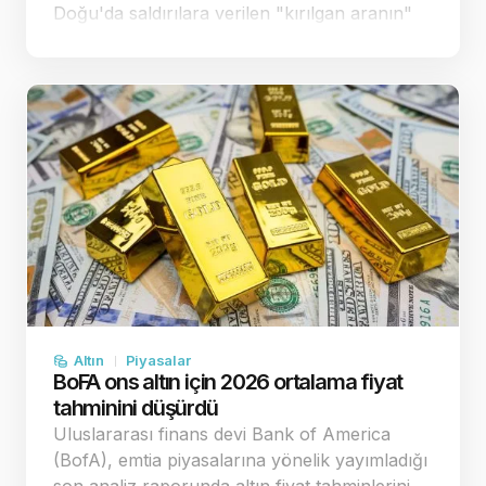
Doğu'da saldırılara verilen "kırılgan aranın"
enflasyon endişelerini bir miktar
yatıştırmasıyla spot altın, önceki sea…
Altın
Piyasalar
BoFA ons altın için 2026 ortalama fiyat
tahminini düşürdü
Uluslararası finans devi Bank of America
(BofA), emtia piyasalarına yönelik yayımladığı