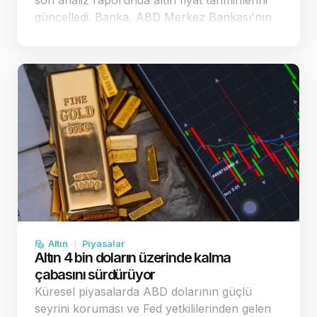
son analiz raporunda altın fiyat tahminlerini
güncelledi. Banka, ABD Merkez Bankası'nın
(Fed) para politikasındaki duruşuna yönelik
beklentiler doğrultusunda ons altın
öngörülerinde …
Altın
Piyasalar
Altın 4 bin doların üzerinde kalma
çabasını sürdürüyor
Küresel piyasalarda ABD dolarının güçlü
seyrini koruması ve Fed yetkililerinden gelen