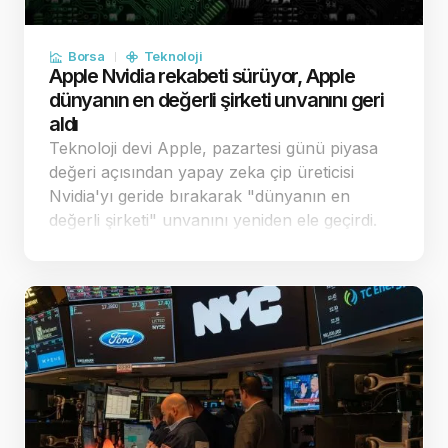
Borsa
Teknoloji
Apple Nvidia rekabeti sürüyor, Apple
dünyanın en değerli şirketi unvanını geri
aldı
Teknoloji devi Apple, pazartesi günü piyasa
değeri açısından yapay zeka çip üreticisi
Nvidia'yı geride bırakarak "dünyanın en
değerli şirketi" unvanını yeniden ele geçirdi.
Apple'ın stratejik harcama kararları,
yatırımcılar nezdinde şirketi rakiplerinden
pozi…