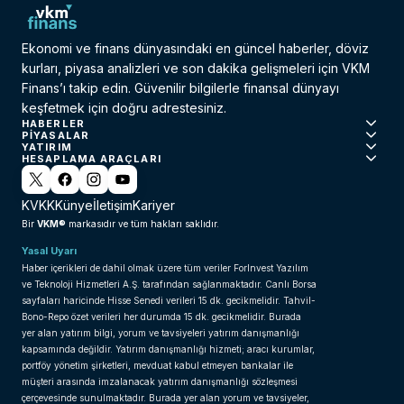
Ekonomi ve finans dünyasındaki en güncel haberler, döviz
kurları, piyasa analizleri ve son dakika gelişmeleri için VKM
Finans’ı takip edin. Güvenilir bilgilerle finansal dünyayı
keşfetmek için doğru adrestesiniz.
HABERLER
PIYASALAR
YATIRIM
HESAPLAMA ARAÇLARI
KVKK
Künye
İletişim
Kariyer
VKM®
Bir
markasıdır ve tüm hakları saklıdır.
Yasal Uyarı
Haber içerikleri de dahil olmak üzere tüm veriler ForInvest Yazılım
ve Teknoloji Hizmetleri A.Ş. tarafından sağlanmaktadır. Canlı Borsa
sayfaları haricinde Hisse Senedi verileri 15 dk. gecikmelidir. Tahvil-
Bono-Repo özet verileri her durumda 15 dk. gecikmelidir. Burada
yer alan yatırım bilgi, yorum ve tavsiyeleri yatırım danışmanlığı
kapsamında değildir. Yatırım danışmanlığı hizmeti; aracı kurumlar,
portföy yönetim şirketleri, mevduat kabul etmeyen bankalar ile
müşteri arasında imzalanacak yatırım danışmanlığı sözleşmesi
çerçevesinde sunulmaktadır. Burada yer alan yorum ve tavsiyeler,