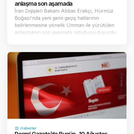
anlaşma son aşamada
İran Dışişleri Bakanı Abbas Erakçı, Hürmüz
Boğazı'nda yeni gemi geçiş hatlarının
belirlenmesine yönelik Umman ile yürütülen
anlaşmanın son aşamada olduğunu duyurdu.
Boğazın tam kapasite açılması için ABD'nin
yaptırımları kaldırması şart koşul…
Haberler