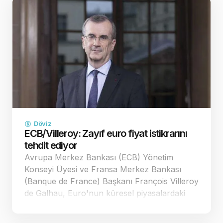
Döviz
ECB/Villeroy: Zayıf euro fiyat istikrarını
tehdit ediyor
Avrupa Merkez Bankası (ECB) Yönetim
Konseyi Üyesi ve Fransa Merkez Bankası
(Banque de France) Başkanı François Villeroy
de Galhau, Euro'nun küresel piyasalardaki
zayıf seyrinin Avrupa'nın fiyat istikrarı
hedefleri üzerinde yarattığı yıkıcı etkilere