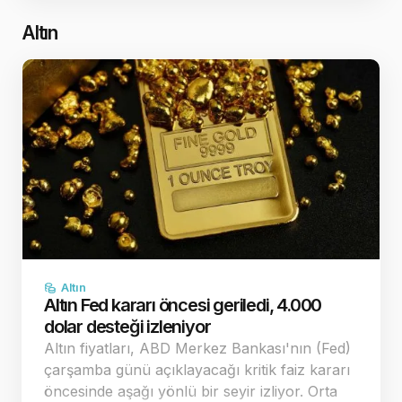
şekilleniyor. Jeopolitik ç…
Altın
Altın
Altın Fed kararı öncesi geriledi, 4.000
dolar desteği izleniyor
Altın fiyatları, ABD Merkez Bankası'nın (Fed)
çarşamba günü açıklayacağı kritik faiz kararı
öncesinde aşağı yönlü bir seyir izliyor. Orta