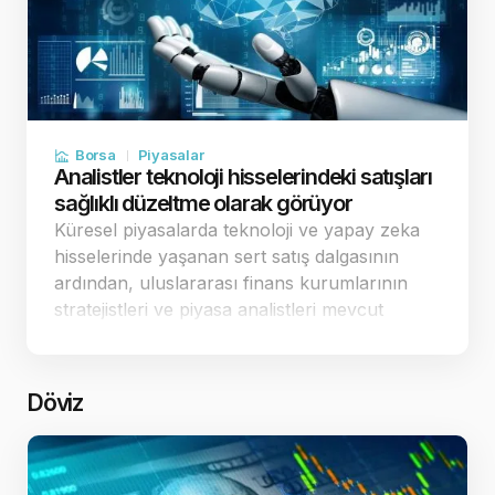
Borsa
Piyasalar
Analistler teknoloji hisselerindeki satışları
sağlıklı düzeltme olarak görüyor
Küresel piyasalarda teknoloji ve yapay zeka
hisselerinde yaşanan sert satış dalgasının
ardından, uluslararası finans kurumlarının
stratejistleri ve piyasa analistleri mevcut
tablonun arka planını değerlendirdi.
Uzmanlar, borsaların sürekli yukarı yönlü kâr
revizyonu beklent…
Döviz