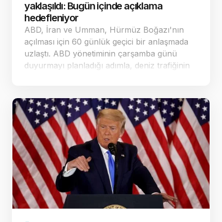
yaklaşıldı: Bugün içinde açıklama
hedefleniyor
ABD, İran ve Umman, Hürmüz Boğazı'nın
açılması için 60 günlük geçici bir anlaşmada
uzlaştı. ABD yönetiminin çarşamba günü
duyurmayı planladığı adımla, deniz trafiğinin
güvenliği ve nükleer görüşmelerin yeniden
başlatı…