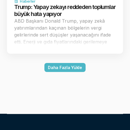
Haberler
Trump: Yapay zekayı reddeden toplumlar
büyük hata yapıyor
ABD Başkanı Donald Trump, yapay zekâ
yatırımlarından kaçınan bölgelerin vergi
gelirlerinde sert düşüşler yaşanacağını ifade
etti. Enerji ve gıda fiyatlarındaki gerilemeye
dikkat çeken Trump, ekonomi yönetimine
geçer not verdi. Yapay zekâ yatırımla…
Daha Fazla Yükle