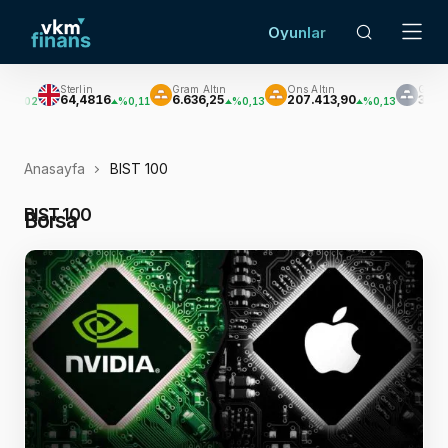
Oyunlar
Gram Altın
Ons Altın
Gümüş
Brent Pe
6.636,25
207.413,90
3.063,98
$83,6
%0,11
%0,13
%0,13
%1,01
Anasayfa
BIST 100
BIST 100
Borsa