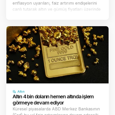
enflasyon uyarıları, faiz artırımı endişelerini
canlı tutarak altın ve gümüş fiyatları üzerinde
baskı yaratmaya devam ediyor. Dün ABD'de
açıklanan veriler sonrası fa…
Altın
Altın 4 bin doların hemen altında işlem
görmeye devam ediyor
Küresel piyasalarda ABD Merkez Bankasının