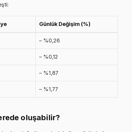
şti:
iye
Günlük Değişim (%)
– %0,26
– %0,12
– %1,87
– %1,77
rede oluşabilir?