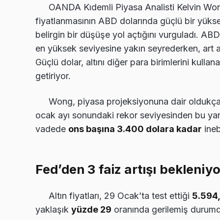
OANDA Kıdemli Piyasa Analisti Kelvin Wong,
fiyatlanmasının ABD dolarında güçlü bir yükseli
belirgin bir düşüşe yol açtığını vurguladı. A
en yüksek seviyesine yakın seyrederken, art a
Güçlü dolar, altını diğer para birimlerini kulla
getiriyor.
Wong, piyasa projeksiyonuna dair oldukça d
ocak ayı sonundaki rekor seviyesinden bu ya
vadede
ons başına 3.400 dolara kadar
inebi
Fed’den 3 faiz artışı bekleniyo
Altın fiyatları, 29 Ocak’ta test ettiği
5.594,
yaklaşık
yüzde 29
oranında gerilemiş durumda