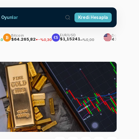
Oyunlar
Kredi Hesapla
EUR/USD
Bitcoin
Dolar
€$
$1,15241
$64.265,82
47,7002
-%0,30
%0,16
%0,00