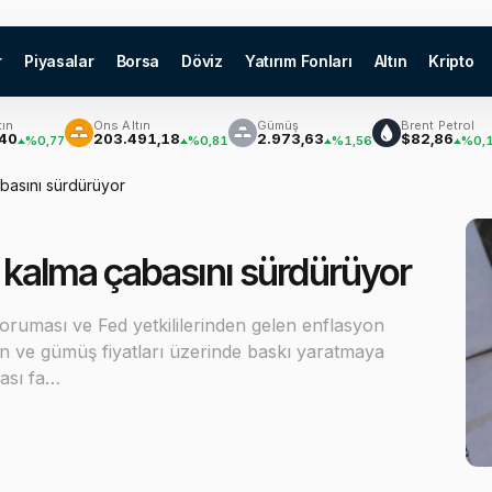
r
Piyasalar
Borsa
Döviz
Yatırım Fonları
Altın
Kripto
Ons Altın
Gümüş
Brent Petrol
₿
203.491,18
2.973,63
$82,86
0,77
%0,81
%1,56
%0,10
abasını sürdürüyor
e kalma çabasını sürdürüyor
oruması ve Fed yetkililerinden gelen enflasyon
altın ve gümüş fiyatları üzerinde baskı yaratmaya
ası fa…