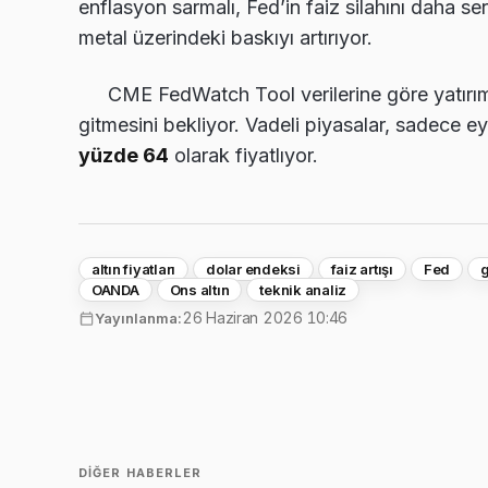
enflasyon sarmalı, Fed’in faiz silahını daha ser
metal üzerindeki baskıyı artırıyor.
CME FedWatch Tool verilerine göre yatırımcı
gitmesini bekliyor. Vadeli piyasalar, sadece eyl
yüzde 64
olarak fiyatlıyor.
altın fiyatları
dolar endeksi
faiz artışı
Fed
g
OANDA
Ons altın
teknik analiz
26 Haziran 2026 10:46
Yayınlanma:
DIĞER HABERLER