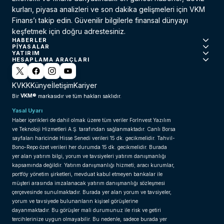
kurları, piyasa analizleri ve son dakika gelişmeleri için VKM
Finans’ı takip edin. Güvenilir bilgilerle finansal dünyayı
keşfetmek için doğru adrestesiniz.
HABERLER
PIYASALAR
YATIRIM
HESAPLAMA ARAÇLARI
KVKK
Künye
İletişim
Kariyer
VKM®
Bir
markasıdır ve tüm hakları saklıdır.
Yasal Uyarı
Haber içerikleri de dahil olmak üzere tüm veriler ForInvest Yazılım
ve Teknoloji Hizmetleri A.Ş. tarafından sağlanmaktadır. Canlı Borsa
sayfaları haricinde Hisse Senedi verileri 15 dk. gecikmelidir. Tahvil-
Bono-Repo özet verileri her durumda 15 dk. gecikmelidir. Burada
yer alan yatırım bilgi, yorum ve tavsiyeleri yatırım danışmanlığı
kapsamında değildir. Yatırım danışmanlığı hizmeti; aracı kurumlar,
portföy yönetim şirketleri, mevduat kabul etmeyen bankalar ile
müşteri arasında imzalanacak yatırım danışmanlığı sözleşmesi
çerçevesinde sunulmaktadır. Burada yer alan yorum ve tavsiyeler,
yorum ve tavsiyede bulunanların kişisel görüşlerine
dayanmaktadır. Bu görüşler mali durumunuz ile risk ve getiri
tercihlerinize uygun olmayabilir. Bu nedenle, sadece burada yer