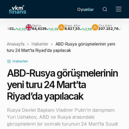
Oyunlar
Sterlin
Gram Altın
Ons Altın
Gü
1
64,4139
6.627,55
207.152,76
3.0
%0,32
%0,38
%2,58
%2,62
Anasayfa
Haberler
ABD-Rusya görüşmelerinin yeni
turu 24 Mart’ta Riyad’da yapılacak
Haberler
ABD-Rusya görüşmelerinin
yeni turu 24 Mart’ta
Riyad’da yapılacak
Rusya Devlet Başkanı Vladimir Putin'in danışmanı
Yuri Ushakov, ABD ve Rusya arasındaki
görüşmelerin bir sonraki turunun 24 Mart’ta Suudi