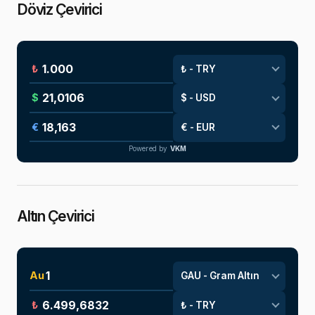
Döviz Çevirici
₺
$
€
Powered by
VKM
Altın Çevirici
Au
₺