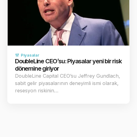
Piyasalar
DoubleLine CEO’su: Piyasalar yeni bir risk
dönemine giriyor
DoubleLine Capital CEO’su Jeffrey Gundlach,
sabit gelir piyasalarının deneyimli ismi olarak,
resesyon riskinin…