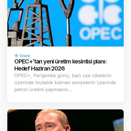
Enerji
OPEC+’tan yeni üretim kesintisi planı:
Hedef Haziran 2026
OPEC+, Perşembe günü, bazı üye ülkelerin
üzerinde mutabık kalınan seviyelerin üzerinde
petrol üretimi yapmasını…