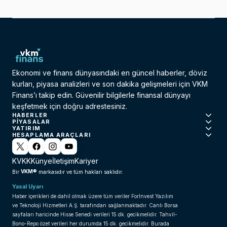
Ekonomi ve finans dünyasındaki en güncel haberler, döviz
kurları, piyasa analizleri ve son dakika gelişmeleri için VKM
Finans’ı takip edin. Güvenilir bilgilerle finansal dünyayı
keşfetmek için doğru adrestesiniz.
HABERLER
PIYASALAR
YATIRIM
HESAPLAMA ARAÇLARI
KVKK
Künye
İletişim
Kariyer
VKM®
Bir
markasıdır ve tüm hakları saklıdır.
Yasal Uyarı
Haber içerikleri de dahil olmak üzere tüm veriler ForInvest Yazılım
ve Teknoloji Hizmetleri A.Ş. tarafından sağlanmaktadır. Canlı Borsa
sayfaları haricinde Hisse Senedi verileri 15 dk. gecikmelidir. Tahvil-
Bono-Repo özet verileri her durumda 15 dk. gecikmelidir. Burada