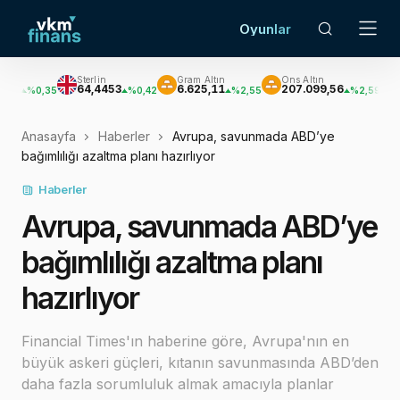
Oyunlar
Sterlin
Gram Altın
Ons Altın
Gümüş
64,4453
6.625,11
207.099,56
3.021,
,35
%0,42
%2,55
%2,59
Anasayfa
Haberler
Avrupa, savunmada ABD’ye
bağımlılığı azaltma planı hazırlıyor
Haberler
Avrupa, savunmada ABD’ye
bağımlılığı azaltma planı
hazırlıyor
Financial Times'ın haberine göre, Avrupa'nın en
büyük askeri güçleri, kıtanın savunmasında ABD’den
daha fazla sorumluluk almak amacıyla planlar