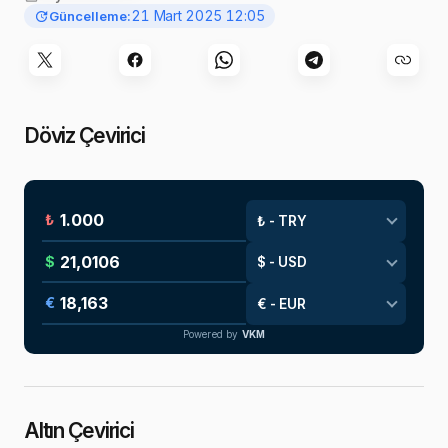
21 Mart 2025 12:05
Güncelleme:
Döviz Çevirici
₺
$
€
Powered by
VKM
Altın Çevirici