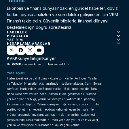
Ekonomi ve finans dünyasındaki en güncel haberler, döviz
kurları, piyasa analizleri ve son dakika gelişmeleri için VKM
Finans’ı takip edin. Güvenilir bilgilerle finansal dünyayı
keşfetmek için doğru adrestesiniz.
HABERLER
PIYASALAR
YATIRIM
HESAPLAMA ARAÇLARI
KVKK
Künye
İletişim
Kariyer
VKM®
Bir
markasıdır ve tüm hakları saklıdır.
Yasal Uyarı
Haber içerikleri de dahil olmak üzere tüm veriler ForInvest Yazılım
ve Teknoloji Hizmetleri A.Ş. tarafından sağlanmaktadır. Canlı Borsa
sayfaları haricinde Hisse Senedi verileri 15 dk. gecikmelidir. Tahvil-
Bono-Repo özet verileri her durumda 15 dk. gecikmelidir. Burada
yer alan yatırım bilgi, yorum ve tavsiyeleri yatırım danışmanlığı
kapsamında değildir. Yatırım danışmanlığı hizmeti; aracı kurumlar,
portföy yönetim şirketleri, mevduat kabul etmeyen bankalar ile
müşteri arasında imzalanacak yatırım danışmanlığı sözleşmesi
çerçevesinde sunulmaktadır. Burada yer alan yorum ve tavsiyeler,
yorum ve tavsiyede bulunanların kişisel görüşlerine