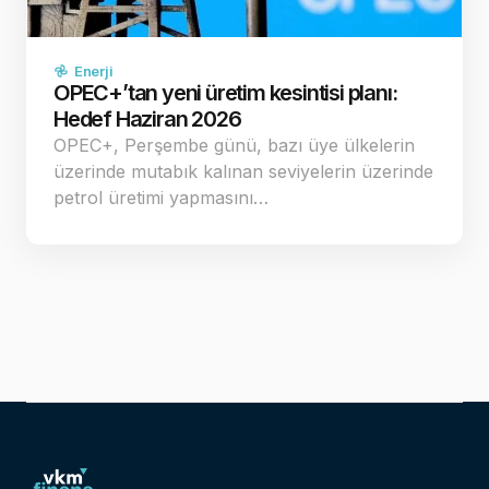
Enerji
OPEC+’tan yeni üretim kesintisi planı:
Hedef Haziran 2026
OPEC+, Perşembe günü, bazı üye ülkelerin
üzerinde mutabık kalınan seviyelerin üzerinde
petrol üretimi yapmasını…