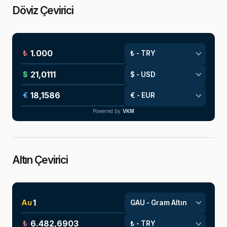
Döviz Çevirici
₺
$
€
Powered by
VKM
Altın Çevirici
Au
₺