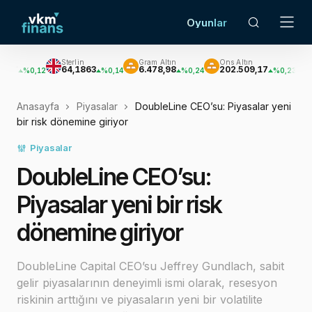
Oyunlar
Sterlin
Gram Altın
Ons Altın
Gümüş
64,1863
6.478,98
202.509,17
2.945,3
,12
%0,14
%0,24
%0,23
Anasayfa
Piyasalar
DoubleLine CEO’su: Piyasalar yeni
bir risk dönemine giriyor
Piyasalar
DoubleLine CEO’su:
Piyasalar yeni bir risk
dönemine giriyor
DoubleLine Capital CEO’su Jeffrey Gundlach, sabit
gelir piyasalarının deneyimli ismi olarak, resesyon
riskinin arttığını ve piyasaların yeni bir volatilite