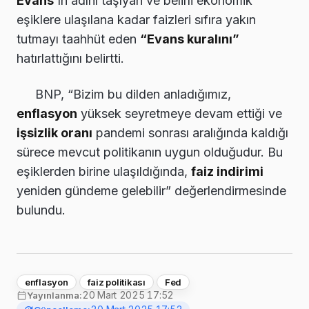
Evans
'ın adını taşıyan ve belirli ekonomik
eşiklere ulaşılana kadar faizleri sıfıra yakın
tutmayı taahhüt eden
“Evans kuralını”
hatırlattığını belirtti.
BNP, “Bizim bu dilden anladığımız,
enflasyon
yüksek seyretmeye devam ettiği ve
işsizlik oranı
pandemi sonrası aralığında kaldığı
sürece mevcut politikanın uygun olduğudur. Bu
eşiklerden birine ulaşıldığında,
faiz indirimi
yeniden gündeme gelebilir” değerlendirmesinde
bulundu.
enflasyon
faiz politikası
Fed
20 Mart 2025 17:52
Yayınlanma: