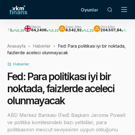
Oyunlar
Sterlin
Gram Altın
Ons Altın
Gümü
64,2406
6.542,92
204.507,84
2.97
%0,20
%0,22
%1,22
%1,22
Anasayfa
Haberler
Fed: Para politikası iyi bir noktada,
faizlerde aceleci olunmayacak
Haberler
Fed: Para politikası iyi bir
noktada, faizlerde aceleci
olunmayacak
ABD Merkez Bankası (Fed) Başkanı Jerome Powell
ve politika komitesindeki bazı yetkililer, para
politikasının mevcut seviyesinin uygun olduğunu