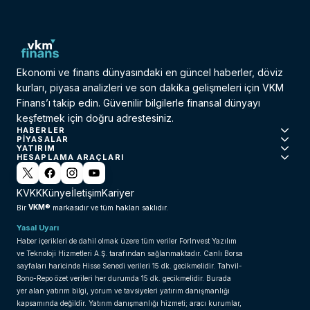
Ekonomi ve finans dünyasındaki en güncel haberler, döviz
kurları, piyasa analizleri ve son dakika gelişmeleri için VKM
Finans’ı takip edin. Güvenilir bilgilerle finansal dünyayı
keşfetmek için doğru adrestesiniz.
HABERLER
PIYASALAR
YATIRIM
HESAPLAMA ARAÇLARI
KVKK
Künye
İletişim
Kariyer
VKM®
Bir
markasıdır ve tüm hakları saklıdır.
Yasal Uyarı
Haber içerikleri de dahil olmak üzere tüm veriler ForInvest Yazılım
ve Teknoloji Hizmetleri A.Ş. tarafından sağlanmaktadır. Canlı Borsa
sayfaları haricinde Hisse Senedi verileri 15 dk. gecikmelidir. Tahvil-
Bono-Repo özet verileri her durumda 15 dk. gecikmelidir. Burada
yer alan yatırım bilgi, yorum ve tavsiyeleri yatırım danışmanlığı
kapsamında değildir. Yatırım danışmanlığı hizmeti; aracı kurumlar,