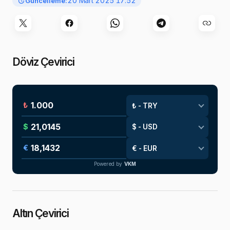
20 Mart 2025 17:52
Güncelleme:
Döviz Çevirici
₺
$
€
Powered by
VKM
Altın Çevirici