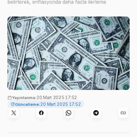
belirterek, enflasyonda daha fazla ilerleme
sağlanana veya işgücü piyasasındaki zayıflama
müdahale gerektirene kadar değişiklik yapmama
sinyali verdi.BNP Par…
Görsel:
Alexander Grey
,
Unsplash
20 Mart 2025 17:52
Yayınlanma:
20 Mart 2025 17:52
Güncelleme: