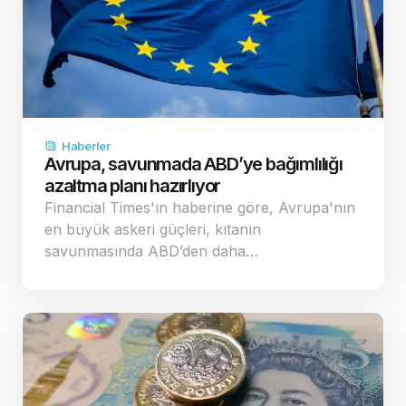
Haberler
Avrupa, savunmada ABD’ye bağımlılığı
azaltma planı hazırlıyor
Financial Times'ın haberine göre, Avrupa'nın
en büyük askeri güçleri, kıtanın
savunmasında ABD’den daha…