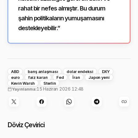
rahat bir nefes almıştır. Bu durum
şahin politikaların yumuşamasını
destekleyebilir.”
ABD
barış anlaşması
dolar endeksi
DXY
euro
faiz kararı
Fed
İran
Japon yeni
Kevin Warsh
Sterlin
15 Haziran 2026 12:48
Yayınlanma:
Döviz Çevirici