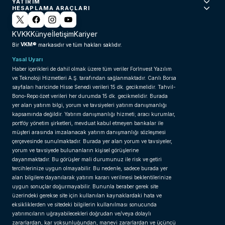
YATIRIM
HESAPLAMA ARAÇLARI
KVKK
Künye
İletişim
Kariyer
VKM®
Bir
markasıdır ve tüm hakları saklıdır.
Yasal Uyarı
Haber içerikleri de dahil olmak üzere tüm veriler ForInvest Yazılım
ve Teknoloji Hizmetleri A.Ş. tarafından sağlanmaktadır. Canlı Borsa
sayfaları haricinde Hisse Senedi verileri 15 dk. gecikmelidir. Tahvil-
Bono-Repo özet verileri her durumda 15 dk. gecikmelidir. Burada
yer alan yatırım bilgi, yorum ve tavsiyeleri yatırım danışmanlığı
kapsamında değildir. Yatırım danışmanlığı hizmeti; aracı kurumlar,
portföy yönetim şirketleri, mevduat kabul etmeyen bankalar ile
müşteri arasında imzalanacak yatırım danışmanlığı sözleşmesi
çerçevesinde sunulmaktadır. Burada yer alan yorum ve tavsiyeler,
yorum ve tavsiyede bulunanların kişisel görüşlerine
dayanmaktadır. Bu görüşler mali durumunuz ile risk ve getiri
tercihlerinize uygun olmayabilir. Bu nedenle, sadece burada yer
alan bilgilere dayanılarak yatırım kararı verilmesi beklentilerinize
uygun sonuçlar doğurmayabilir. Bununla beraber gerek site
üzerindeki gerekse site için kullanılan kaynaklardaki hata ve
eksikliklerden ve sitedeki bilgilerin kullanılması sonucunda
yatırımcıların uğrayabilecekleri doğrudan ve/veya dolaylı
zararlardan, kar yoksunluğundan, manevi zararlardan ve üçüncü