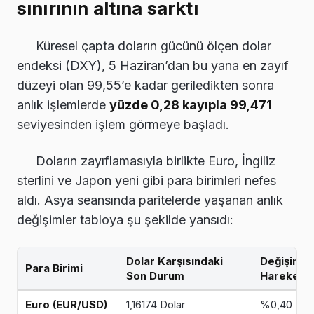
sınırının altına sarktı
Küresel çapta doların gücünü ölçen dolar
endeksi (DXY), 5 Haziran’dan bu yana en zayıf
düzeyi olan 99,55’e kadar geriledikten sonra
anlık işlemlerde
yüzde 0,28 kayıpla 99,471
seviyesinden işlem görmeye başladı.
Doların zayıflamasıyla birlikte Euro, İngiliz
sterlini ve Japon yeni gibi para birimleri nefes
aldı. Asya seansında paritelerde yaşanan anlık
değişimler tabloya şu şekilde yansıdı:
Dolar Karşısındaki
Değişim Or
Para Birimi
Son Durum
Hareket
Euro (EUR/USD)
1,16174 Dolar
%0,40 Yüks