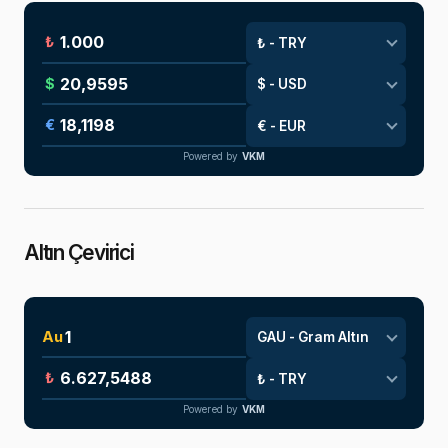
₺
$
€
Powered by
VKM
Altın Çevirici
Au
₺
Powered by
VKM