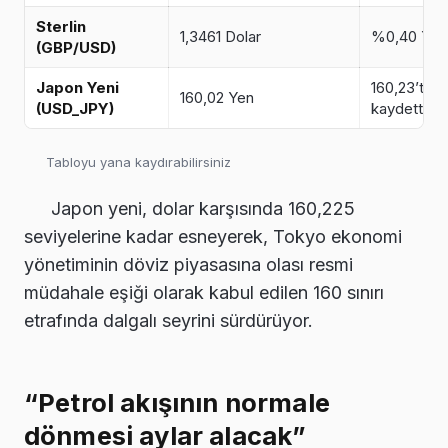
Sterlin
1,3461 Dolar
%0,40 Yüks
(GBP/USD)
Japon Yeni
160,23’ten
160,02 Yen
(USD_JPY)
kaydetti.
Tabloyu yana kaydırabilirsiniz
Japon yeni, dolar karşısında 160,225
seviyelerine kadar esneyerek, Tokyo ekonomi
yönetiminin döviz piyasasına olası resmi
müdahale eşiği olarak kabul edilen 160 sınırı
etrafında dalgalı seyrini sürdürüyor.
“Petrol akışının normale
dönmesi aylar alacak”