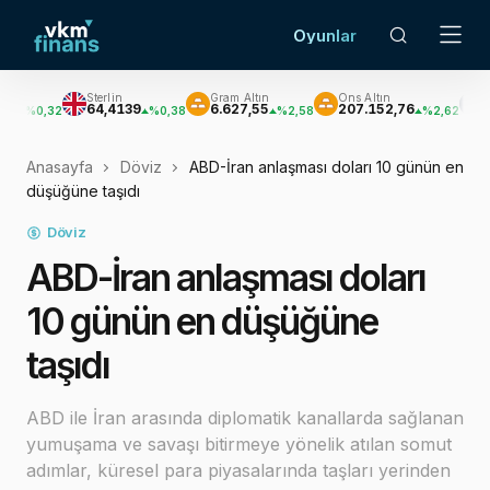
Oyunlar
Sterlin
Gram Altın
Ons Altın
Gümüş
64,4139
6.627,55
207.152,76
3.033,47
%0,38
%2,58
%2,62
%
Anasayfa
Döviz
ABD-İran anlaşması doları 10 günün en
düşüğüne taşıdı
Döviz
ABD-İran anlaşması doları
10 günün en düşüğüne
taşıdı
ABD ile İran arasında diplomatik kanallarda sağlanan
yumuşama ve savaşı bitirmeye yönelik atılan somut
adımlar, küresel para piyasalarında taşları yerinden