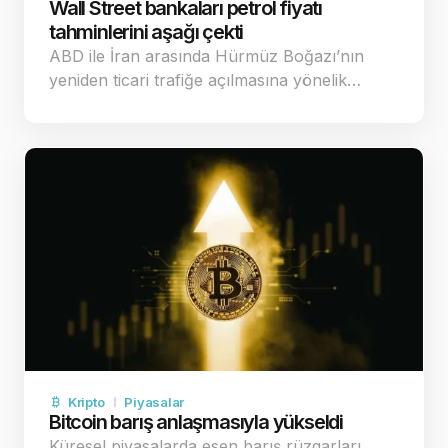
Wall Street bankaları petrol fiyatı
tahminlerini aşağı çekti
ABD ile İran arasında Hürmüz Boğazı’nın
yeniden ticari trafiğe açılmasına yönelik…
Kripto
Piyasalar
Bitcoin barış anlaşmasıyla yükseldi
Küresel piyasalarda esen barış rüzgarları,