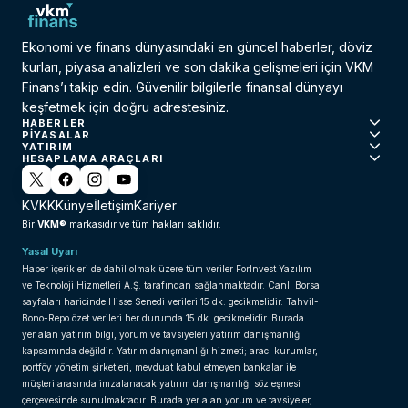
Ekonomi ve finans dünyasındaki en güncel haberler, döviz
kurları, piyasa analizleri ve son dakika gelişmeleri için VKM
Finans’ı takip edin. Güvenilir bilgilerle finansal dünyayı
keşfetmek için doğru adrestesiniz.
HABERLER
PIYASALAR
YATIRIM
HESAPLAMA ARAÇLARI
KVKK
Künye
İletişim
Kariyer
VKM®
Bir
markasıdır ve tüm hakları saklıdır.
Yasal Uyarı
Haber içerikleri de dahil olmak üzere tüm veriler ForInvest Yazılım
ve Teknoloji Hizmetleri A.Ş. tarafından sağlanmaktadır. Canlı Borsa
sayfaları haricinde Hisse Senedi verileri 15 dk. gecikmelidir. Tahvil-
Bono-Repo özet verileri her durumda 15 dk. gecikmelidir. Burada
yer alan yatırım bilgi, yorum ve tavsiyeleri yatırım danışmanlığı
kapsamında değildir. Yatırım danışmanlığı hizmeti; aracı kurumlar,
portföy yönetim şirketleri, mevduat kabul etmeyen bankalar ile
müşteri arasında imzalanacak yatırım danışmanlığı sözleşmesi
çerçevesinde sunulmaktadır. Burada yer alan yorum ve tavsiyeler,