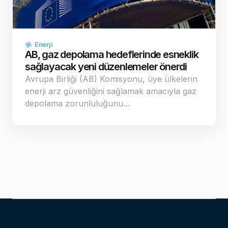
Enerji
AB, gaz depolama hedeflerinde esneklik
sağlayacak yeni düzenlemeler önerdi
Avrupa Birliği (AB) Komisyonu, üye ülkelerin
enerji arz güvenliğini sağlamak amacıyla gaz
depolama zorunluluğunu…