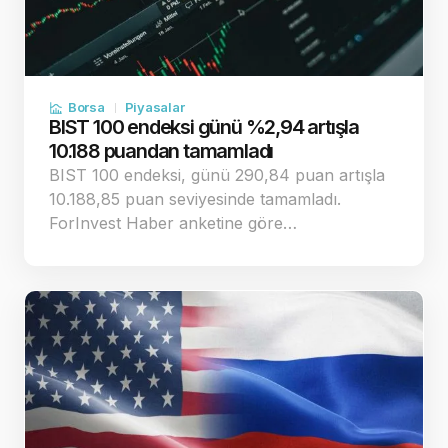
Borsa
Piyasalar
BIST 100 endeksi günü %2,94 artışla
10.188 puandan tamamladı
BIST 100 endeksi, günü 290,84 puan artışla
10.188,85 puan seviyesinde tamamladı.
ForInvest Haber anketine göre…