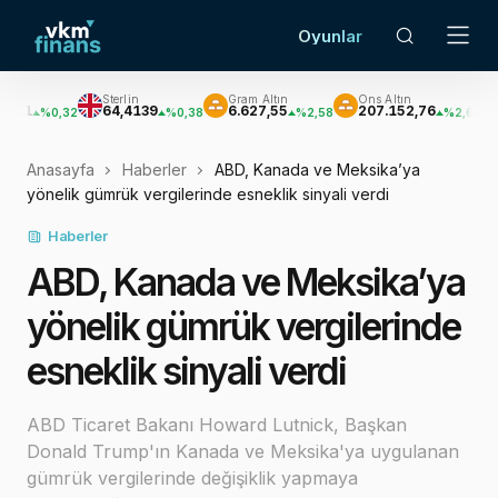
Oyunlar
Sterlin
Gram Altın
Ons Altın
Gümüş
64,4139
6.627,55
207.152,76
3.033,
0,32
%0,38
%2,58
%2,62
Anasayfa
Haberler
ABD, Kanada ve Meksika’ya
yönelik gümrük vergilerinde esneklik sinyali verdi
Haberler
ABD, Kanada ve Meksika’ya
yönelik gümrük vergilerinde
esneklik sinyali verdi
ABD Ticaret Bakanı Howard Lutnick, Başkan
Donald Trump'ın Kanada ve Meksika'ya uygulanan
gümrük vergilerinde değişiklik yapmaya