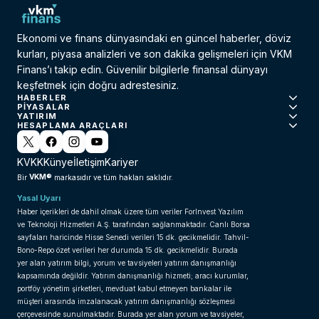
Ekonomi ve finans dünyasındaki en güncel haberler, döviz
kurları, piyasa analizleri ve son dakika gelişmeleri için VKM
Finans’ı takip edin. Güvenilir bilgilerle finansal dünyayı
keşfetmek için doğru adrestesiniz.
HABERLER
PIYASALAR
YATIRIM
HESAPLAMA ARAÇLARI
KVKK
Künye
İletişim
Kariyer
VKM®
Bir
markasıdır ve tüm hakları saklıdır.
Yasal Uyarı
Haber içerikleri de dahil olmak üzere tüm veriler ForInvest Yazılım
ve Teknoloji Hizmetleri A.Ş. tarafından sağlanmaktadır. Canlı Borsa
sayfaları haricinde Hisse Senedi verileri 15 dk. gecikmelidir. Tahvil-
Bono-Repo özet verileri her durumda 15 dk. gecikmelidir. Burada
yer alan yatırım bilgi, yorum ve tavsiyeleri yatırım danışmanlığı
kapsamında değildir. Yatırım danışmanlığı hizmeti; aracı kurumlar,
portföy yönetim şirketleri, mevduat kabul etmeyen bankalar ile
müşteri arasında imzalanacak yatırım danışmanlığı sözleşmesi
çerçevesinde sunulmaktadır. Burada yer alan yorum ve tavsiyeler,