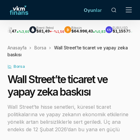
Oyunlar
Brent Petrol
Bitcoin
EUR/USD
₿
€$
$81,49
$64.996,43
$1,15575
%3,60
-%1,56
%0,83
%0,29
Anasayfa
Borsa
Wall Street’te ticaret ve yapay zeka
baskısı
Borsa
Wall Street’te ticaret ve
yapay zeka baskısı
Wall Street’te hisse senetleri, küresel ticaret
politikalarına ve yapay zekanın ekonomik etkilerine
yönelik artan belirsizliklerle sert geriledi. Üç ana
endeks de 12 Şubat 2026’dan bu yana en güçlü
günlük düşüşünü kayde…