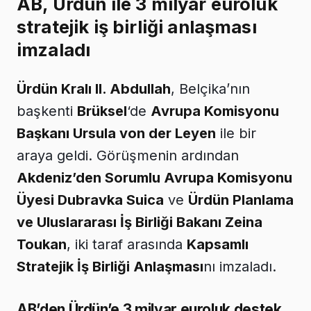
AB, Ürdün ile 3 milyar euroluk
stratejik iş birliği anlaşması
imzaladı
Ürdün Kralı II. Abdullah
, Belçika’nın
başkenti
Brüksel
‘de
Avrupa Komisyonu
Başkanı Ursula von der Leyen
ile bir
araya geldi. Görüşmenin ardından
Akdeniz’den Sorumlu Avrupa Komisyonu
Üyesi Dubravka Suica
ve
Ürdün Planlama
ve Uluslararası İş Birliği Bakanı Zeina
Toukan
, iki taraf arasında
Kapsamlı
Stratejik İş Birliği Anlaşması
nı imzaladı.
AB’den Ürdün’e 3 milyar euroluk destek