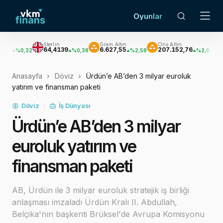
Oyunlar
Sterlin
Gram Altın
Ons Altın
Gümüş
64,4139
6.627,55
207.152,76
3.033,4
,32
%0,38
%2,58
%2,62
Anasayfa
Döviz
Ürdün’e AB’den 3 milyar euroluk
yatırım ve finansman paketi
Döviz
İş Dünyası
Ürdün’e AB’den 3 milyar
euroluk yatırım ve
finansman paketi
AB, Ürdün ile 3 milyar euroluk stratejik iş birliği
anlaşması imzaladı Ürdün Kralı II. Abdullah,
Belçika'nın başkenti Brüksel'de Avrupa Komisyonu