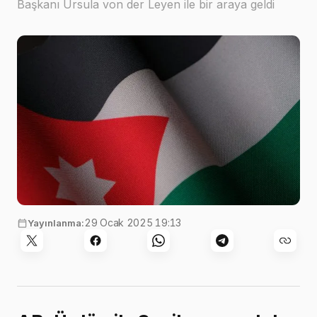
Başkanı Ursula von der Leyen ile bir araya geldi
Görsel:
engin akyurt
,
Unsplash
29 Ocak 2025 19:13
Yayınlanma: