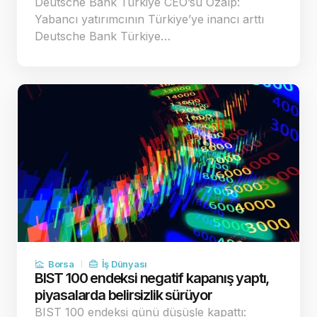
Deutsche Bank Türkiye CEO’su Özalp:
Yabancı yatırımcının Türkiye’ye inancı arttı
Deutsche Bank Türkiye…
Borsa
İş Dünyası
BIST 100 endeksi negatif kapanış yaptı,
piyasalarda belirsizlik sürüyor
BIST 100 endeksi günü düşüşle kapattı: