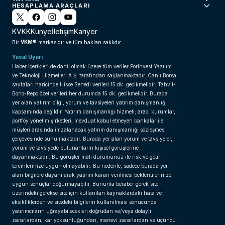
HESAPLAMA ARAÇLARI
KVKK
Künye
İletişim
Kariyer
VKM®
Bir
markasıdır ve tüm hakları saklıdır.
Yasal Uyarı
Haber içerikleri de dahil olmak üzere tüm veriler ForInvest Yazılım
ve Teknoloji Hizmetleri A.Ş. tarafından sağlanmaktadır. Canlı Borsa
sayfaları haricinde Hisse Senedi verileri 15 dk. gecikmelidir. Tahvil-
Bono-Repo özet verileri her durumda 15 dk. gecikmelidir. Burada
yer alan yatırım bilgi, yorum ve tavsiyeleri yatırım danışmanlığı
kapsamında değildir. Yatırım danışmanlığı hizmeti; aracı kurumlar,
portföy yönetim şirketleri, mevduat kabul etmeyen bankalar ile
müşteri arasında imzalanacak yatırım danışmanlığı sözleşmesi
çerçevesinde sunulmaktadır. Burada yer alan yorum ve tavsiyeler,
yorum ve tavsiyede bulunanların kişisel görüşlerine
dayanmaktadır. Bu görüşler mali durumunuz ile risk ve getiri
tercihlerinize uygun olmayabilir. Bu nedenle, sadece burada yer
alan bilgilere dayanılarak yatırım kararı verilmesi beklentilerinize
uygun sonuçlar doğurmayabilir. Bununla beraber gerek site
üzerindeki gerekse site için kullanılan kaynaklardaki hata ve
eksikliklerden ve sitedeki bilgilerin kullanılması sonucunda
yatırımcıların uğrayabilecekleri doğrudan ve/veya dolaylı
zararlardan, kar yoksunluğundan, manevi zararlardan ve üçüncü