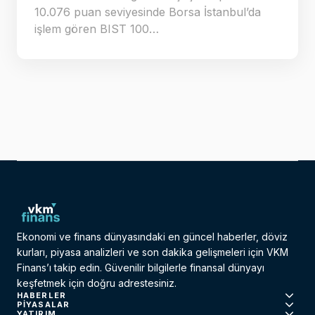
10.076 puan seviyesinde Borsa İstanbul’da
işlem gören BIST 100…
Ekonomi ve finans dünyasındaki en güncel haberler, döviz
kurları, piyasa analizleri ve son dakika gelişmeleri için VKM
Finans’ı takip edin. Güvenilir bilgilerle finansal dünyayı
keşfetmek için doğru adrestesiniz.
HABERLER
PIYASALAR
YATIRIM