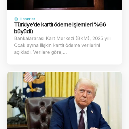
Haberler
Türkiye’de kartlı ödeme işlemleri %66
büyüdü
Bankalararası Kart Merkezi (BKM), 2025 yılı
Ocak ayına ilişkin kartlı ödeme verilerini
açıkladı. Verilere göre,…