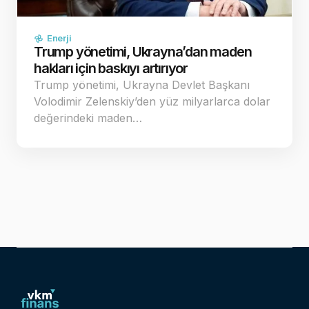
Enerji
Trump yönetimi, Ukrayna’dan maden
hakları için baskıyı artırıyor
Trump yönetimi, Ukrayna Devlet Başkanı
Volodimir Zelenskiy’den yüz milyarlarca dolar
değerindeki maden…