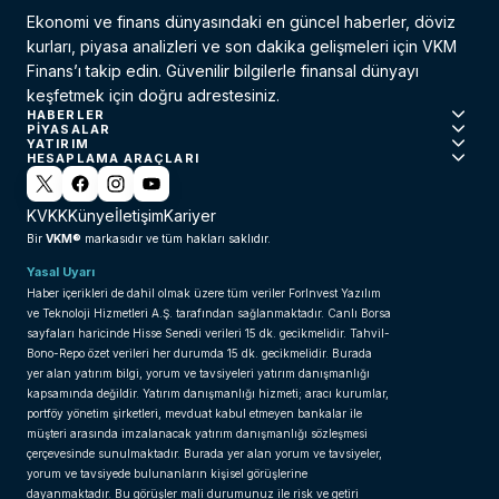
Ekonomi ve finans dünyasındaki en güncel haberler, döviz
kurları, piyasa analizleri ve son dakika gelişmeleri için VKM
Finans’ı takip edin. Güvenilir bilgilerle finansal dünyayı
keşfetmek için doğru adrestesiniz.
HABERLER
PIYASALAR
YATIRIM
HESAPLAMA ARAÇLARI
KVKK
Künye
İletişim
Kariyer
VKM®
Bir
markasıdır ve tüm hakları saklıdır.
Yasal Uyarı
Haber içerikleri de dahil olmak üzere tüm veriler ForInvest Yazılım
ve Teknoloji Hizmetleri A.Ş. tarafından sağlanmaktadır. Canlı Borsa
sayfaları haricinde Hisse Senedi verileri 15 dk. gecikmelidir. Tahvil-
Bono-Repo özet verileri her durumda 15 dk. gecikmelidir. Burada
yer alan yatırım bilgi, yorum ve tavsiyeleri yatırım danışmanlığı
kapsamında değildir. Yatırım danışmanlığı hizmeti; aracı kurumlar,
portföy yönetim şirketleri, mevduat kabul etmeyen bankalar ile
müşteri arasında imzalanacak yatırım danışmanlığı sözleşmesi
çerçevesinde sunulmaktadır. Burada yer alan yorum ve tavsiyeler,
yorum ve tavsiyede bulunanların kişisel görüşlerine
dayanmaktadır. Bu görüşler mali durumunuz ile risk ve getiri