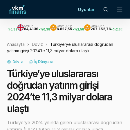
Oyunlar
Sterlin
Gram Altın
Ons Altın
Gümüş
64,4139
6.627,55
207.152,76
3.033,47
2
%0,38
%2,58
%2,62
Anasayfa
Döviz
Türkiye’ye uluslararası doğrudan
yatırım girişi 2024’te 11,3 milyar dolara ulaştı
Döviz
İş Dünyası
Türkiye’ye uluslararası
doğrudan yatırım girişi
2024’te 11,3 milyar dolara
ulaştı
Türkiye'ye 2024 yılında gelen uluslararası doğrudan
yatırım (UDY) tutarı 11,3 milyar dolara ulaştı