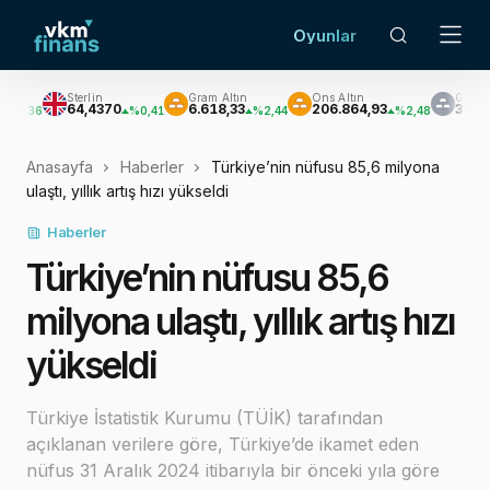
Oyunlar
terlin
Gram Altın
Ons Altın
Gümüş
64,4370
6.618,33
206.864,93
3.023,12
%0,41
%2,44
%2,48
%3,25
Anasayfa
Haberler
Türkiye’nin nüfusu 85,6 milyona
ulaştı, yıllık artış hızı yükseldi
Haberler
Türkiye’nin nüfusu 85,6
milyona ulaştı, yıllık artış hızı
yükseldi
Türkiye İstatistik Kurumu (TÜİK) tarafından
açıklanan verilere göre, Türkiye’de ikamet eden
nüfus 31 Aralık 2024 itibarıyla bir önceki yıla göre