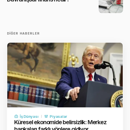
DIĞER HABERLER
İş Dünyası
Piyasalar
Küresel ekonomide belirsizlik: Merkez
bankaları farklı yönlere gidiyor