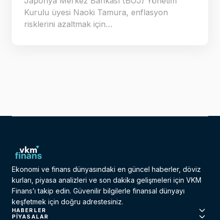
Japonya Merkez Bankası (BOJ) Yönetim
Kurulu üyesi Naoki Tamura, enflasyon
risklerini azaltmak için…
Ekonomi ve finans dünyasındaki en güncel haberler, döviz
kurları, piyasa analizleri ve son dakika gelişmeleri için VKM
Finans’ı takip edin. Güvenilir bilgilerle finansal dünyayı
keşfetmek için doğru adrestesiniz.
HABERLER
PIYASALAR