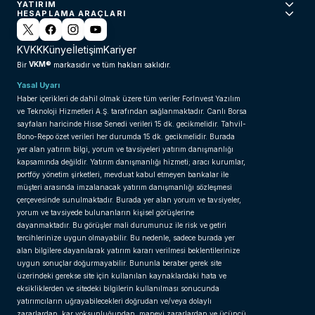
YATIRIM
HESAPLAMA ARAÇLARI
KVKK
Künye
İletişim
Kariyer
VKM®
Bir
markasıdır ve tüm hakları saklıdır.
Yasal Uyarı
Haber içerikleri de dahil olmak üzere tüm veriler ForInvest Yazılım
ve Teknoloji Hizmetleri A.Ş. tarafından sağlanmaktadır. Canlı Borsa
sayfaları haricinde Hisse Senedi verileri 15 dk. gecikmelidir. Tahvil-
Bono-Repo özet verileri her durumda 15 dk. gecikmelidir. Burada
yer alan yatırım bilgi, yorum ve tavsiyeleri yatırım danışmanlığı
kapsamında değildir. Yatırım danışmanlığı hizmeti; aracı kurumlar,
portföy yönetim şirketleri, mevduat kabul etmeyen bankalar ile
müşteri arasında imzalanacak yatırım danışmanlığı sözleşmesi
çerçevesinde sunulmaktadır. Burada yer alan yorum ve tavsiyeler,
yorum ve tavsiyede bulunanların kişisel görüşlerine
dayanmaktadır. Bu görüşler mali durumunuz ile risk ve getiri
tercihlerinize uygun olmayabilir. Bu nedenle, sadece burada yer
alan bilgilere dayanılarak yatırım kararı verilmesi beklentilerinize
uygun sonuçlar doğurmayabilir. Bununla beraber gerek site
üzerindeki gerekse site için kullanılan kaynaklardaki hata ve
eksikliklerden ve sitedeki bilgilerin kullanılması sonucunda
yatırımcıların uğrayabilecekleri doğrudan ve/veya dolaylı
zararlardan, kar yoksunluğundan, manevi zararlardan ve üçüncü