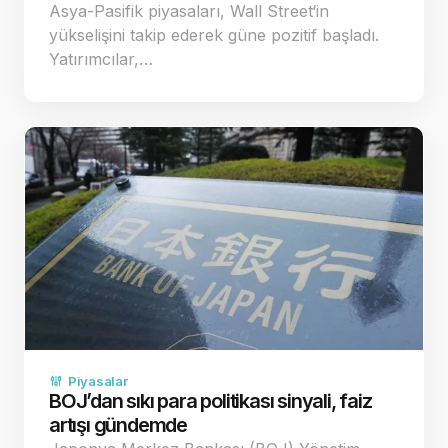
Asya-Pasifik piyasaları, Wall Street‘in
yükselişini takip ederek güne pozitif başladı.
Yatırımcılar,…
Piyasalar
BOJ’dan sıkı para politikası sinyali, faiz
artışı gündemde