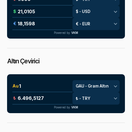
$
€
Powered by
VKM
Altın Çevirici
Au
₺
Powered by
VKM