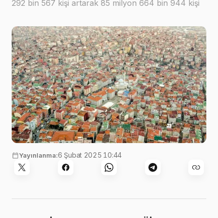
292 bin 567 kişi artarak 85 milyon 664 bin 944 kişi
oldu
Görsel:
Luke Michael
,
Unsplash
6 Şubat 2025 10:44
Yayınlanma: