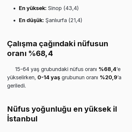
En yüksek:
Sinop (43,4)
En düşük:
Şanlıurfa (21,4)
Çalışma çağındaki nüfusun
oranı %68,4
15-64 yaş grubundaki nüfus oranı
%68,4
’e
yükselirken,
0-14 yaş
grubunun oranı
%20,9
’a
geriledi.
Nüfus yoğunluğu en yüksek il
İstanbul