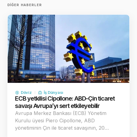
DIĞER HABERLER
Döviz
İş Dünyası
ECB yetkilisi Cipollone: ABD-Çin ticaret
savaşı Avrupa’yı sert etkileyebilir
Avrupa Merkez Bankası (ECB) Yönetim
Kurulu üyesi Piero Cipollone, ABD
yönetiminin Çin ile ticaret savaşının, 20…