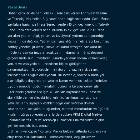
Yasal Uyarı
Haber içerikleri de dahil olmak üzere tüm veriler ForInvest Yazılım
ve Teknoloji Hizmetleri A.Ş. tarafından sağlanmaktadır. Canlı Borsa
sayfaları haricinde Hisse Senedi verileri 15 dk. gecikmelidir. Tahvil-
Bono-Repo özet verileri her durumda 15 dk. gecikmelidir. Burada
yer alan yatırım bilgi, yorum ve tavsiyeleri yatırım danışmanlığı
kapsamında değildir. Yatırım danışmanlığı hizmeti; aracı kurumlar,
portföy yönetim şirketleri, mevduat kabul etmeyen bankalar ile
müşteri arasında imzalanacak yatırım danışmanlığı sözleşmesi
çerçevesinde sunulmaktadır. Burada yer alan yorum ve tavsiyeler,
yorum ve tavsiyede bulunanların kişisel görüşlerine
dayanmaktadır. Bu görüşler mali durumunuz ile risk ve getiri
tercihlerinize uygun olmayabilir. Bu nedenle, sadece burada yer
alan bilgilere dayanılarak yatırım kararı verilmesi beklentilerinize
uygun sonuçlar doğurmayabilir. Bununla beraber gerek site
üzerindeki gerekse site için kullanılan kaynaklardaki hata ve
eksikliklerden ve sitedeki bilgilerin kullanılması sonucunda
yatırımcıların uğrayabilecekleri doğrudan ve/veya dolaylı
zararlardan, kar yoksunluğundan, manevi zararlardan ve üçüncü
kişilerin uğrayabileceği zararlardan dolayı VKM Digital Medya
Reklamcılık Yazılım ve Teknoloji Hizmetleri Limited Şirketi hiçbir
şekilde sorumlu tutulamaz.
BIST isim ve logosu "Koruma Marka Belgesi" altında korunmakta
olup izinsiz kullanılamaz, iktibas edilemez, değiştirilemez.