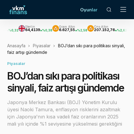
Oyunlar
Sterlin
Gram Altın
Ons Altın
Gümüş
64,4139
6.627,55
207.152,76
3.033,47
32
%0,38
%2,58
%2,62
Anasayfa
Piyasalar
BOJ’dan sıkı para politikası sinyali,
faiz artışı gündemde
Piyasalar
BOJ’dan sıkı para politikası
sinyali, faiz artışı gündemde
Japonya Merkez Bankası (BOJ) Yönetim Kurulu
üyesi Naoki Tamura, enflasyon risklerini azaltmak
için Japonya'nın kısa vadeli faiz oranlarının 2025
mali yılı içinde %1 seviyesine yükselmesi gerektiğini
belirtti