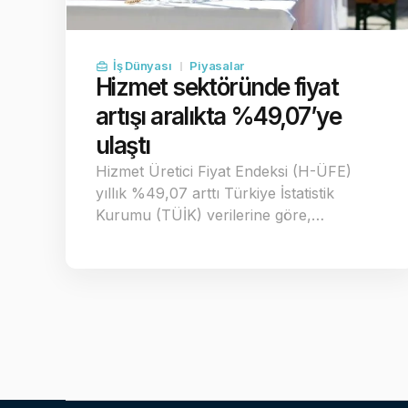
İş Dünyası
Piyasalar
Hizmet sektöründe fiyat
artışı aralıkta %49,07’ye
ulaştı
Hizmet Üretici Fiyat Endeksi (H-ÜFE)
yıllık %49,07 arttı Türkiye İstatistik
Kurumu (TÜİK) verilerine göre,…