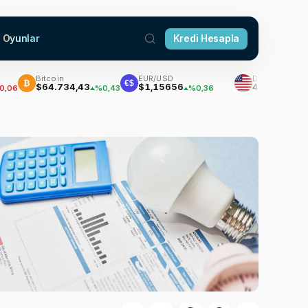
Oyunlar
Kredi Hesapla
Bitcoin
EUR/USD
Dolar
₿
€$
$64.734,43
$1,15656
47,6982
%0,43
%0,36
%0,15