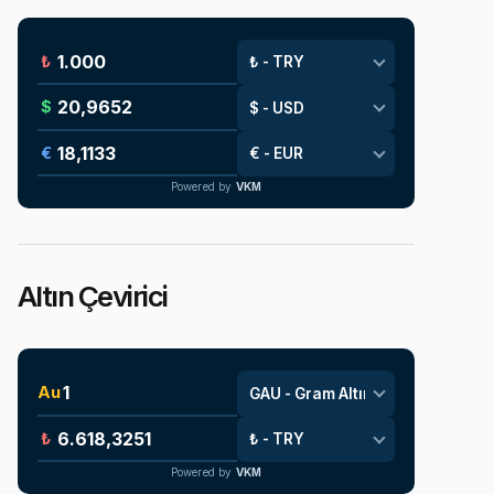
₺
$
€
Powered by
VKM
Altın Çevirici
Au
₺
Powered by
VKM