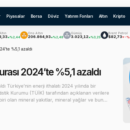
r
Piyasalar
Borsa
Döviz
Yatırım Fonları
Altın
Kripto
Ons Altın
Gümüş
Brent Petrol
206.864,93
3.023,12
$82,73
%2,44
%2,48
%3,25
-%0,06
024’te %5,1 azaldı
aturası 2024’te %5,1 azaldı
dı Türkiye’nin enerji ithalatı 2024 yılında bir
tistik Kurumu (TÜİK) tarafından açıklanan verilere
biri olan mineral yakıtlar, mineral yağlar ve bun…