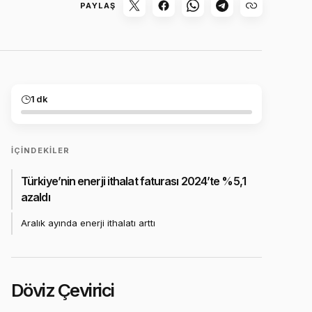
PAYLAŞ
1 dk
İÇINDEKILER
Türkiye’nin enerji ithalat faturası 2024’te %5,1
azaldı
Aralık ayında enerji ithalatı arttı
Döviz Çevirici