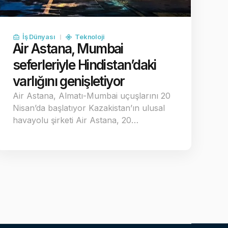
İş Dünyası
Teknoloji
Air Astana, Mumbai
seferleriyle Hindistan’daki
varlığını genişletiyor
Air Astana, Almatı-Mumbai uçuşlarını 20
Nisan’da başlatıyor Kazakistan’ın ulusal
havayolu şirketi Air Astana, 20…