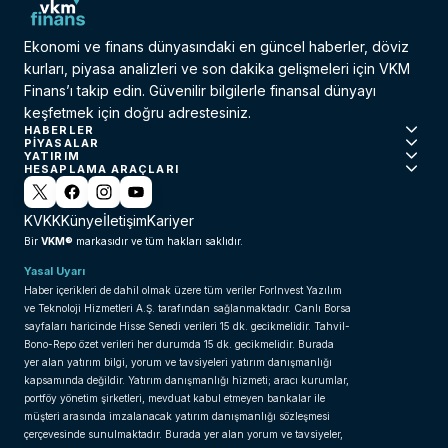
Ekonomi ve finans dünyasındaki en güncel haberler, döviz
kurları, piyasa analizleri ve son dakika gelişmeleri için VKM
Finans’ı takip edin. Güvenilir bilgilerle finansal dünyayı
keşfetmek için doğru adrestesiniz.
HABERLER
PIYASALAR
YATIRIM
HESAPLAMA ARAÇLARI
KVKK
Künye
İletişim
Kariyer
VKM®
Bir
markasıdır ve tüm hakları saklıdır.
Yasal Uyarı
Haber içerikleri de dahil olmak üzere tüm veriler ForInvest Yazılım
ve Teknoloji Hizmetleri A.Ş. tarafından sağlanmaktadır. Canlı Borsa
sayfaları haricinde Hisse Senedi verileri 15 dk. gecikmelidir. Tahvil-
Bono-Repo özet verileri her durumda 15 dk. gecikmelidir. Burada
yer alan yatırım bilgi, yorum ve tavsiyeleri yatırım danışmanlığı
kapsamında değildir. Yatırım danışmanlığı hizmeti; aracı kurumlar,
portföy yönetim şirketleri, mevduat kabul etmeyen bankalar ile
müşteri arasında imzalanacak yatırım danışmanlığı sözleşmesi
çerçevesinde sunulmaktadır. Burada yer alan yorum ve tavsiyeler,