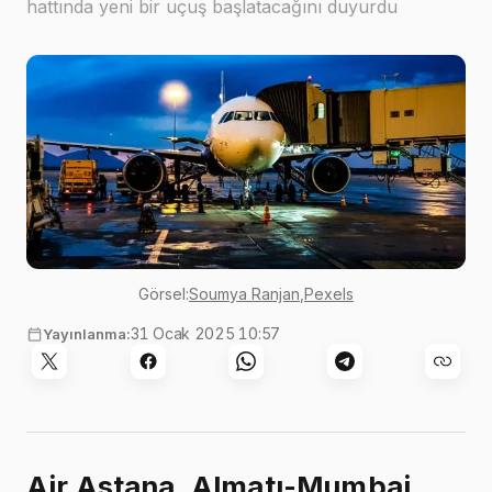
hattında yeni bir uçuş başlatacağını duyurdu
Görsel:
Soumya Ranjan
,
Pexels
31 Ocak 2025 10:57
Yayınlanma:
Air Astana, Almatı-Mumbai