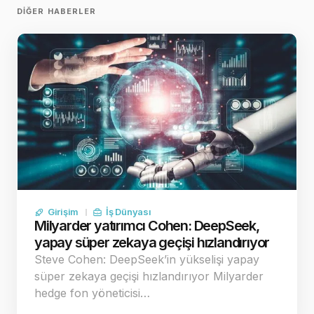
DIĞER HABERLER
Girişim
İş Dünyası
Milyarder yatırımcı Cohen: DeepSeek,
yapay süper zekaya geçişi hızlandırıyor
Steve Cohen: DeepSeek’in yükselişi yapay
süper zekaya geçişi hızlandırıyor Milyarder
hedge fon yöneticisi…