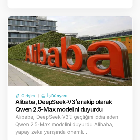
Girişim
İş Dünyası
Alibaba, DeepSeek-V3’e rakip olarak
Qwen 2.5-Max modelini duyurdu
Alibaba, DeepSeek-V3’ü geçtiğini iddia eden
Qwen 2.5-Max modelini duyurdu Alibaba,
yapay zeka yarışında önemli…