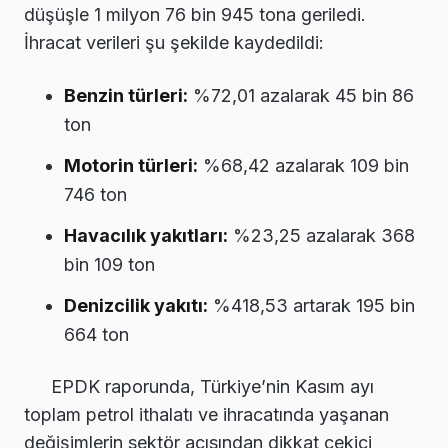
düşüşle 1 milyon 76 bin 945 tona geriledi.
İhracat verileri şu şekilde kaydedildi:
Benzin türleri:
%72,01 azalarak 45 bin 86
ton
Motorin türleri:
%68,42 azalarak 109 bin
746 ton
Havacılık yakıtları:
%23,25 azalarak 368
bin 109 ton
Denizcilik yakıtı:
%418,53 artarak 195 bin
664 ton
EPDK raporunda, Türkiye’nin Kasım ayı
toplam petrol ithalatı ve ihracatında yaşanan
değişimlerin sektör açısından dikkat çekici