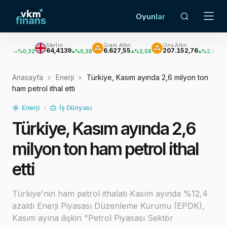
Oyunlar
Sterlin
Gram Altın
Ons Altın
Gümüş
64,4139
6.627,55
207.152,76
3.033,4
,32
%0,38
%2,58
%2,62
Anasayfa
Enerji
Türkiye, Kasım ayında 2,6 milyon ton
ham petrol ithal etti
Enerji
İş Dünyası
Türkiye, Kasım ayında 2,6
milyon ton ham petrol ithal
etti
Türkiye'nin ham petrol ithalatı Kasım ayında %12,4
azaldı Enerji Piyasası Düzenleme Kurumu (EPDK),
Kasım ayına ilişkin "Petrol Piyasası Sektör