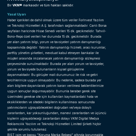
VKM®
Bir
markasıdır ve tüm hakları saklıdır.
Yasal Uyarı
Haber içerikleri de dahil olmak üzere tüm veriler ForInvest Yazılım
ve Teknoloji Hizmetleri A.Ş. tarafından sağlanmaktadır. Canlı Borsa
sayfaları haricinde Hisse Senedi verileri 15 dk. gecikmelidir. Tahvil-
Bono-Repo özet verileri her durumda 15 dk. gecikmelidir. Burada
yer alan yatırım bilgi, yorum ve tavsiyeleri yatırım danışmanlığı
kapsamında değildir. Yatırım danışmanlığı hizmeti; aracı kurumlar,
portföy yönetim şirketleri, mevduat kabul etmeyen bankalar ile
müşteri arasında imzalanacak yatırım danışmanlığı sözleşmesi
çerçevesinde sunulmaktadır. Burada yer alan yorum ve tavsiyeler,
yorum ve tavsiyede bulunanların kişisel görüşlerine
dayanmaktadır. Bu görüşler mali durumunuz ile risk ve getiri
tercihlerinize uygun olmayabilir. Bu nedenle, sadece burada yer
alan bilgilere dayanılarak yatırım kararı verilmesi beklentilerinize
uygun sonuçlar doğurmayabilir. Bununla beraber gerek site
üzerindeki gerekse site için kullanılan kaynaklardaki hata ve
eksikliklerden ve sitedeki bilgilerin kullanılması sonucunda
yatırımcıların uğrayabilecekleri doğrudan ve/veya dolaylı
zararlardan, kar yoksunluğundan, manevi zararlardan ve üçüncü
kişilerin uğrayabileceği zararlardan dolayı VKM Digital Medya
Reklamcılık Yazılım ve Teknoloji Hizmetleri Limited Şirketi hiçbir
şekilde sorumlu tutulamaz.
BIST isim ve logosu "Koruma Marka Belgesi" altında korunmakta