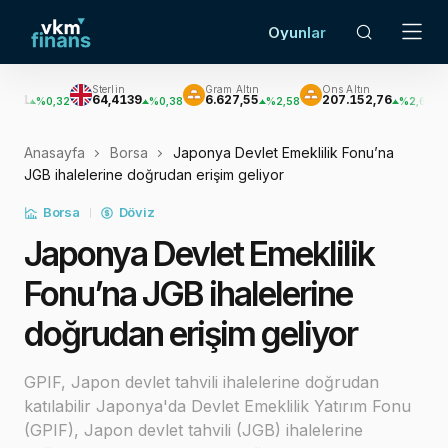
Oyunlar
Sterlin
Gram Altın
Ons Altın
Gümüş
64,4139
6.627,55
207.152,76
3.033,
0,32
%0,38
%2,58
%2,62
Anasayfa
Borsa
Japonya Devlet Emeklilik Fonu’na
JGB ihalelerine doğrudan erişim geliyor
Borsa
Döviz
Japonya Devlet Emeklilik
Fonu’na JGB ihalelerine
doğrudan erişim geliyor
GPIF, Japon devlet tahvili ihalelerine doğrudan
katılabilir Japonya'da Devlet Emeklilik Yatırım Fonu
(GPIF), Japon devlet tahvili (JGB) ihalelerine