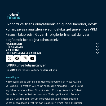
Ekonomi ve finans dünyasındaki en güncel haberler, döviz
kurları, piyasa analizleri ve son dakika gelişmeleri için VKM
Finans’ı takip edin. Güvenilir bilgilerle finansal dünyayı
keşfetmek için doğru adrestesiniz.
HABERLER
PIYASALAR
YATIRIM
HESAPLAMA ARAÇLARI
KVKK
Künye
İletişim
Kariyer
VKM®
Bir
markasıdır ve tüm hakları saklıdır.
Yasal Uyarı
Haber içerikleri de dahil olmak üzere tüm veriler ForInvest Yazılım
ve Teknoloji Hizmetleri A.Ş. tarafından sağlanmaktadır. Canlı Borsa
sayfaları haricinde Hisse Senedi verileri 15 dk. gecikmelidir. Tahvil-
Bono-Repo özet verileri her durumda 15 dk. gecikmelidir. Burada
yer alan yatırım bilgi, yorum ve tavsiyeleri yatırım danışmanlığı
kapsamında değildir. Yatırım danışmanlığı hizmeti; aracı kurumlar,