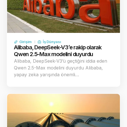
Girişim
İş Dünyası
Alibaba, DeepSeek-V3’e rakip olarak
Qwen 2.5-Max modelini duyurdu
Alibaba, DeepSeek-V3’ü geçtiğini iddia eden
Qwen 2.5-Max modelini duyurdu Alibaba,
yapay zeka yarışında önemli…