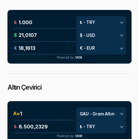
₺
$
€
Powered by
VKM
Altın Çevirici
Au
₺
Powered by
VKM