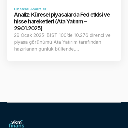
Finansal Analizler
Analiz: Küresel piyasalarda Fed etkisi ve
hisse hareketleri (Ata Yatırım –
29.01.2025)
29 Ocak 2025: BIST 100’de 10.276 direnci ve
piyasa görünümü Ata Yatırım tarafından
hazırlanan günlük bültende,…