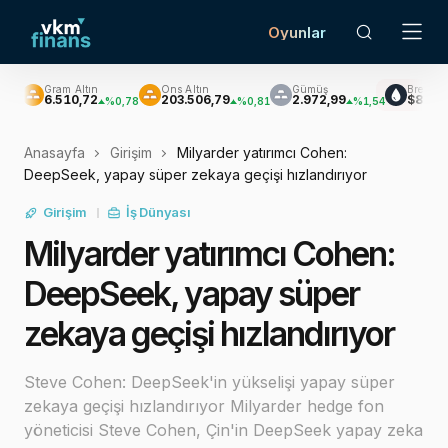
Oyunlar
ram Altın
Ons Altın
Gümüş
Brent Petrol
6.510,72
203.506,79
2.972,99
$82,90
%0,78
%0,81
%1,54
%0,14
Anasayfa
Girişim
Milyarder yatırımcı Cohen:
DeepSeek, yapay süper zekaya geçişi hızlandırıyor
Girişim
İş Dünyası
Milyarder yatırımcı Cohen:
DeepSeek, yapay süper
zekaya geçişi hızlandırıyor
Steve Cohen: DeepSeek'in yükselişi yapay süper
zekaya geçişi hızlandırıyor Milyarder hedge fon
yöneticisi Steve Cohen, Çin'in DeepSeek yapay zeka