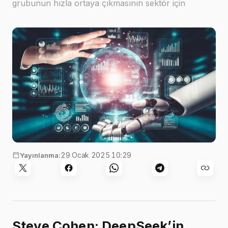
grubunun hızla ortaya çıkmasının sektör için
"yükseliş" anlamına geldiğini söyledi
29 Ocak 2025 10:29
Yayınlanma:
Steve Cohen: DeepSeek’in