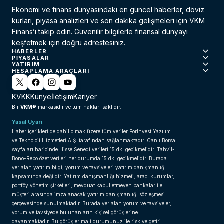
Ekonomi ve finans dünyasındaki en güncel haberler, döviz
kurları, piyasa analizleri ve son dakika gelişmeleri için VKM
Finans’ı takip edin. Güvenilir bilgilerle finansal dünyayı
keşfetmek için doğru adrestesiniz.
HABERLER
PIYASALAR
YATIRIM
HESAPLAMA ARAÇLARI
KVKK
Künye
İletişim
Kariyer
VKM®
Bir
markasıdır ve tüm hakları saklıdır.
Yasal Uyarı
Haber içerikleri de dahil olmak üzere tüm veriler ForInvest Yazılım
ve Teknoloji Hizmetleri A.Ş. tarafından sağlanmaktadır. Canlı Borsa
sayfaları haricinde Hisse Senedi verileri 15 dk. gecikmelidir. Tahvil-
Bono-Repo özet verileri her durumda 15 dk. gecikmelidir. Burada
yer alan yatırım bilgi, yorum ve tavsiyeleri yatırım danışmanlığı
kapsamında değildir. Yatırım danışmanlığı hizmeti; aracı kurumlar,
portföy yönetim şirketleri, mevduat kabul etmeyen bankalar ile
müşteri arasında imzalanacak yatırım danışmanlığı sözleşmesi
çerçevesinde sunulmaktadır. Burada yer alan yorum ve tavsiyeler,
yorum ve tavsiyede bulunanların kişisel görüşlerine
dayanmaktadır. Bu görüşler mali durumunuz ile risk ve getiri