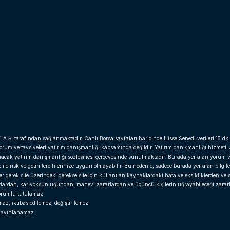
i A.Ş. tarafından sağlanmaktadır. Canlı Borsa sayfaları haricinde Hisse Senedi verileri 15 dk.
yorum ve tavsiyeleri yatırım danışmanlığı kapsamında değildir. Yatırım danışmanlığı hizmeti;
anacak yatırım danışmanlığı sözleşmesi çerçevesinde sunulmaktadır. Burada yer alan yorum v
e risk ve getiri tercihlerinize uygun olmayabilir. Bu nedenle, sadece burada yer alan bilgil
gerek site üzerindeki gerekse site için kullanılan kaynaklardaki hata ve eksikliklerden ve si
arlardan, kar yoksunluğundan, manevi zararlardan ve üçüncü kişilerin uğrayabileceği zara
 sorumlu tutulamaz.
z, iktibas edilemez, değiştirilemez.
r yayınlanamaz.