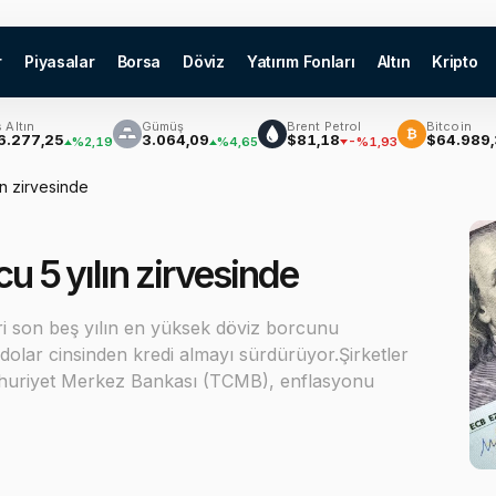
r
Piyasalar
Borsa
Döviz
Yatırım Fonları
Altın
Kripto
Gümüş
Brent Petrol
Bitcoin
₿
,25
3.064,09
$81,18
$64.989,37
%2,19
%4,65
-%1,93
%
ın zirvesinde
cu 5 yılın zirvesinde
i son beş yılın en yüksek döviz borcunu
e dolar cinsinden kredi almayı sürdürüyor.Şirketler
umhuriyet Merkez Bankası (TCMB), enflasyonu