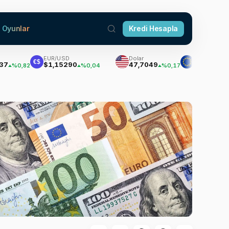
Oyunlar
Kredi Hesapla
EUR/USD
Dolar
Euro
€$
$1,15290
47,7049
55,0428
0,82
%0,04
%0,17
%0,05