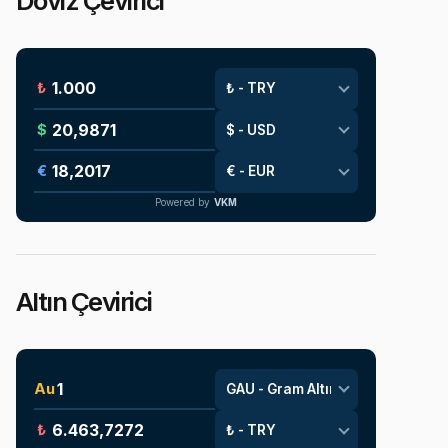
Döviz Çevirici
₺
$
€
Powered by
VKM
Altın Çevirici
Au
₺