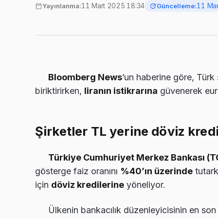
11 Mart 2025 18:34
11 Mar
Yayınlanma:
Güncelleme:
Bloomberg News
’un haberine göre, Türk 
biriktirirken,
liranın istikrarına
güvenerek euro
Şirketler TL yerine döviz kred
Türkiye Cumhuriyet Merkez Bankası (
gösterge faiz oranını
%40’ın üzerinde
tutark
için
döviz kredilerine
yöneliyor.
Ülkenin bankacılık düzenleyicisinin en son 