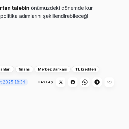
rtan talebin
önümüzdeki dönemde kur
olitika adımlarını şekillendirebileceği
ranları
finans
Merkez Bankası
TL kredileri
t 2025 18:34
PAYLAŞ