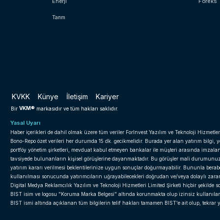
Enerji
Foreks
Tarım
KVKK
Künye
İletişim
Kariyer
VKM®
Bir
markasıdır ve tüm hakları saklıdır.
Yasal Uyarı
Haber içerikleri de dahil olmak üzere tüm veriler ForInvest Yazılım ve Teknoloji Hizmetler
Bono-Repo özet verileri her durumda 15 dk. gecikmelidir. Burada yer alan yatırım bilgi, 
portföy yönetim şirketleri, mevduat kabul etmeyen bankalar ile müşteri arasında imzal
tavsiyede bulunanların kişisel görüşlerine dayanmaktadır. Bu görüşler mali durumunuz il
yatırım kararı verilmesi beklentilerinize uygun sonuçlar doğurmayabilir. Bununla beraber 
kullanılması sonucunda yatırımcıların uğrayabilecekleri doğrudan ve/veya dolaylı zar
Digital Medya Reklamcılık Yazılım ve Teknoloji Hizmetleri Limited Şirketi hiçbir şekilde
BIST isim ve logosu "Koruma Marka Belgesi" altında korunmakta olup izinsiz kullanılama
BIST ismi altında açıklanan tüm bilgilerin telif hakları tamamen BIST'e ait olup, tekra