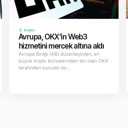
Kripto
Avrupa, OKX’in Web3
hizmetini mercek altına aldı
Avrupa Birliği (AB) düzenleyicileri, en
büyük kripto borsalarından biri olan OKX
tarafından sunulan bir…