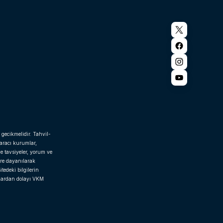
 gecikmelidir. Tahvil-
 aracı kurumlar,
e tavsiyeler, yorum ve
ere dayanılarak
tedeki bilgilerin
rlardan dolayı VKM