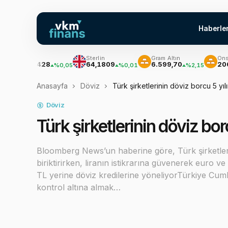
Haberle
Euro
Sterlin
Gram Altın
Ons Altın
55,0428
64,1809
6.599,70
206.277
%0,05
%0,01
%2,15
Anasayfa
Döviz
Türk şirketlerinin döviz borcu 5 yıl
Döviz
Türk şirketlerinin döviz bor
Bloomberg News’un haberine göre, Türk şirketler
biriktirirken, liranın istikrarına güvenerek euro v
TL yerine döviz kredilerine yöneliyorTürkiye C
kontrol altına almak…