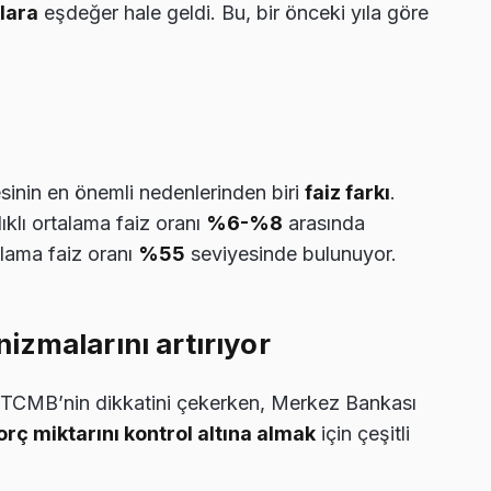
lara
eşdeğer hale geldi. Bu, bir önceki yıla göre
esinin en önemli nedenlerinden biri
faiz farkı
.
lıklı ortalama faiz oranı
%6-%8
arasında
talama faiz oranı
%55
seviyesinde bulunuyor.
izmalarını artırıyor
ı, TCMB’nin dikkatini çekerken, Merkez Bankası
orç miktarını kontrol altına almak
için çeşitli