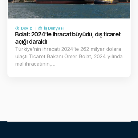
Döviz
İş Dünyası
Bolat: 2024’te ihracat büyüdü, dış ticaret
açığı daraldı
Türkiye’nin ihracatı 2024’te 262 milyar dolara
ulaştı Ticaret Bakanı Ömer Bolat, 2024 yılında
mal ihracatının,…