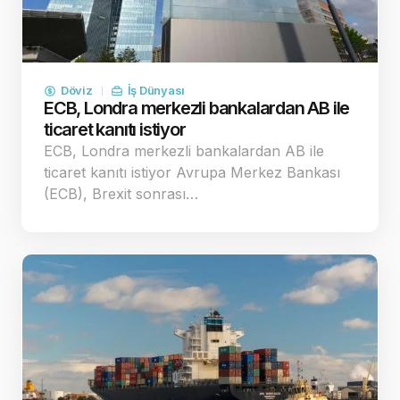
Döviz
İş Dünyası
ECB, Londra merkezli bankalardan AB ile
ticaret kanıtı istiyor
ECB, Londra merkezli bankalardan AB ile
ticaret kanıtı istiyor Avrupa Merkez Bankası
(ECB), Brexit sonrası…