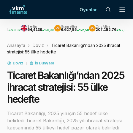
Oyunlar
Sterlin
Gram Altın
Ons Altın
Gümüş
64,4139
6.627,55
207.152,76
3.033,
0,32
%0,38
%2,58
%2,62
Anasayfa
Döviz
Ticaret Bakanlığı’ndan 2025 ihracat
stratejisi: 55 ülke hedefte
Döviz
İş Dünyası
Ticaret Bakanlığı’ndan 2025
ihracat stratejisi: 55 ülke
hedefte
Ticaret Bakanlığı, 2025 yılı için 55 hedef ülke
belirledi Ticaret Bakanlığı, 2025 yılı ihracat stratejisi
kapsamında 55 ülkeyi hedef pazar olarak belirledi