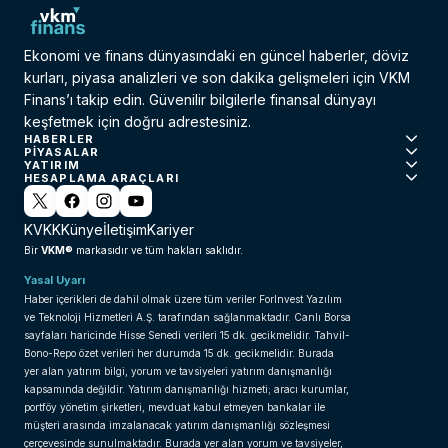
Ekonomi ve finans dünyasındaki en güncel haberler, döviz
kurları, piyasa analizleri ve son dakika gelişmeleri için VKM
Finans’ı takip edin. Güvenilir bilgilerle finansal dünyayı
keşfetmek için doğru adrestesiniz.
HABERLER
PIYASALAR
YATIRIM
HESAPLAMA ARAÇLARI
KVKK
Künye
İletişim
Kariyer
VKM®
Bir
markasıdır ve tüm hakları saklıdır.
Yasal Uyarı
Haber içerikleri de dahil olmak üzere tüm veriler ForInvest Yazılım
ve Teknoloji Hizmetleri A.Ş. tarafından sağlanmaktadır. Canlı Borsa
sayfaları haricinde Hisse Senedi verileri 15 dk. gecikmelidir. Tahvil-
Bono-Repo özet verileri her durumda 15 dk. gecikmelidir. Burada
yer alan yatırım bilgi, yorum ve tavsiyeleri yatırım danışmanlığı
kapsamında değildir. Yatırım danışmanlığı hizmeti; aracı kurumlar,
portföy yönetim şirketleri, mevduat kabul etmeyen bankalar ile
müşteri arasında imzalanacak yatırım danışmanlığı sözleşmesi
çerçevesinde sunulmaktadır. Burada yer alan yorum ve tavsiyeler,