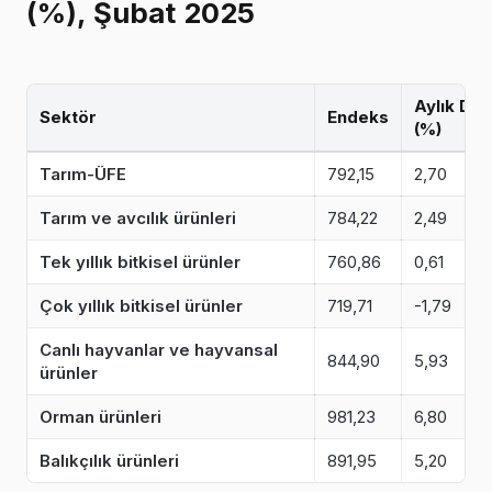
(%), Şubat 2025
Aylık Değ
Sektör
Endeks
(%)
Tarım-ÜFE
792,15
2,70
Tarım ve avcılık ürünleri
784,22
2,49
Tek yıllık bitkisel ürünler
760,86
0,61
Çok yıllık bitkisel ürünler
719,71
-1,79
Canlı hayvanlar ve hayvansal
844,90
5,93
ürünler
Orman ürünleri
981,23
6,80
Balıkçılık ürünleri
891,95
5,20