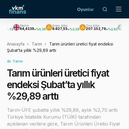
Oyunlar
Sterlin
Gram Altın
Ons Altın
Gümüş
64,4139
6.627,55
207.152,76
3.033,47
%0,38
%2,58
%2,62
%3
Anasayfa
Tarım
Tarım ürünleri üretici fiyat endeksi
Şubat’ta yıllık %29,89 arttı
Tarım
Tarım ürünleri üretici fiyat
endeksi Şubat’ta yıllık
%29,89 arttı
Tarım-ÜFE şubatta yıllık %29,89, aylık %2,70 arttı
Türkiye İstatistik Kurumu (TÜİK) tarafından
açıklanan verilere göre, Tarım Ürünleri Üretici Fiyat