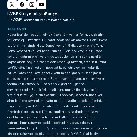
KVKK
Künye
İletişim
Kariyer
VKM®
Bir
markasıdır ve tüm hakları saklıdır.
Yasal Uyarı
Haber içerikleri de dahil olmak üzere tüm veriler ForInvest Yazılım
ve Teknoloji Hizmetleri A.Ş. tarafından sağlanmaktadır. Canlı Borsa
sayfaları haricinde Hisse Senedi verileri 15 dk. gecikmelidir. Tahvil-
Bono-Repo özet verileri her durumda 15 dk. gecikmelidir. Burada
yer alan yatırım bilgi, yorum ve tavsiyeleri yatırım danışmanlığı
kapsamında değildir. Yatırım danışmanlığı hizmeti; aracı kurumlar,
portföy yönetim şirketleri, mevduat kabul etmeyen bankalar ile
müşteri arasında imzalanacak yatırım danışmanlığı sözleşmesi
çerçevesinde sunulmaktadır. Burada yer alan yorum ve tavsiyeler,
yorum ve tavsiyede bulunanların kişisel görüşlerine
dayanmaktadır. Bu görüşler mali durumunuz ile risk ve getiri
tercihlerinize uygun olmayabilir. Bu nedenle, sadece burada yer
alan bilgilere dayanılarak yatırım kararı verilmesi beklentilerinize
uygun sonuçlar doğurmayabilir. Bununla beraber gerek site
üzerindeki gerekse site için kullanılan kaynaklardaki hata ve
eksikliklerden ve sitedeki bilgilerin kullanılması sonucunda
yatırımcıların uğrayabilecekleri doğrudan ve/veya dolaylı
zararlardan, kar yoksunluğundan, manevi zararlardan ve üçüncü
kişilerin uğrayabileceği zararlardan dolayı VKM Digital Medya