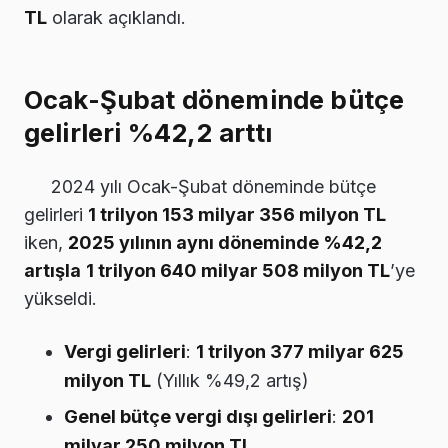
TL
olarak açıklandı.
Ocak-Şubat döneminde bütçe
gelirleri %42,2 arttı
2024 yılı Ocak-Şubat döneminde bütçe
gelirleri
1 trilyon 153 milyar 356 milyon TL
iken,
2025 yılının aynı döneminde %42,2
artışla
1 trilyon 640 milyar 508 milyon TL
’ye
yükseldi.
Vergi gelirleri
:
1 trilyon 377 milyar 625
milyon TL
(Yıllık %49,2 artış)
Genel bütçe vergi dışı gelirleri
:
201
milyar 250 milyon TL