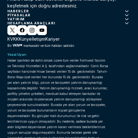
keşfetmek için doğru adrestesiniz.
HABERLER
PIYASALAR
YATIRIM
HESAPLAMA ARAÇLARI
KVKK
Künye
İletişim
Kariyer
VKM®
Bir
markasıdır ve tüm hakları saklıdır.
Yasal Uyarı
Haber içerikleri de dahil olmak üzere tüm veriler ForInvest Yazılım
ve Teknoloji Hizmetleri A.Ş. tarafından sağlanmaktadır. Canlı Borsa
sayfaları haricinde Hisse Senedi verileri 15 dk. gecikmelidir. Tahvil-
Bono-Repo özet verileri her durumda 15 dk. gecikmelidir. Burada
yer alan yatırım bilgi, yorum ve tavsiyeleri yatırım danışmanlığı
kapsamında değildir. Yatırım danışmanlığı hizmeti; aracı kurumlar,
portföy yönetim şirketleri, mevduat kabul etmeyen bankalar ile
müşteri arasında imzalanacak yatırım danışmanlığı sözleşmesi
çerçevesinde sunulmaktadır. Burada yer alan yorum ve tavsiyeler,
yorum ve tavsiyede bulunanların kişisel görüşlerine
dayanmaktadır. Bu görüşler mali durumunuz ile risk ve getiri
tercihlerinize uygun olmayabilir. Bu nedenle, sadece burada yer
alan bilgilere dayanılarak yatırım kararı verilmesi beklentilerinize
uygun sonuçlar doğurmayabilir. Bununla beraber gerek site