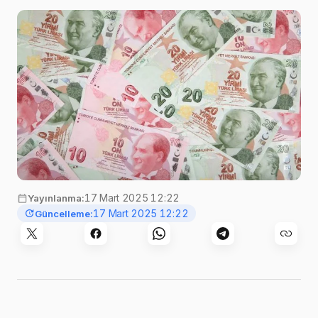
gerçekleşti.Faiz dışı bütçe giderleri 893…
Görsel:
PublicDomainPictures
,
Pixabay
17 Mart 2025 12:22
Yayınlanma:
17 Mart 2025 12:22
Güncelleme: