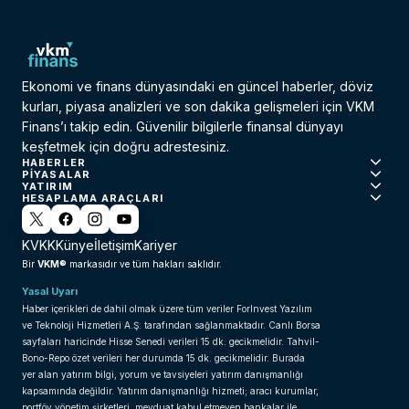
Ekonomi ve finans dünyasındaki en güncel haberler, döviz
kurları, piyasa analizleri ve son dakika gelişmeleri için VKM
Finans’ı takip edin. Güvenilir bilgilerle finansal dünyayı
keşfetmek için doğru adrestesiniz.
HABERLER
PIYASALAR
YATIRIM
HESAPLAMA ARAÇLARI
KVKK
Künye
İletişim
Kariyer
VKM®
Bir
markasıdır ve tüm hakları saklıdır.
Yasal Uyarı
Haber içerikleri de dahil olmak üzere tüm veriler ForInvest Yazılım
ve Teknoloji Hizmetleri A.Ş. tarafından sağlanmaktadır. Canlı Borsa
sayfaları haricinde Hisse Senedi verileri 15 dk. gecikmelidir. Tahvil-
Bono-Repo özet verileri her durumda 15 dk. gecikmelidir. Burada
yer alan yatırım bilgi, yorum ve tavsiyeleri yatırım danışmanlığı
kapsamında değildir. Yatırım danışmanlığı hizmeti; aracı kurumlar,
portföy yönetim şirketleri, mevduat kabul etmeyen bankalar ile