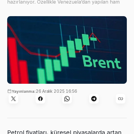
hazırlanıyor. Özellikle Venezuela’dan yapılan ham
petrol sevkiyatlarına yönelik ABD abluka…
26 Aralık 2025 16:56
Yayınlanma:
Petrol fiyatları, küresel piyasalarda artan