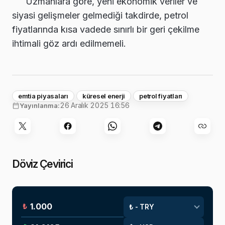
Uzmanlara göre, yeni ekonomik veriler ve
siyasi gelişmeler gelmediği takdirde, petrol
fiyatlarında kısa vadede sınırlı bir geri çekilme
ihtimali göz ardı edilmemeli.
emtia piyasaları
küresel enerji
petrol fiyatları
26 Aralık 2025 16:56
Yayınlanma:
Döviz Çevirici
₺