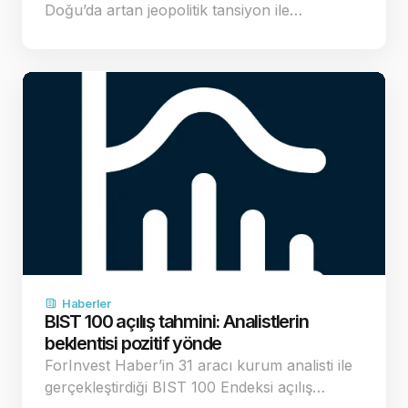
Doğu’da artan jeopolitik tansiyon ile…
Haberler
BIST 100 açılış tahmini: Analistlerin
beklentisi pozitif yönde
ForInvest Haber’in 31 aracı kurum analisti ile
gerçekleştirdiği BIST 100 Endeksi açılış…