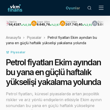
Oyunlar
Gram Altın
Ons Altın
Gümüş
B
187
6.645,76
207.743,40
3.061,66
%0,38
%2,87
%2,91
%4,56
Anasayfa
Piyasalar
Petrol fiyatları Ekim ayından bu
yana en güçlü haftalık yükselişi yakalama yolunda
Piyasalar
Petrol fiyatları Ekim ayından
bu yana en güçlü haftalık
yükselişi yakalama yolunda
Petrol fiyatları, küresel piyasalarda artan jeopolitik
riskler ve arz yönlü endişelerin etkisiyle Ekim ayının
sonundan bu yana en güçlü haftalık yükselişine