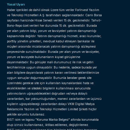
Yasal Uyarı
Haber içerikleri de dahil olmak üzere tüm veriler ForInvest Yazılım
ve Teknoloji Hizmetleri A.Ş. tarafından sağlanmaktadır. Canlı Borsa
sayfaları haricinde Hisse Senedi verileri 15 dk. gecikmelidir. Tahvil-
Bono-Repo özet verileri her durumda 15 dk. gecikmelidir. Burada
yer alan yatırım bilgi, yorum ve tavsiyeleri yatırım danışmanlığı
kapsamında değildir. Yatırım danışmanlığı hizmeti; aracı kurumlar,
portföy yönetim şirketleri, mevduat kabul etmeyen bankalar ile
müşteri arasında imzalanacak yatırım danışmanlığı sözleşmesi
çerçevesinde sunulmaktadır. Burada yer alan yorum ve tavsiyeler,
yorum ve tavsiyede bulunanların kişisel görüşlerine
dayanmaktadır. Bu görüşler mali durumunuz ile risk ve getiri
tercihlerinize uygun olmayabilir. Bu nedenle, sadece burada yer
alan bilgilere dayanılarak yatırım kararı verilmesi beklentilerinize
uygun sonuçlar doğurmayabilir. Bununla beraber gerek site
üzerindeki gerekse site için kullanılan kaynaklardaki hata ve
eksikliklerden ve sitedeki bilgilerin kullanılması sonucunda
yatırımcıların uğrayabilecekleri doğrudan ve/veya dolaylı
zararlardan, kar yoksunluğundan, manevi zararlardan ve üçüncü
kişilerin uğrayabileceği zararlardan dolayı VKM Digital Medya
Reklamcılık Yazılım ve Teknoloji Hizmetleri Limited Şirketi hiçbir
şekilde sorumlu tutulamaz.
BIST isim ve logosu "Koruma Marka Belgesi" altında korunmakta
olup izinsiz kullanılamaz, iktibas edilemez, değiştirilemez.