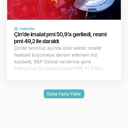
Haberler
Çin’de imalat pmi 50,9’a geriledi, resmi
pmi 49,2 ile daraldı
Çin’de temmuz ayında özel sektör imalat
faaliyeti büyümeye devam ederken hız
kaybetti; S&P Global verilerine göre
RatingDog Çin Genel İmalat PMI 51,7’den
50,9’a geriledi. Endeks 50 eşiğinin üzerinde
kalırken resmi imalat PMI 49,2 ile daralmaya
döndü. Çin’in özel sektör imalat pmi
Daha Fazla Yükle
temmuzda 50,9’a…