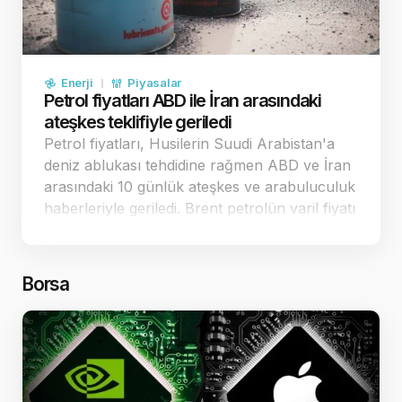
Enerji
Piyasalar
Petrol fiyatları ABD ile İran arasındaki
ateşkes teklifiyle geriledi
Petrol fiyatları, Husilerin Suudi Arabistan'a
deniz ablukası tehdidine rağmen ABD ve İran
arasındaki 10 günlük ateşkes ve arabuluculuk
haberleriyle geriledi. Brent petrolün varil fiyatı
88,48 dolar seviyesine çekildi. Diplomatik
temaslar ve ateşkes teklifi petrol fiyatlarını
ge…
Borsa