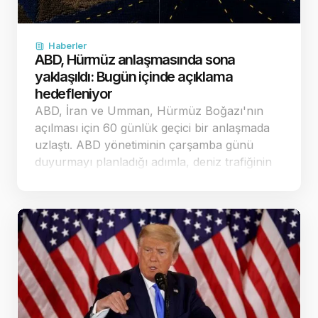
Haberler
ABD, Hürmüz anlaşmasında sona
yaklaşıldı: Bugün içinde açıklama
hedefleniyor
ABD, İran ve Umman, Hürmüz Boğazı'nın
açılması için 60 günlük geçici bir anlaşmada
uzlaştı. ABD yönetiminin çarşamba günü
duyurmayı planladığı adımla, deniz trafiğinin
güvenliği ve nükleer görüşmelerin yeniden
başlatı…