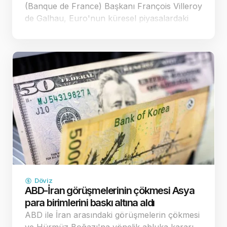
(Banque de France) Başkanı François Villeroy
de Galhau, Euro'nun küresel piyasalardaki
zayıf seyrinin Avrupa'nın fiyat istikrarı
hedefleri üzerinde yarattığı yıkıcı etkilere
dikkat çekerek, y…
Döviz
ABD-İran görüşmelerinin çökmesi Asya
para birimlerini baskı altına aldı
ABD ile İran arasındaki görüşmelerin çökmesi