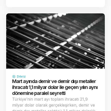
çatışma riskinin ve buna bağlı enerji kaynaklı
enflasyon endişelerinin dağılması, küresel
yatırımcıların "g…
Döviz
Mart ayında demir ve demir dışı metaller
ihracatı 1,1 milyar dolar ile geçen yılın aynı
dönemine paralel seyretti
Türkiye’nin mart ayı toplam ihracatı 21,9
milyar dolar olarak gerçekleşirken, demir ve