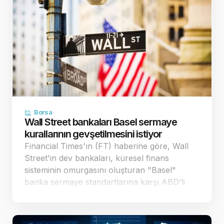
Borsa
Wall Street bankaları Basel sermaye
kurallarının gevşetilmesini istiyor
Financial Times'ın (FT) haberine göre, Wall
Street'in dev bankaları, küresel finans
sisteminin omurgasını oluşturan "Basel"
banka sermaye standartlarına karşı ABD'li
düzenleyici kurumlara yönelik baskısını
artırdı. Bankalar, mevcut taslağın 29 trilyon
dolar büyüklü…