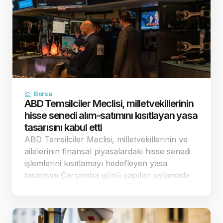
Borsa
ABD Temsilciler Meclisi, milletvekillerinin
hisse senedi alım-satımını kısıtlayan yasa
tasarısını kabul etti
ABD Temsilciler Meclisi, milletvekillerinin ve
ailelerinin finansal piyasalardaki hisse senedi
işlemlerini kısıtlamayı hedefleyen yasa
tasarısını Çarşamba günü yapılan oylamada
198'e karşı 232 oyla kabul etti. Tam bir
finansal yasak getirmek yerine sınırlandırılmış
düzenlemeler…