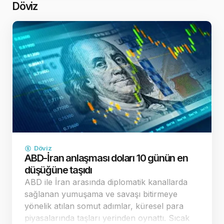
revizyonu beklent…
Döviz
Döviz
ABD-İran anlaşması doları 10 günün en
düşüğüne taşıdı
ABD ile İran arasında diplomatik kanallarda
sağlanan yumuşama ve savaşı bitirmeye
yönelik atılan somut adımlar, küresel para
piyasalarında taşları yerinden oynattı. Sıcak