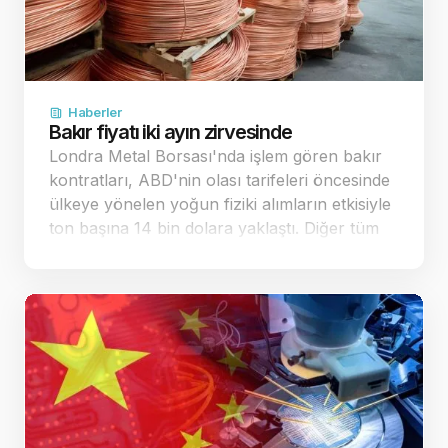
Haberler
Bakır fiyatı iki ayın zirvesinde
Londra Metal Borsası'nda işlem gören bakır
kontratları, ABD'nin olası tarifeleri öncesinde
ülkeye yönelen yoğun fiziki alımların etkisiyle
ton başına 14 bin dolara yaklaştı. Diğer tüm
sanayi metallerinde de belirgin yükselişler
kaydedildi. Küresel piyasalarda bakır…