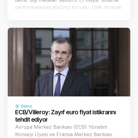
demir dışı metaller sektörü 1,1 milyar dolarlık
performansıyla gücünü korudu. Çelik ihracatı
ise yüzde 0,8 artışla 1,6 milyar dolara
ulaşarak dikkat çe…
Döviz
ECB/Villeroy: Zayıf euro fiyat istikrarını
tehdit ediyor
Avrupa Merkez Bankası (ECB) Yönetim
Konseyi Üyesi ve Fransa Merkez Bankası