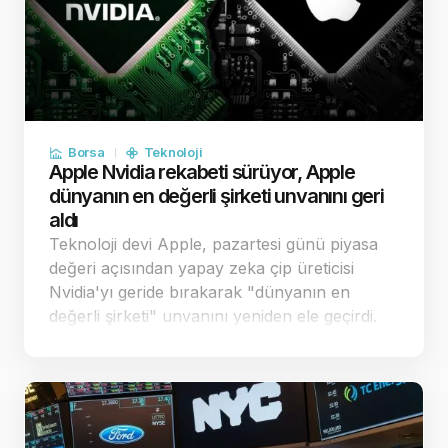
Borsa
Teknoloji
Apple Nvidia rekabeti sürüyor, Apple
dünyanın en değerli şirketi unvanını geri
aldı
Teknoloji devi Apple, pazartesi günü piyasa
değeri açısından yapay zeka çip üreticisi
Nvidia'yı geride bırakarak "dünyanın en
değerli şirketi" unvanını yeniden ele geçirdi.
Apple'ın stratejik harcama kararları,
yatırımcılar nezdinde şirketi rakiplerinden
pozi…