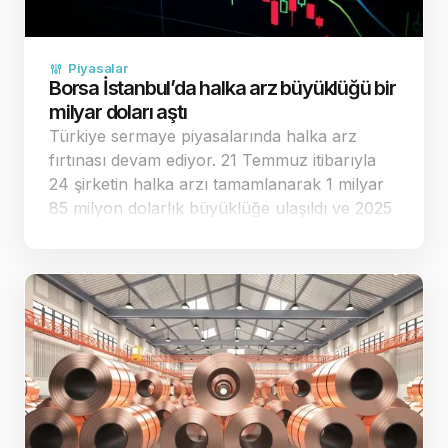
Piyasalar
Borsa İstanbul’da halka arz büyüklüğü bir
milyar doları aştı
Türkiye sermaye piyasalarında halka arz
fırtınası devam ediyor. 21 Temmuz itibarıyla
24 şirketin halka arzı tamamlanarak 1 milyar
85 milyon dolarlık büyüklüğe ulaşıldı ve 2025
yılının toplam performansı geride bırakıldı.
Halka arz sayısı ilk yedi ayda geçen yılın
tamamını …