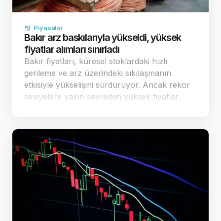
Piyasalar
Bakır arz baskılarıyla yükseldi, yüksek
fiyatlar alımları sınırladı
Bakır fiyatları, küresel stoklardaki hızlı
gerileme ve arz üzerindeki sıkılaşmanın
etkisiyle yükselişini sürdürüyor. Ancak rekor
seviyelere yakın seyreden yüksek fiyatlar,
fiziki piyasadaki alıcıların temkinli
davranmasına ve alımların sınırlı kalmasına
yol a&ccedi…