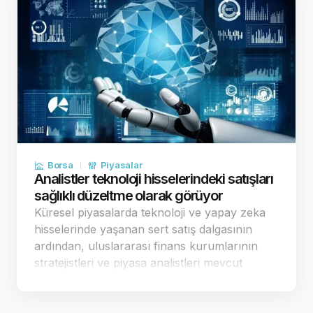
Borsa
Piyasalar
Analistler teknoloji hisselerindeki satışları
sağlıklı düzeltme olarak görüyor
Küresel piyasalarda teknoloji ve yapay zeka
hisselerinde yaşanan sert satış dalgasının
ardından, uluslararası finans kurumlarının
stratejistleri ve piyasa analistleri mevcut
tablonun arka planını değerlendirdi.
Uzmanlar, borsaların sürekli yukarı yönlü kâr