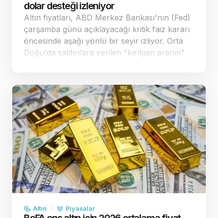
dolar desteği izleniyor
Altın fiyatları, ABD Merkez Bankası'nın (Fed)
çarşamba günü açıklayacağı kritik faiz kararı
öncesinde aşağı yönlü bir seyir izliyor. Orta
Doğu'da saldırılara verilen "kırılgan aranın"
enflasyon endişelerini bir miktar
yatıştırmasıyla spot altın, önceki sea…
Altın
Piyasalar