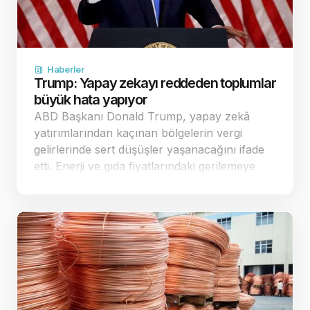
Haberler
Trump: Yapay zekayı reddeden toplumlar
büyük hata yapıyor
ABD Başkanı Donald Trump, yapay zekâ
yatırımlarından kaçınan bölgelerin vergi
gelirlerinde sert düşüşler yaşanacağını ifade
etti. Enerji ve gıda fiyatlarındaki gerilemeye
dikkat çeken Trump, ekonomi yönetimine
geçer not verdi. Yapay zekâ yatırımla…