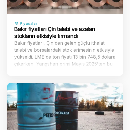
Piyasalar
Bakır fiyatları Çin talebi ve azalan
stokların etkisiyle tırmandı
Bakır fiyatları, Çin'den gelen güçlü ithalat
talebi ve borsalardaki stok erimesinin etkisiyle
yükseldi. LME'de ton fiyatı 13 bin 748,5 dolara
çıkarken, Yangshan primi Mayıs 2025'ten bu
yana en yüksek seviyesini gördü. Çin'den
gelen gü&cc…