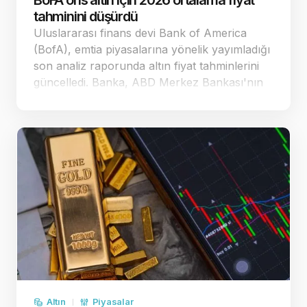
BoFA ons altın için 2026 ortalama fiyat
tahminini düşürdü
Uluslararası finans devi Bank of America
(BofA), emtia piyasalarına yönelik yayımladığı
son analiz raporunda altın fiyat tahminlerini
güncelledi. Banka, ABD Merkez Bankası'nın
(Fed) para politikasındaki duruşuna yönelik
beklentiler doğrultusunda ons altın
öngörülerinde …
Altın
Piyasalar