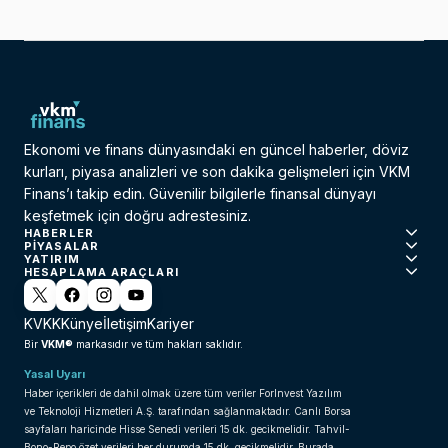
Ekonomi ve finans dünyasındaki en güncel haberler, döviz
kurları, piyasa analizleri ve son dakika gelişmeleri için VKM
Finans’ı takip edin. Güvenilir bilgilerle finansal dünyayı
keşfetmek için doğru adrestesiniz.
HABERLER
PIYASALAR
YATIRIM
HESAPLAMA ARAÇLARI
KVKK
Künye
İletişim
Kariyer
VKM®
Bir
markasıdır ve tüm hakları saklıdır.
Yasal Uyarı
Haber içerikleri de dahil olmak üzere tüm veriler ForInvest Yazılım
ve Teknoloji Hizmetleri A.Ş. tarafından sağlanmaktadır. Canlı Borsa
sayfaları haricinde Hisse Senedi verileri 15 dk. gecikmelidir. Tahvil-
Bono-Repo özet verileri her durumda 15 dk. gecikmelidir. Burada