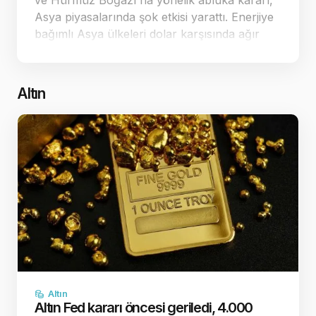
ve Hürmüz Boğazı'na yönelik abluka kararı,
Asya piyasalarında şok etkisi yarattı. Enerjiye
bağımlı Asya ülkeleri dolar karşısında ağır
kayıplar verirken, ticaret dengeleri yeniden
şekilleniyor. Jeopolitik ç…
Altın
Altın
Altın Fed kararı öncesi geriledi, 4.000