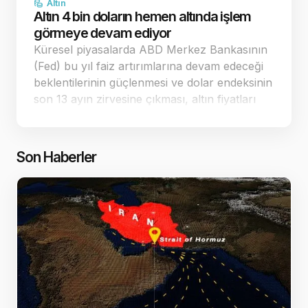
Altın
Altın 4 bin doların hemen altında işlem
görmeye devam ediyor
Küresel piyasalarda ABD Merkez Bankasının
(Fed) bu yıl faiz artırımlarına devam edeceği
beklentilerinin güçlenmesi ve dolar endeksinin
son 13 ayın zirvesine çıkması, altın fiyatları
üzerindeki baskıyı artırıyor. Yaşanan keskin
düşüşlerin ardından spot altın, 4.…
Son Haberler