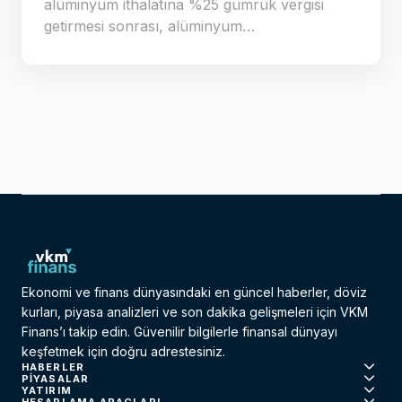
alüminyum ithalatına %25 gümrük vergisi
getirmesi sonrası, alüminyum…
Ekonomi ve finans dünyasındaki en güncel haberler, döviz
kurları, piyasa analizleri ve son dakika gelişmeleri için VKM
Finans’ı takip edin. Güvenilir bilgilerle finansal dünyayı
keşfetmek için doğru adrestesiniz.
HABERLER
PIYASALAR
YATIRIM
HESAPLAMA ARAÇLARI