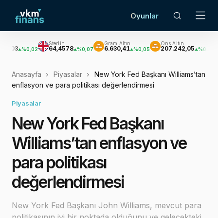
Oyunlar
Sterlin
Gram Altın
Ons Altın
Gümü
64,4578
6.630,41
207.242,05
3.06
%0,02
%0,07
%0,05
%0,04
Anasayfa
Piyasalar
New York Fed Başkanı Williams’tan
enflasyon ve para politikası değerlendirmesi
Piyasalar
New York Fed Başkanı
Williams’tan enflasyon ve
para politikası
değerlendirmesi
New York Fed Başkanı John Williams, mevcut para
politikasının iyi bir noktada olduğunu ve gelecekteki