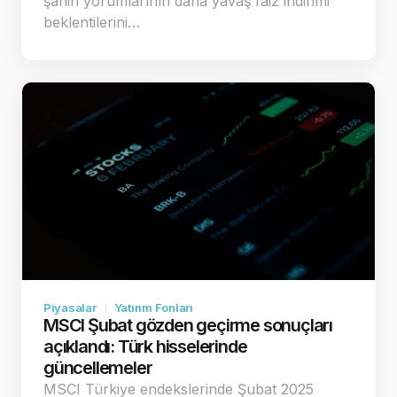
şahin yorumlarının daha yavaş faiz indirimi
beklentilerini…
Piyasalar
Yatırım Fonları
MSCI Şubat gözden geçirme sonuçları
açıklandı: Türk hisselerinde
güncellemeler
MSCI Türkiye endekslerinde Şubat 2025