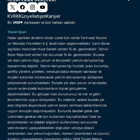
KVKK
Künye
İletişim
Kariyer
VKM®
Bir
markasıdır ve tüm hakları saklıdır.
Yasal Uyarı
Haber içerikleri de dahil olmak üzere tüm veriler ForInvest Yazılım
ve Teknoloji Hizmetleri A.Ş. tarafından sağlanmaktadır. Canlı Borsa
sayfaları haricinde Hisse Senedi verileri 15 dk. gecikmelidir. Tahvil-
Bono-Repo özet verileri her durumda 15 dk. gecikmelidir. Burada
yer alan yatırım bilgi, yorum ve tavsiyeleri yatırım danışmanlığı
kapsamında değildir. Yatırım danışmanlığı hizmeti; aracı kurumlar,
portföy yönetim şirketleri, mevduat kabul etmeyen bankalar ile
müşteri arasında imzalanacak yatırım danışmanlığı sözleşmesi
çerçevesinde sunulmaktadır. Burada yer alan yorum ve tavsiyeler,
yorum ve tavsiyede bulunanların kişisel görüşlerine
dayanmaktadır. Bu görüşler mali durumunuz ile risk ve getiri
tercihlerinize uygun olmayabilir. Bu nedenle, sadece burada yer
alan bilgilere dayanılarak yatırım kararı verilmesi beklentilerinize
uygun sonuçlar doğurmayabilir. Bununla beraber gerek site
üzerindeki gerekse site için kullanılan kaynaklardaki hata ve
eksikliklerden ve sitedeki bilgilerin kullanılması sonucunda
yatırımcıların uğrayabilecekleri doğrudan ve/veya dolaylı
zararlardan, kar yoksunluğundan, manevi zararlardan ve üçüncü
kişilerin uğrayabileceği zararlardan dolayı VKM Digital Medya