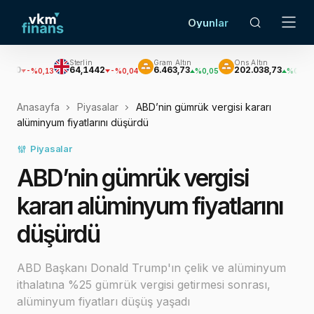
Oyunlar
Sterlin
Gram Altın
Ons Altın
Güm
64,1442
6.463,73
202.038,73
2.93
%0,13
-%0,04
%0,05
%0,09
Anasayfa
Piyasalar
ABD’nin gümrük vergisi kararı
alüminyum fiyatlarını düşürdü
Piyasalar
ABD’nin gümrük vergisi
kararı alüminyum fiyatlarını
düşürdü
ABD Başkanı Donald Trump'ın çelik ve alüminyum
ithalatına %25 gümrük vergisi getirmesi sonrası,
alüminyum fiyatları düşüş yaşadı