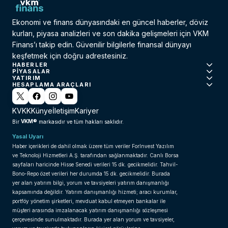
Ekonomi ve finans dünyasındaki en güncel haberler, döviz
kurları, piyasa analizleri ve son dakika gelişmeleri için VKM
Finans’ı takip edin. Güvenilir bilgilerle finansal dünyayı
keşfetmek için doğru adrestesiniz.
HABERLER
PIYASALAR
YATIRIM
HESAPLAMA ARAÇLARI
KVKK
Künye
İletişim
Kariyer
VKM®
Bir
markasıdır ve tüm hakları saklıdır.
Yasal Uyarı
Haber içerikleri de dahil olmak üzere tüm veriler ForInvest Yazılım
ve Teknoloji Hizmetleri A.Ş. tarafından sağlanmaktadır. Canlı Borsa
sayfaları haricinde Hisse Senedi verileri 15 dk. gecikmelidir. Tahvil-
Bono-Repo özet verileri her durumda 15 dk. gecikmelidir. Burada
yer alan yatırım bilgi, yorum ve tavsiyeleri yatırım danışmanlığı
kapsamında değildir. Yatırım danışmanlığı hizmeti; aracı kurumlar,
portföy yönetim şirketleri, mevduat kabul etmeyen bankalar ile
müşteri arasında imzalanacak yatırım danışmanlığı sözleşmesi
çerçevesinde sunulmaktadır. Burada yer alan yorum ve tavsiyeler,