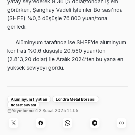
yatay seyrederek 9.361,5 dolar/tondan işlem
görürken, Şanghay Vadeli İşlemler Borsası’nda
(SHFE) %0,6 düşüşle 76.800 yuan/tona
geriledi.
Alüminyum tarafında ise SHFE’de alüminyum
kontratı %0,6 düşüşle 20.560 yuan/ton
(2.813,20 dolar) ile Aralık 2024’ten bu yana en
yüksek seviyeyi gördü.
Alüminyum fiyatları
Londra Metal Borsası
ticaret savaşı
12 Şubat 2025 11:05
Yayınlanma: